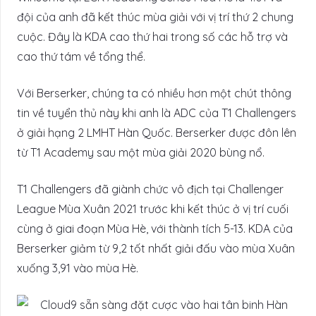
đội của anh đã kết thúc mùa giải với vị trí thứ 2 chung
cuộc. Đây là KDA cao thứ hai trong số các hỗ trợ và
cao thứ tám về tổng thể.
Với Berserker, chúng ta có nhiều hơn một chút thông
tin về tuyển thủ này khi anh là ADC của T1 Challengers
ở giải hạng 2 LMHT Hàn Quốc. Berserker được đôn lên
từ T1 Academy sau một mùa giải 2020 bùng nổ.
T1 Challengers đã giành chức vô địch tại Challenger
League Mùa Xuân 2021 trước khi kết thúc ở vị trí cuối
cùng ở giai đoạn Mùa Hè, với thành tích 5-13. KDA của
Berserker giảm từ 9,2 tốt nhất giải đấu vào mùa Xuân
xuống 3,91 vào mùa Hè.