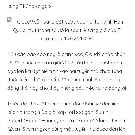
cùng T1 Challengers.
Nếu các báo cáo này là chính xác, Cloud9 chắc chắn
sẽ đặt cược cả mùa giải 2022 của họ vào một canh
bạc lớn khi đặt niềm tin vào hai tuyển thủ chưa từng
được kiểm chứng ở cấp độ chuyên nghiệp. Rõ ràng,
động thái này cho thấy những dấu hiệu rủi ro đáng kể.
Trước đó, đã xuất hiện những đồn đoán về đội hình
của họ trong mùa giải sắp tới bao gồm Summit,
Robert “Baber” Huang, Ibrahim “Fudge” Allami, Jesper
“Zven” Svenningsen cùng một tuyển thủ được đôn lên