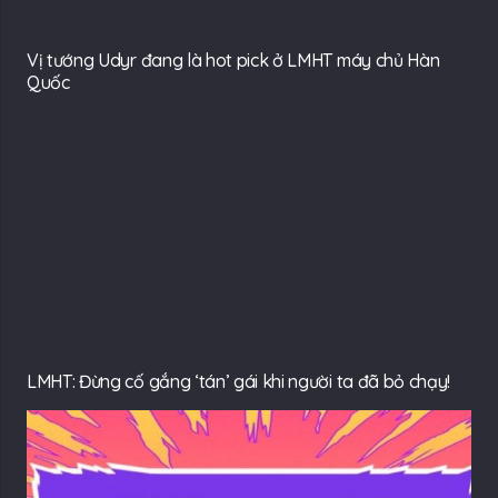
Vị tướng Udyr đang là hot pick ở LMHT máy chủ Hàn
Quốc
LMHT: Đừng cố gắng ‘tán’ gái khi người ta đã bỏ chạy!