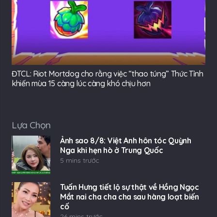
ĐTCL: Riot Mortdog cho rằng việc “thao túng” Thức Tỉnh
khiến mùa 15 càng lúc càng khó chịu hơn
Lựa Chọn
Ảnh sao 8/8: Việt Anh hôn tóc Quỳnh
Nga khi hẹn hò ở Trung Quốc
5 mins trước
Tuấn Hưng tiết lộ sự thật về Hồng Ngọc
Mắt nai cha cha cha sau hàng loạt biến
cố
26 mins trước