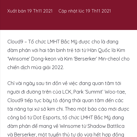
Xuất bản
19 Th11 2021
Cập nhật lúc
19 Th11 2021
Cloud9 – Tổ chức LMHT Bắc Mỹ được cho là đang
đàm phán với hai tân binh trẻ tới từ Hàn Quốc là Kim
‘Winsome’ Dong-keon và Kim ‘Berserker’ Min-cheol cho
chiến dịch mùa giải 2022.
Chỉ vài ngày sau tin đồn về việc đang quan tâm tới
người đi đường trên của LCK, Park ‘Summit’ Woo-tae,
Cloud9 tiếp tục bày tỏ động thái quan tâm đến các
tài năng tại xứ sở kim chi. Theo một báo cáo mới được
công bố từ Dot Esports, tổ chức LMHT Bắc Mỹ đang
đàm phán để mang về Winsome từ Shadow Battlica
và Berserker, một tuyển thủ tự do vừa hết hợp đồng