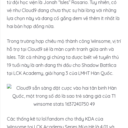
từ đội học viện là Jonah “Isles” Rosario. Tuy nhiên, có
vẻ như Cloud9 đang chưa thực sự hài lòng với những
lựa chọn này và đang cố gắng đem về thêm ít nhất là
hai bản hợp đồng nữa.
Trong trường hợp chiêu mộ thành công Winsome, vị trí
hỗ trợ tại Cloud9 sẽ là màn cạnh tranh giữa anh và
Isles. Tất cả những gì chúng ta được biết về tuyển thủ
19 tuổi này là anh đang thi đấu cho Shadow Battlica
tại LCK Academy, giải hạng 3 của LMHT Hàn Quốc.
Các thống kê từ lol.fandom cho thấy KDA của
Winsome tại LCK Academy Series Mùa Hè là 4.01 và