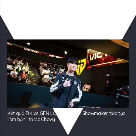
Có Thể Bạn Quan tâm
Kết quả DK vs GEN LCK Cup 2025: Showmaker tiếp tục
“ôm hận” trước Chovy