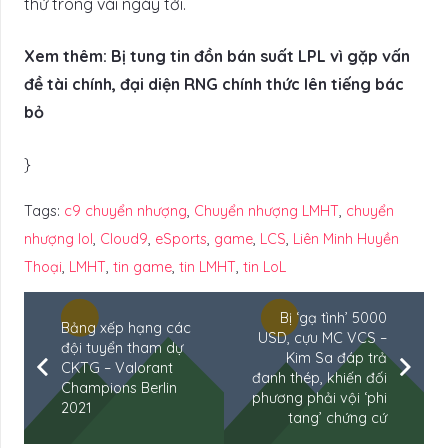
thứ trong vài ngày tới.
Xem thêm: Bị tung tin đồn bán suất LPL vì gặp vấn
đề tài chính, đại diện RNG chính thức lên tiếng bác
bỏ
}
Tags:
c9 chuyển nhượng
,
Chuyển nhượng LMHT
,
chuyển
nhượng lol
,
Cloud9
,
eSports
,
game
,
LCS
,
Liên Minh Huyền
Thoại
,
LMHT
,
tin game
,
tin LMHT
,
tin LoL
Bị ‘gạ tình’ 5000
Bảng xếp hạng các
USD, cựu MC VCS –
đội tuyển tham dự
Kim Sa đáp trả
CKTG – Valorant
đanh thép, khiến đối
Champions Berlin
phương phải vội ‘phi
2021
tang’ chứng cứ