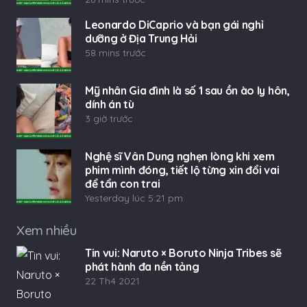
Leonardo DiCaprio và bạn gái nghỉ
dưỡng ở Địa Trung Hải
58 mins trước
Mỹ nhân Gia đình là số 1 sau ồn ào ly hôn,
dính án tù
3 giờ trước
Nghệ sĩ Vân Dung nghẹn lòng khi xem
phim mình đóng, tiết lộ từng xin đổi vai
để tẩn con trai
Yesterday lúc 5:21 pm
Xem nhiều
Tin vui: Naruto × Boruto Ninja Tribes sẽ
phát hành đa nền tảng
22 Th4 2021