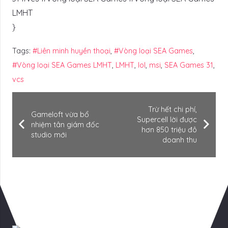
LMHT
}
Tags:
#Liên minh huyền thoại
,
#Vòng loại SEA Games
,
#Vòng loại SEA Games LMHT
,
LMHT
,
lol
,
msi
,
SEA Games 31
,
vcs
Trừ hết chi phí,
Gameloft vừa bổ
Supercell lời được
nhiệm tân giám đốc
hơn 850 triệu đô
studio mới
doanh thu
Có Thể Bạn Quan tâm