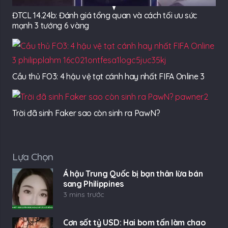
ĐTCL 14.24b: Đánh giá tổng quan và cách tối ưu sức
mạnh 3 tướng 6 vàng
Cầu thủ FO3: 4 hậu vệ tạt cánh hay nhất FIFA Online 3
Trời đã sinh Faker sao còn sinh ra PawN?
Lựa Chọn
Á hậu Trung Quốc bị bạn thân lừa bán
sang Philippines
3 mins trước
Cơn sốt tỷ USD: Hai bom tấn làm chao