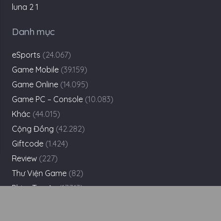
Danh mục
eSports
(24.067)
Game Mobile
(39.159)
Game Online
(14.095)
Game PC – Console
(10.083)
Khác
(44.015)
Cộng Đồng
(42.282)
Giftcode
(1.424)
Review
(227)
Thư Viện Game
(82)
Phim-Truyện
(17.313)
Tìm