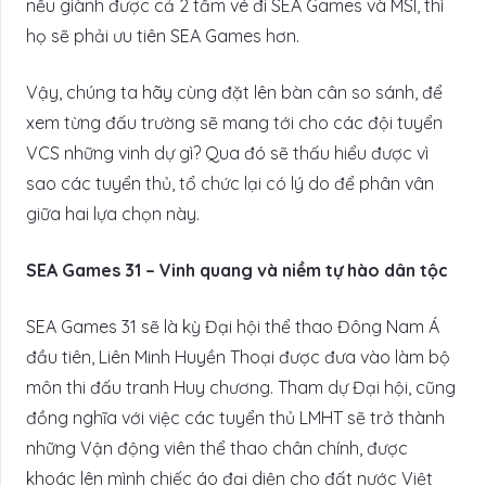
nếu giành được cả 2 tấm vé đi SEA Games và MSI, thì
họ sẽ phải ưu tiên SEA Games hơn.
Vậy, chúng ta hãy cùng đặt lên bàn cân so sánh, để
xem từng đấu trường sẽ mang tới cho các đội tuyển
VCS những vinh dự gì? Qua đó sẽ thấu hiểu được vì
sao các tuyển thủ, tổ chức lại có lý do để phân vân
giữa hai lựa chọn này.
SEA Games 31 – Vinh quang và niềm tự hào dân tộc
SEA Games 31 sẽ là kỳ Đại hội thể thao Đông Nam Á
đầu tiên, Liên Minh Huyền Thoại được đưa vào làm bộ
môn thi đấu tranh Huy chương. Tham dự Đại hội, cũng
đồng nghĩa với việc các tuyển thủ LMHT sẽ trở thành
những Vận động viên thể thao chân chính, được
khoác lên mình chiếc áo đại diện cho đất nước Việt