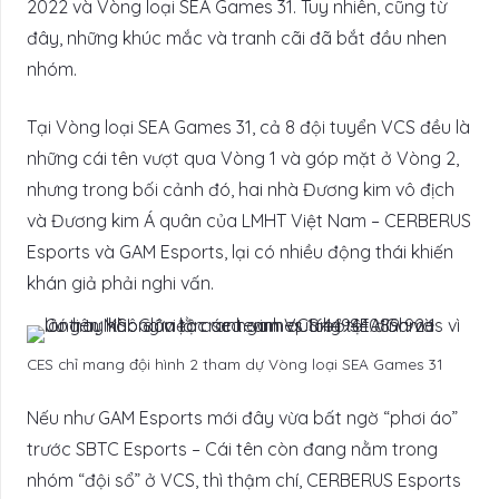
2022 và Vòng loại SEA Games 31. Tuy nhiên, cũng từ
đây, những khúc mắc và tranh cãi đã bắt đầu nhen
nhóm.
Tại Vòng loại SEA Games 31, cả 8 đội tuyển VCS đều là
những cái tên vượt qua Vòng 1 và góp mặt ở Vòng 2,
nhưng trong bối cảnh đó, hai nhà Đương kim vô địch
và Đương kim Á quân của LMHT Việt Nam – CERBERUS
Esports và GAM Esports, lại có nhiều động thái khiến
khán giả phải nghi vấn.
CES chỉ mang đội hình 2 tham dự Vòng loại SEA Games 31
Nếu như GAM Esports mới đây vừa bất ngờ “phơi áo”
trước SBTC Esports – Cái tên còn đang nằm trong
nhóm “đội sổ” ở VCS, thì thậm chí, CERBERUS Esports