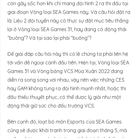
còn gây sốc hơn khi chỉ mang đội hình 2 ra thi đấu tại
giai đoạn Vòng loại SEA Games này. Và câu hỏi đặt ra
là: Liệu 2 đội tuyển này có thực sự đặt mục tiêu thắng
lợi ở Vòng loại SEA Games 31, hay đang có động thái
“buông”? Và tại sao lại phải “buông”?
Để giải đáp câu hỏi này thì có lẽ chúng ta phải liên hệ
tới vấn đề ngoại cảnh đầu tiên. Hiện tại, Vòng loại SEA
Games 31 và Vòng bảng VCS Mùa Xuân 2022 đang
diễn ra song song với nhau, vậy nên việc những CES
hay GAM không tung ra đội hình mạnh nhất, hoặc thi
đấu thiếu thuyết phục, có thể được lý giải như một
động thái giữ sức cho đấu trường VCS.
Bên cạnh đó, loạt bộ môn Esports của SEA Games
cũng sẽ được khởi tranh trong giai đoạn tháng 5, mà