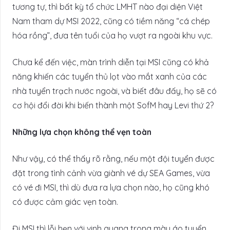
tương tự, thì bất kỳ tổ chức LMHT nào đại diện Việt
Nam tham dự MSI 2022, cũng có tiềm năng “cá chép
hóa rồng”, đưa tên tuổi của họ vượt ra ngoài khu vực.
Chưa kể đến việc, màn trình diễn tại MSI cũng có khả
năng khiến các tuyển thủ lọt vào mắt xanh của các
nhà tuyển trạch nước ngoài, và biết đâu đấy, họ sẽ có
cơ hội đổi đời khi biến thành một SofM hay Levi thứ 2?
Những lựa chọn không thể vẹn toàn
Như vậy, có thể thấy rõ rằng, nếu một đội tuyển được
đặt trong tình cảnh vừa giành vé dự SEA Games, vừa
có vé đi MSI, thì dù đưa ra lựa chọn nào, họ cũng khó
có được cảm giác vẹn toàn.
Đi MSI thì lỗi hẹn với vinh quang trong màu áo tuyển