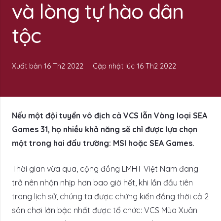
và lòng tự hào dân
tộc
Xuất bản
16 Th2 2022
Cập nhật lúc
16 Th2 2022
Nếu một đội tuyển vô địch cả VCS lẫn Vòng loại SEA
Games 31, họ nhiều khả năng sẽ chỉ được lựa chọn
một trong hai đấu trường: MSI hoặc SEA Games.
Thời gian vừa qua, cộng đồng LMHT Việt Nam đang
trở nên nhộn nhịp hơn bao giờ hết, khi lần đầu tiên
trong lịch sử, chúng ta được chứng kiến đồng thời cả 2
sân chơi lớn bậc nhất được tổ chức: VCS Mùa Xuân