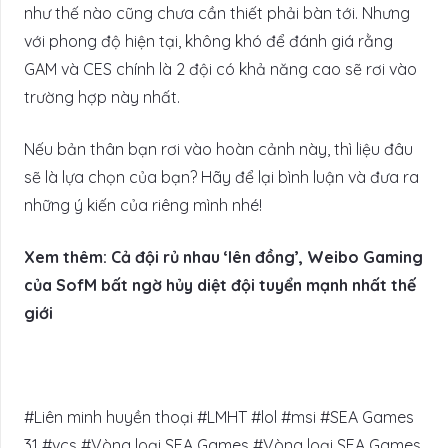
như thế nào cũng chưa cần thiết phải bàn tới. Nhưng
với phong độ hiện tại, không khó để đánh giá rằng
GAM và CES chính là 2 đội có khả năng cao sẽ rơi vào
trường hợp này nhất.
Nếu bản thân bạn rơi vào hoàn cảnh này, thì liệu đâu
sẽ là lựa chọn của bạn? Hãy để lại bình luận và đưa ra
những ý kiến của riêng mình nhé!
Xem thêm: Cả đội rủ nhau ‘lên đồng’, Weibo Gaming
của SofM bất ngờ hủy diệt đội tuyển mạnh nhất thế
giới
#Liên minh huyền thoại #LMHT #lol #msi #SEA Games
31 #vcs #Vòng loại SEA Games #Vòng loại SEA Games