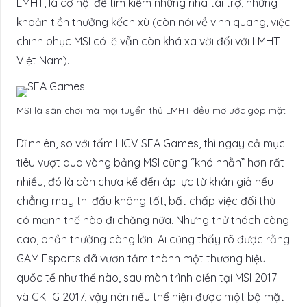
LMHT, là cơ hội để tìm kiếm những nhà tài trợ, những
khoản tiền thưởng kếch xù (còn nói về vinh quang, việc
chinh phục MSI có lẽ vẫn còn khá xa vời đối với LMHT
Việt Nam).
MSI là sân chơi mà mọi tuyển thủ LMHT đều mơ ước góp mặt
Dĩ nhiên, so với tấm HCV SEA Games, thì ngay cả mục
tiêu vượt qua vòng bảng MSI cũng “khó nhằn” hơn rất
nhiều, đó là còn chưa kể đến áp lực từ khán giả nếu
chẳng may thi đấu không tốt, bất chấp việc đối thủ
có mạnh thế nào đi chăng nữa. Nhưng thử thách càng
cao, phần thưởng càng lớn. Ai cũng thấy rõ được rằng
GAM Esports đã vươn tầm thành một thương hiệu
quốc tế như thế nào, sau màn trình diễn tại MSI 2017
và CKTG 2017, vậy nên nếu thể hiện được một bộ mặt