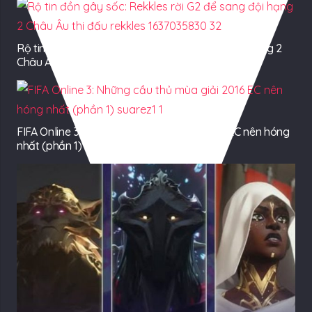
Rộ tin đồn gây sốc: Rekkles rời G2 để sang đội hạng 2
Châu Âu thi đấu
FIFA Online 3: Những cầu thủ mùa giải 2016 EC nên hóng
nhất (phần 1)