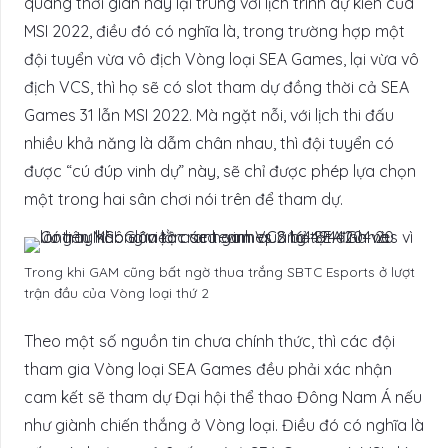
quãng thời gian này lại trùng với lịch trình dự kiến của
MSI 2022, điều đó có nghĩa là, trong trường hợp một
đội tuyển vừa vô địch Vòng loại SEA Games, lại vừa vô
địch VCS, thì họ sẽ có slot tham dự đồng thời cả SEA
Games 31 lẫn MSI 2022. Mà ngặt nỗi, với lịch thi đấu
nhiều khả năng là dẫm chân nhau, thì đội tuyển có
được “cú đúp vinh dự” này, sẽ chỉ được phép lựa chọn
một trong hai sân chơi nói trên để tham dự.
Trong khi GAM cũng bất ngờ thua trắng SBTC Esports ở lượt
trận đầu của Vòng loại thứ 2
Theo một số nguồn tin chưa chính thức, thì các đội
tham gia Vòng loại SEA Games đều phải xác nhận
cam kết sẽ tham dự Đại hội thể thao Đông Nam Á nếu
như giành chiến thắng ở Vòng loại. Điều đó có nghĩa là