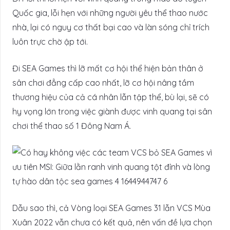
Quốc gia, lỗi hẹn với những người yêu thể thao nước
nhà, lại có nguy cơ thất bại cao và làn sóng chỉ trích
luôn trực chờ ập tới.
Đi SEA Games thì lỡ mất cơ hội thể hiện bản thân ở
sân chơi đẳng cấp cao nhất, lỡ cơ hội nâng tầm
thương hiệu của cả cá nhân lẫn tập thể, bù lại, sẽ có
hy vọng lớn trong việc giành được vinh quang tại sân
chơi thể thao số 1 Đông Nam Á.
Dẫu sao thì, cả Vòng loại SEA Games 31 lẫn VCS Mùa
Xuân 2022 vẫn chưa có kết quả, nên vấn đề lựa chọn