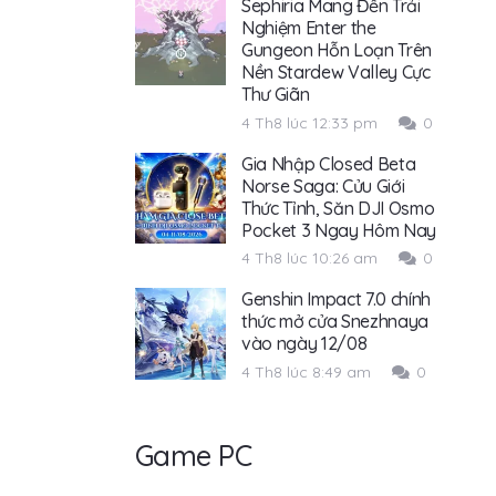
Sephiria Mang Đến Trải
Nghiệm Enter the
Gungeon Hỗn Loạn Trên
Nền Stardew Valley Cực
Thư Giãn
4 Th8 lúc 12:33 pm
0
Gia Nhập Closed Beta
Norse Saga: Cửu Giới
Thức Tỉnh, Săn DJI Osmo
Pocket 3 Ngay Hôm Nay
4 Th8 lúc 10:26 am
0
Genshin Impact 7.0 chính
thức mở cửa Snezhnaya
vào ngày 12/08
4 Th8 lúc 8:49 am
0
Game PC