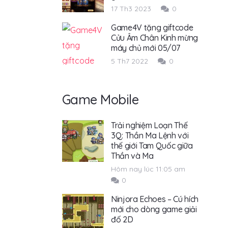
17 Th3 2023
0
Game4V tặng giftcode
Cửu Âm Chân Kinh mừng
máy chủ mới 05/07
5 Th7 2022
0
Game Mobile
Trải nghiệm Loạn Thế
3Q: Thần Ma Lệnh với
thế giới Tam Quốc giữa
Thần và Ma
Hôm nay lúc 11:05 am
0
Ninjora Echoes – Cú hích
mới cho dòng game giải
đố 2D