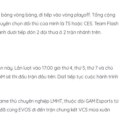
ầu bảng vòng bảng, đi tiếp vào vòng playoff. Tổng cộng
uyền chọn đối thủ của mình là TS hoặc CES. Team Flash
ánh dưới tiếp đón 2 đội thua ở 2 trận nhánh trên.
 này. Lần lượt vào 17:00 giờ thứ 4, thứ 5, thứ 7 và chủ
M sẽ thi đấu trận đầu tiên. Dia1 tiếp tục cuộc hành trình
 game thủ chuyên nghiệp LMHT, thuộc đội GAM Esports từ
 đã cùng EVOS đi đến trận chung kết VCS mùa xuân