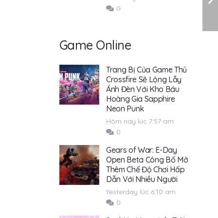
0
Game Online
Trang Bị Của Game Thủ
Crossfire Sẽ Lộng Lẫy
Ánh Đèn Với Kho Báu
Hoàng Gia Sapphire
Neon Punk
Hôm nay lúc 7:57 am
0
Gears of War: E-Day
Open Beta Công Bố Mở
Thêm Chế Độ Chơi Hấp
Dẫn Với Nhiều Người
Yesterday lúc 6:10 am
0