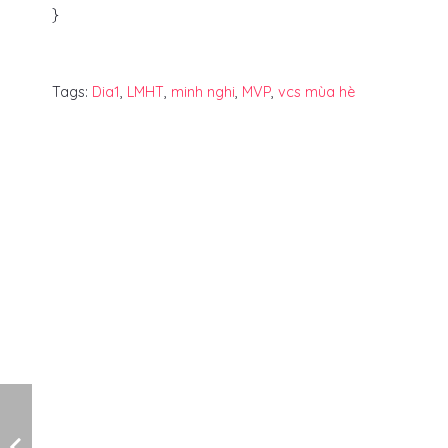
}
Tags:
Dia1
,
LMHT
,
minh nghi
,
MVP
,
vcs mùa hè