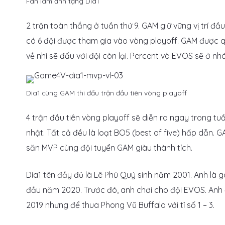
Fan làm ảnh tặng Dia1
2 trận toàn thắng ở tuần thứ 9. GAM giữ vững vị trí đ
có 6 đội được tham gia vào vòng playoff. GAM được q
về nhì sẽ đấu với đội còn lại. Percent và EVOS sẽ ở nh
Dia1 cùng GAM thi đấu trận đầu tiên vòng playoff
4 trận đầu tiên vòng playoff sẽ diễn ra ngay trong tuần
nhật. Tất cả đều là loạt BO5 (best of five) hấp dẫn. GA
săn MVP cùng đội tuyển GAM giàu thành tích.
Dia1 tên đầy đủ là Lê Phú Quý sinh năm 2001. Anh là
đầu năm 2020. Trước đó, anh chơi cho đội EVOS. Anh
2019 nhưng để thua Phong Vũ Buffalo với tỉ số 1 – 3.