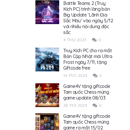
Battle Teams 2 (Truy
Kích PC) trình làng bản
Big Update ‘Lãnh Địa
Sắc Màu’ vào ngày 5/12
với nhiều nội dung đặc
sắc
4 Th12 2023
0
Truy Kích PC cho ra mắt
Bản Cập Nhật mới Ultra
Frost ngày 7/11, tặng
Giftcode free
16 Th11 2023
0
Game4V tặng giftcode
Tam quốc Chess mừng
game update 08/03
28 Th3 2023
0
Game4V tặng giftcode
Tam quốc Chess mừng
game ra mắt 15/02