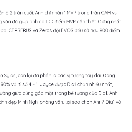
n ở 2 trận cuối. Anh chỉ nhận 1 MVP trong trận GAM vs
ũng vừa đủ giúp anh có 100 điểm MVP cần thiết. Đứng nhất
 đội CERBERUS và Zeros đội EVOS đều sở hữu 900 điểm
 Sylas, còn lại đa phần là các vị tướng tay dài. Đáng
 80% với tỉ số 4 – 1. Jayce được Dia1 chọn nhiều nhất,
rí đường giữa cũng góp mặt trong bể tướng của Dia1. Anh
xinh đẹp Minh Nghi phỏng vấn, tại sao chọn Ahri?. Dia1 vô