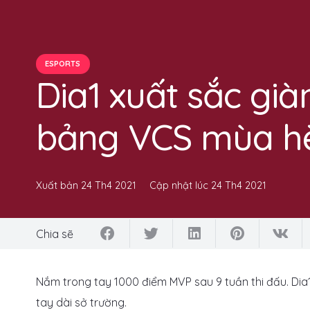
ESPORTS
Dia1 xuất sắc gi
bảng VCS mùa h
Xuất bản
24 Th4 2021
Cập nhật lúc
24 Th4 2021
Chia sẽ
Nắm trong tay 1000 điểm MVP sau 9 tuần thi đấu. Dia
tay dài sở trường.