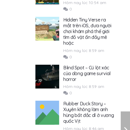
Hôm nay lúc 10:54 am
0
Hidden Tiny Verse ra
mắt trên iOS, đưa người
chơi khám phá thế giới
tìm đồ vật ẩn đầy mê
hoặc
Hôm nay lúc 8:59 am
0
Blind Spot – Cú lột xác
của dòng game survial
horror
Hôm nay lúc 8:59 am
0
Rubber Duck Story –
Xuyên không làm anh
hùng bất đắc dĩ ở vương
quốc Vịt
Hôm nay lúc 8:46 am