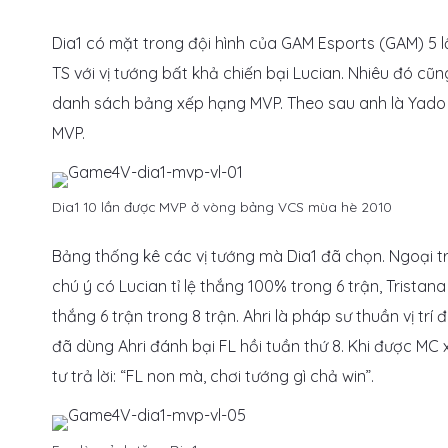
Dia1 có mặt trong đội hình của GAM Esports (GAM) 5 lầ
TS với vị tướng bất khả chiến bại Lucian. Nhiêu đó c
danh sách bảng xếp hạng MVP. Theo sau anh là Yado
MVP.
Dia1 10 lần được MVP ở vòng bảng VCS mùa hè 2010
Bảng thống kê các vị tướng mà Dia1 đã chọn. Ngoại trừ
chú ý có Lucian tỉ lệ thắng 100% trong 6 trận, Tristana
thắng 6 trận trong 8 trận. Ahri là pháp sư thuần vị t
đã dùng Ahri đánh bại FL hồi tuần thứ 8. Khi được MC 
tư trả lời: “FL non mà, chơi tướng gì chả win”.