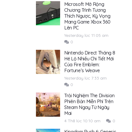
Microsoft Mở Rộng
Chương Trình Tương
Thích Ngược, Kỳ Vọng
Mang Game Xbox 360
Lên PC
Yesterday lúc 11:05 am
0
Nintendo Direct Tháng 8
Hé Lộ Nhiều Chi Tiết Mới
Của Fire Emblem:
Fortune’s Weave
Yesterday lúc 7:33 am
0
Trải Nghiệm The Division
Phiên Bản Miễn Phí Trên
Steam Ngay Từ Ngày
Mai
4 Th8 lúc 10:10 am
0
Kingdom Rush 6: Genesis