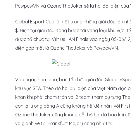
PewpewVN và Ozone.TheJoker sẽ là hai đại diện của V
Global Esport Cup là một trong những giải đấu lớn nhấ
$. Hiện tại giải đấu đang bước tới vòng loại khu vực đ
được tổ chức tại Vilnius LAN Finals vào ngày 05-06/12
diện góp mặt là Ozone.TheJoker và PewpewVN.
Vào ngày hôm qua, ban tổ chức giải đấu Global eSpor
khu vực SEA. Theo đó hai đại diện của Việt Nam đặc
khăn khi phải chạm trán với 2 team tham dự từng The I
còn lại trong bảng A cũng không hề ‘dễ nhằn’ với Firs
Ozone.TheJoker cũng không dễ thở hơn là bao khi cũ
và giành vé tới Frankfurt Major) cũng như TnC