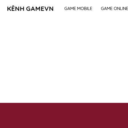
KÊNH GAMEVN
GAME MOBILE
GAME ONLIN