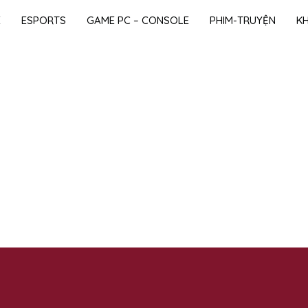
E
ESPORTS
GAME PC – CONSOLE
PHIM-TRUYỆN
K