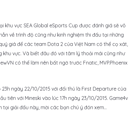
oại khu vực SEA Global eSports Cup được đánh giá sẽ vô
hẳn về trình độ cũng như kinh nghiệm thi đấu tại những
i quý giá để các team Dota 2 của Việt Nam có thể cọ xát,
g khu vực. Và biết đâu đó với tâm lý thoải mái cũng như
pewVN có thể làm nên bất ngờ trước Fnatic, MVP.Phoenix
23h ngày 22/10/2015 với đối thủ là First Departure của
ầu tiên với Mineski vào lúc 17h ngày 23/10/2015. Game4v
am tại giải đấu này, mời các bạn chú ý đón xem…