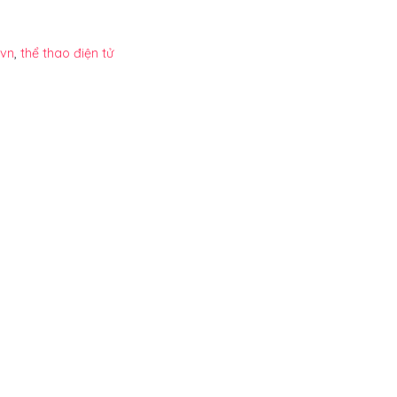
vn
,
thể thao điện tử