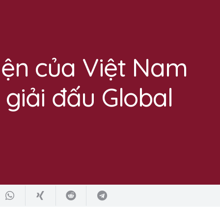
diện của Việt Nam
i giải đấu Global