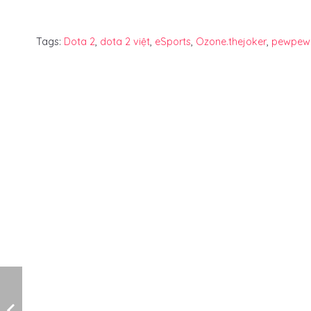
Tags:
Dota 2
,
dota 2 việt
,
eSports
,
Ozone.thejoker
,
pewpew