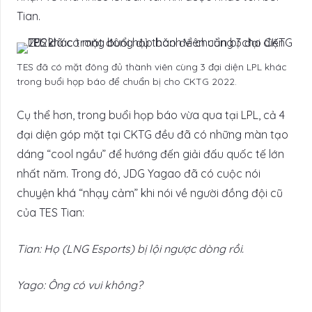
Tian.
TES đã có mặt đông đủ thành viên cùng 3 đại diện LPL khác
trong buổi họp báo để chuẩn bị cho CKTG 2022.
Cụ thể hơn, trong buổi họp báo vừa qua tại LPL, cả 4
đại diện góp mặt tại CKTG đều đã có những màn tạo
dáng “cool ngầu” để hướng đến giải đấu quốc tế lớn
nhất năm. Trong đó, JDG Yagao đã có cuộc nói
chuyện khá “nhạy cảm” khi nói về người đồng đội cũ
của TES Tian:
Tian: Họ (LNG Esports) bị lội ngược dòng rồi.
Yago: Ông có vui không?