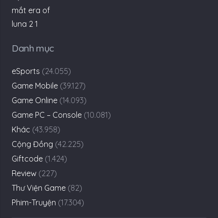
Danh mục
eSports
(24.055)
Game Mobile
(39.127)
Game Online
(14.093)
Game PC – Console
(10.081)
Khác
(43.958)
Cộng Đồng
(42.225)
Giftcode
(1.424)
Review
(227)
Thư Viện Game
(82)
Phim-Truyện
(17.304)