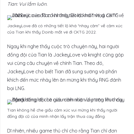
Tian: Vui lắm luôn.
JackeyLove đã có những tiết lộ khá “nhạy cảm” về cảm xúc
của Tian khi thấy Doinb mất vé đi CKTG 2022.
Ngay khi nghe thấy cuộc trò chuyện này, hai người
đồng đội của Tian là JackeyLove và knight cũng góp
vui cùng câu chuyện về chính Tian. Theo đó,
JackeyLove cho biết Tian đã sung sướng và phấn
khích đến mức nhảy lên ăn mừng khi thấy RNG đánh
bại LNG.
Tian không hề che giấu cảm xúc vui mừng khi thấy người
đồng đội cũ của mình nhận lấy trận thua cay đắng.
Dĩ nhiên, nhiều game thủ chỉ cho rằng Tian chỉ đơn