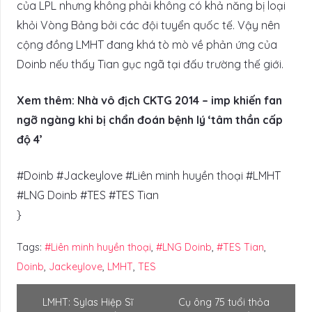
của LPL nhưng không phải không có khả năng bị loại
khỏi Vòng Bảng bởi các đội tuyển quốc tế. Vậy nên
cộng đồng LMHT đang khá tò mò về phản ứng của
Doinb nếu thấy Tian gục ngã tại đấu trường thế giới.
Xem thêm: Nhà vô địch CKTG 2014 – imp khiến fan
ngỡ ngàng khi bị chẩn đoán bệnh lý ‘tâm thần cấp
độ 4’
#Doinb #Jackeylove #Liên minh huyền thoại #LMHT
#LNG Doinb #TES #TES Tian
}
Tags:
#Liên minh huyền thoại
,
#LNG Doinb
,
#TES Tian
,
Doinb
,
Jackeylove
,
LMHT
,
TES
LMHT: Sylas Hiệp Sĩ
Cụ ông 75 tuổi thỏa