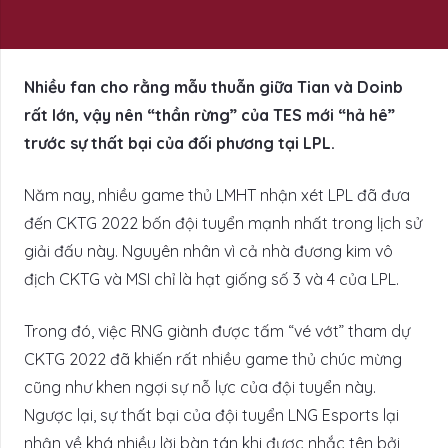
Nhiều fan cho rằng mẫu thuẫn giữa Tian và Doinb
rất lớn, vậy nên “thần rừng” của TES mới “hả hê”
trước sự thất bại của đối phương tại LPL.
Năm nay, nhiều game thủ LMHT nhận xét LPL đã đưa
đến CKTG 2022 bốn đội tuyển mạnh nhất trong lịch sử
giải đấu này. Nguyên nhân vì cả nhà đương kim vô
địch CKTG và MSI chỉ là hạt giống số 3 và 4 của LPL.
Trong đó, việc RNG giành được tấm “vé vớt” tham dự
CKTG 2022 đã khiến rất nhiều game thủ chúc mừng
cũng như khen ngợi sự nỗ lực của đội tuyển này.
Ngược lại, sự thất bại của đội tuyển LNG Esports lại
nhận về khá nhiều lời bàn tán khi được nhắc tên bởi