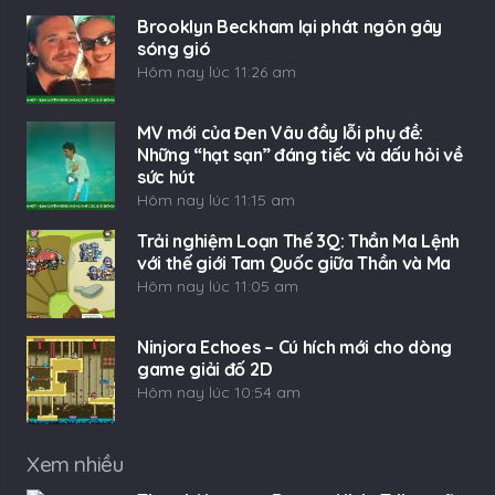
Brooklyn Beckham lại phát ngôn gây
sóng gió
Hôm nay lúc 11:26 am
MV mới của Đen Vâu đầy lỗi phụ đề:
Những “hạt sạn” đáng tiếc và dấu hỏi về
sức hút
Hôm nay lúc 11:15 am
Trải nghiệm Loạn Thế 3Q: Thần Ma Lệnh
với thế giới Tam Quốc giữa Thần và Ma
Hôm nay lúc 11:05 am
Ninjora Echoes – Cú hích mới cho dòng
game giải đố 2D
Hôm nay lúc 10:54 am
Xem nhiều