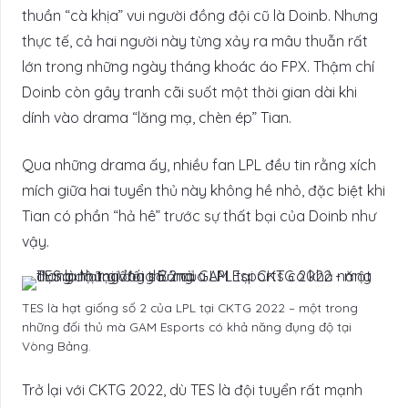
thuần “cà khịa” vui người đồng đội cũ là Doinb. Nhưng
thực tế, cả hai người này từng xảy ra mâu thuẫn rất
lớn trong những ngày tháng khoác áo FPX. Thậm chí
Doinb còn gây tranh cãi suốt một thời gian dài khi
dính vào drama “lăng mạ, chèn ép” Tian.
Qua những drama ấy, nhiều fan LPL đều tin rằng xích
mích giữa hai tuyển thủ này không hề nhỏ, đặc biệt khi
Tian có phần “hả hê” trước sự thất bại của Doinb như
vậy.
TES là hạt giống số 2 của LPL tại CKTG 2022 – một trong
những đối thủ mà GAM Esports có khả năng đụng độ tại
Vòng Bảng.
Trở lại với CKTG 2022, dù TES là đội tuyển rất mạnh