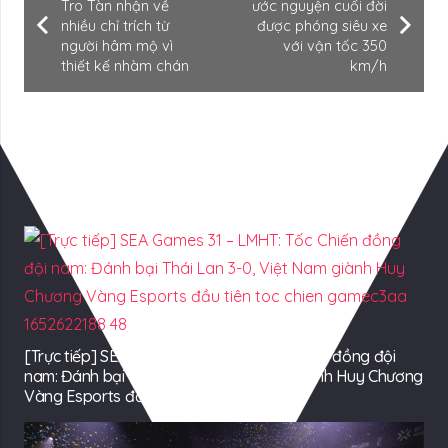
Tro Tàn nhận về
ước nguyện cuối đời
nhiều chỉ trích từ
được phóng siêu xe
người hâm mộ vì
với vận tốc 350
thiết kế nhàm chán
km/h
Có Thể Bạn Quan tâm
[Trực tiếp] SEA Games 31 – LMHT: Tốc Chiến đồng đội
nam: Đánh bại Thái Lan 3-0, Việt Nam giành Huy Chương
Vàng Esports đầu tiên