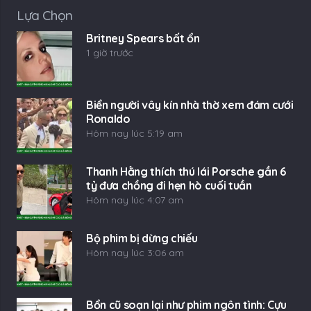
Lựa Chọn
Britney Spears bất ổn
1 giờ trước
Biển người vây kín nhà thờ xem đám cưới
Ronaldo
Hôm nay lúc 5:19 am
Thanh Hằng thích thú lái Porsche gần 6
tỷ đưa chồng đi hẹn hò cuối tuần
Hôm nay lúc 4:07 am
Bộ phim bị dừng chiếu
Hôm nay lúc 3:06 am
Bổn cũ soạn lại như phim ngôn tình: Cựu