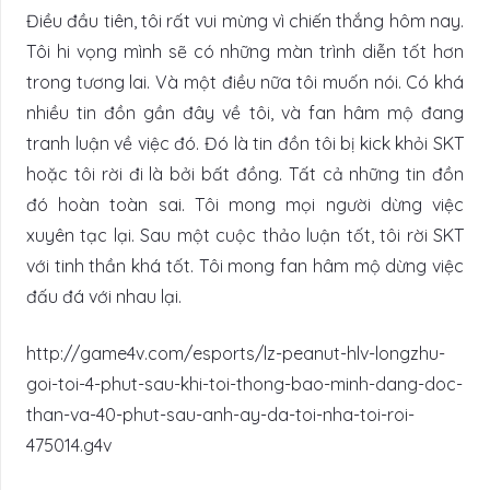
Điều đầu tiên, tôi rất vui mừng vì chiến thắng hôm nay.
Tôi hi vọng mình sẽ có những màn trình diễn tốt hơn
trong tương lai. Và một điều nữa tôi muốn nói. Có khá
nhiều tin đồn gần đây về tôi, và fan hâm mộ đang
tranh luận về việc đó. Đó là tin đồn tôi bị kick khỏi SKT
hoặc tôi rời đi là bởi bất đồng. Tất cả những tin đồn
đó hoàn toàn sai. Tôi mong mọi người dừng việc
xuyên tạc lại. Sau một cuộc thảo luận tốt, tôi rời SKT
với tinh thần khá tốt. Tôi mong fan hâm mộ dừng việc
đấu đá với nhau lại.
http://game4v.com/esports/lz-peanut-hlv-longzhu-
goi-toi-4-phut-sau-khi-toi-thong-bao-minh-dang-doc-
than-va-40-phut-sau-anh-ay-da-toi-nha-toi-roi-
475014.g4v