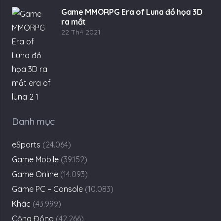
Game MMORPG Era of Luna đồ họa 3D
ra mắt
22 Th4 2021
Danh mục
eSports
(24.064)
Game Mobile
(39.152)
Game Online
(14.093)
Game PC – Console
(10.083)
Khác
(43.999)
Cộng Đồng
(42.266)