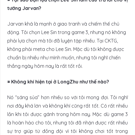
tướng Jarvan?
Jarvan khá là mạnh ở giao tranh và chiếm thế chủ
động. Tôi chọn Lee Sin trong game 3, nhưng nó không
phải lựa chọn mà tôi đã luyện tập nhiều. Tại CKTG,
không phải meta cho Lee Sin. Mặc dù tôi không được
chuẩn bị nhiều như mình muốn, nhưng tôi nghĩ chiến
thắng ngày hôm nay là rất tốt rồi.
¤ Không khí hiện tại ở LongZhu như thế nào?
Nó “sáng sủa” hơn nhiều so với tôi mong đợi. Tôi nghĩ
nơi đây khá lớn và không khí cũng rất tốt. Có rất nhiều
lần khi tôi được gánh trong hôm nay. Mặc dù game 3
là hoàn hảo cho tôi, nhưng tôi đã nhận được rất nhiều
sự trợ giúp từ đồng đội vì tôi không chơi tốt trong