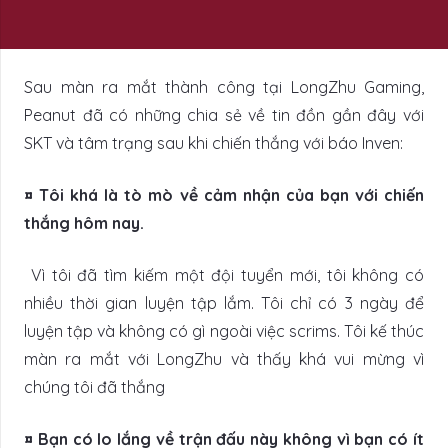
Sau màn ra mắt thành công tại LongZhu Gaming,
Peanut đã có những chia sẻ về tin đồn gần đây với
SKT và tâm trạng sau khi chiến thắng với báo Inven:
¤ Tôi khá là tò mò về cảm nhận của bạn với chiến
thắng hôm nay.
Vì tôi đã tìm kiếm một đội tuyển mới, tôi không có
nhiều thời gian luyện tập lắm. Tôi chỉ có 3 ngày để
luyện tập và không có gì ngoài việc scrims. Tôi kế thúc
màn ra mắt với LongZhu và thấy khá vui mừng vì
chúng tôi đã thắng
¤ Bạn có lo lắng về trận đấu này không vì bạn có ít