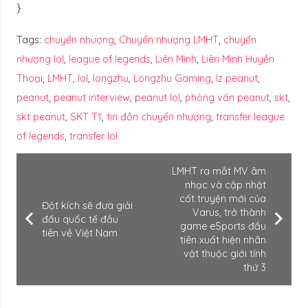
}
Tags:
chuyển nhượng
,
Chuyển nhượng LMHT
,
chuyển
nhượng lol
,
league of legends
,
Liên Minh
,
Liên Minh Huyền
Thoại
,
LMHT
,
lol
,
longzhu
,
Longzhu Gaming
,
lz peanut
,
peanut
,
peanut interview
,
peanut lol
,
phỏng vấn peanut
,
skt
,
skt peanut
,
SKT T1
,
tin đồn chuyển nhượng
,
transfer league
of legends
,
transfer lol
LMHT ra mắt MV âm
nhạc và cập nhật
cốt truyện mới của
Đột kích sẽ đưa giải
Varus, trở thành
đấu quốc tế đầu
game eSports đầu
tiên về Việt Nam
tiên xuất hiện nhân
vật thuộc giới tính
thứ 3