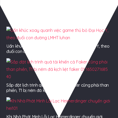
Có Thể Bạn Quan tâm
Uẩn khúc xoay quanh việc game thủ bỏ Đại Học Y, theo
đuổi con đường LMHT
Sắp đặt lịch trình quá tải khiến cả Faker cũng phải than
phiền, T1 bị ném đá kịch liệt
Khi Nhà Phát Minh Lỗi Lạc Heimerdinger chuyển giới