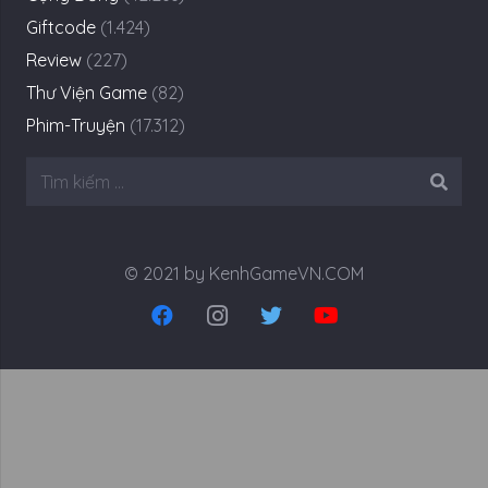
Giftcode
(1.424)
Review
(227)
Thư Viện Game
(82)
Phim-Truyện
(17.312)
Tìm
kiếm
cho:
© 2021 by KenhGameVN.COM