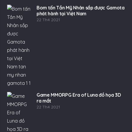
Bom tấn Tần Mỹ Nhân sắp được Gamota
phát hành tại Việt Nam
22 Th4 2021
Game MMORPG Era of Luna đồ họa 3D
ra mắt
22 Th4 2021