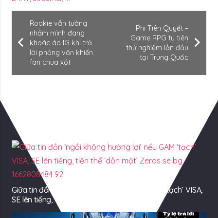
Rookie vẫn tưởng
Phi Tiên Quyết –
nhầm mình đang
Game RPG tu tiên
khoác áo IG khi trả
thử nghiệm lần đầu
lời phỏng vấn khiến
tại Trung Quốc
fan chua xót
Có Thể Bạn Quan tâm
Giữa tin đồn ‘ngồi không hưởng lợi’ nếu GAM ‘tạch’ VISA,
SE lên tiếng, tiện thể ‘dằn mặt’ Zeros