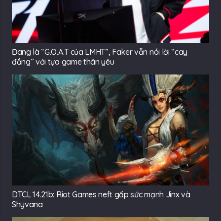
Đang là “G.O.A.T của LMHT”, Faker vẫn nói lời “cay
đắng” với tựa game thân yêu
DTCL 14.21b: Riot Games neft gấp sức mạnh Jinx và
Shyvana