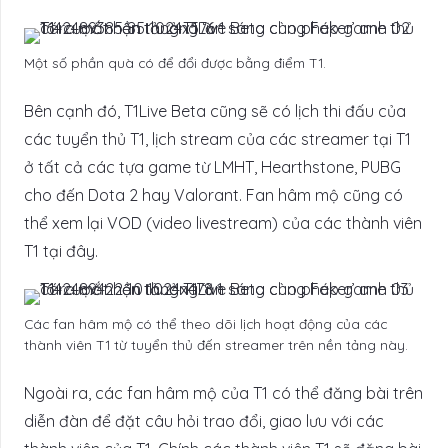
Một số phần quà có để đổi được bằng điểm T1.
Bên cạnh đó, T1Live Beta cũng sẽ có lịch thi đấu của
các tuyển thủ T1, lịch stream của các streamer tại T1
ở tất cả các tựa game từ LMHT, Hearthstone, PUBG
cho đến Dota 2 hay Valorant. Fan hâm mộ cũng có
thể xem lại VOD (video livestream) của các thành viên
T1 tại đây.
Các fan hâm mộ có thể theo dõi lịch hoạt động của các
thành viên T1 từ tuyển thủ đến streamer trên nền tảng này.
Ngoài ra, các fan hâm mộ của T1 có thể đăng bài trên
diễn đàn để đặt câu hỏi trao đổi, giao lưu với các