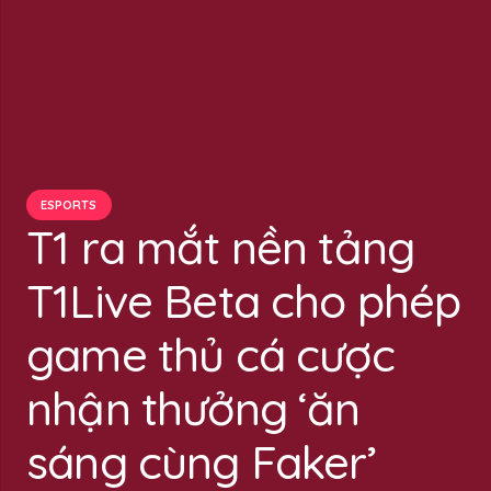
ESPORTS
T1 ra mắt nền tảng
T1Live Beta cho phép
game thủ cá cược
nhận thưởng ‘ăn
sáng cùng Faker’