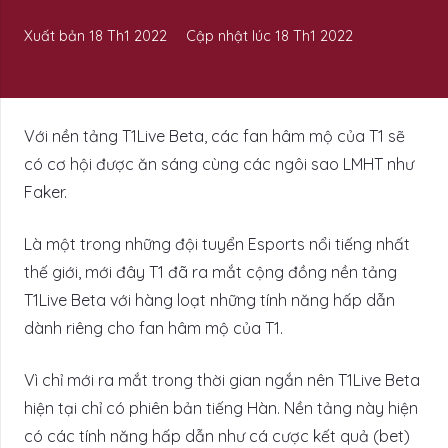
Xuất bản
18 Th1 2022
Cập nhật lúc
18 Th1 2022
Với nền tảng T1Live Beta, các fan hâm mộ của T1 sẽ
có cơ hội được ăn sáng cùng các ngôi sao LMHT như
Faker.
Là một trong những đội tuyển Esports nổi tiếng nhất
thế giới, mới đây T1 đã ra mắt cộng đồng nền tảng
T1Live Beta với hàng loạt những tính năng hấp dẫn
dành riêng cho fan hâm mộ của T1.
Vì chỉ mới ra mắt trong thời gian ngắn nên T1Live Beta
hiện tại chỉ có phiên bản tiếng Hàn. Nền tảng này hiện
có các tính năng hấp dẫn như cá cược kết quả (bet)