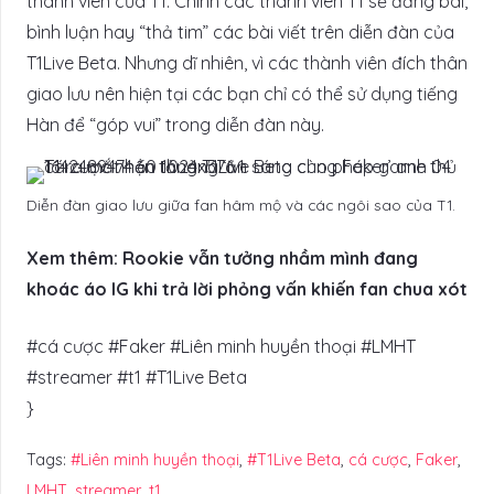
thành viên của T1. Chính các thành viên T1 sẽ đăng bài,
bình luận hay “thả tim” các bài viết trên diễn đàn của
T1Live Beta. Nhưng dĩ nhiên, vì các thành viên đích thân
giao lưu nên hiện tại các bạn chỉ có thể sử dụng tiếng
Hàn để “góp vui” trong diễn đàn này.
Diễn đàn giao lưu giữa fan hâm mộ và các ngôi sao của T1.
Xem thêm: Rookie vẫn tưởng nhầm mình đang
khoác áo IG khi trả lời phỏng vấn khiến fan chua xót
#cá cược #Faker #Liên minh huyền thoại #LMHT
#streamer #t1 #T1Live Beta
}
Tags:
#Liên minh huyền thoại
,
#T1Live Beta
,
cá cược
,
Faker
,
LMHT
,
streamer
,
t1