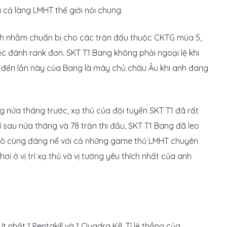
 cả làng LMHT thế giới nói chung.
nh nhằm chuẩn bị cho các trận đấu thuộc CKTG mùa 5,
c đánh rank đơn. SKT T1 Bang không phải ngoại lệ khi
m đến lần này của Bang là máy chủ châu Âu khi anh đang
 nửa tháng trước, xạ thủ của đội tuyển SKT T1 đã rất
 sau nửa tháng và 78 trận thi đấu, SKT T1 Bang đã leo
 vô cùng đáng nể với cả những game thủ LMHT chuyên
i ở vị trí xạ thủ và vị tướng yêu thích nhất của anh
 nhất 1 Pentakill và 1 Quadra Kill. Tỉ lệ thắng của