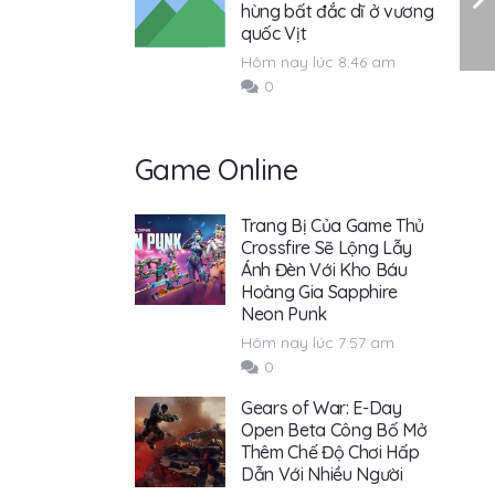
hùng bất đắc dĩ ở vương
quốc Vịt
Hôm nay lúc 8:46 am
0
Game Online
Trang Bị Của Game Thủ
Crossfire Sẽ Lộng Lẫy
Ánh Đèn Với Kho Báu
Hoàng Gia Sapphire
Neon Punk
Hôm nay lúc 7:57 am
0
Gears of War: E-Day
Open Beta Công Bố Mở
Thêm Chế Độ Chơi Hấp
Dẫn Với Nhiều Người