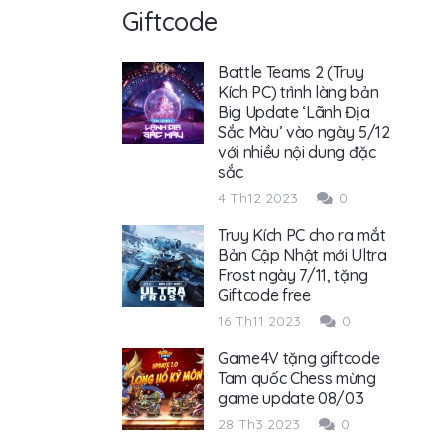
Giftcode
Battle Teams 2 (Truy
Kích PC) trình làng bản
Big Update ‘Lãnh Địa
Sắc Màu’ vào ngày 5/12
với nhiều nội dung đặc
sắc
4 Th12 2023
0
Truy Kích PC cho ra mắt
Bản Cập Nhật mới Ultra
Frost ngày 7/11, tặng
Giftcode free
16 Th11 2023
0
Game4V tặng giftcode
Tam quốc Chess mừng
game update 08/03
28 Th3 2023
0