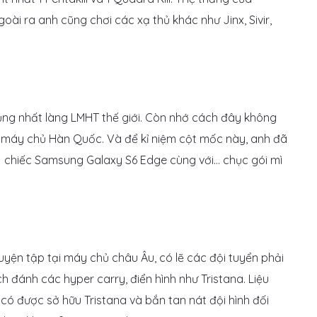
ài ra anh cũng chơi các xạ thủ khác như Jinx, Sivir,
ủng nhất làng LMHT thế giới. Còn nhớ cách đây không
ại máy chủ Hàn Quốc. Và để kỉ niệm cột mốc này, anh đã
1 chiếc Samsung Galaxy S6 Edge cùng với… chục gói mì
uyện tập tại máy chủ châu Âu, có lẽ các đội tuyển phải
 đánh các hyper carry, điển hình như Tristana. Liệu
có được sở hữu Tristana và bắn tan nát đội hình đối