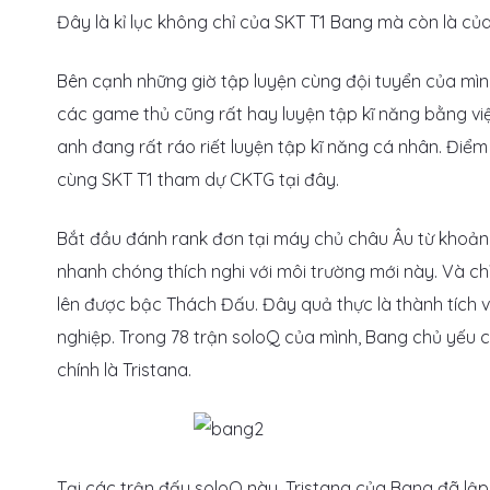
Đây là kỉ lục không chỉ của SKT T1 Bang mà còn là của
Bên cạnh những giờ tập luyện cùng đội tuyển của mì
các game thủ cũng rất hay luyện tập kĩ năng bằng việ
anh đang rất ráo riết luyện tập kĩ năng cá nhân. Điể
cùng SKT T1 tham dự CKTG tại đây.
Bắt đầu đánh rank đơn tại máy chủ châu Âu từ khoảng
nhanh chóng thích nghi với môi trường mới này. Và chỉ
lên được bậc Thách Đấu. Đây quả thực là thành tích
nghiệp. Trong 78 trận soloQ của mình, Bang chủ yếu chơ
chính là Tristana.
Tại các trận đấu soloQ này, Tristana của Bang đã lập ít