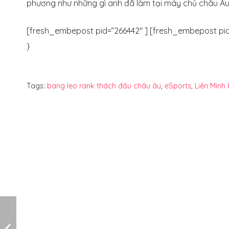
phương như những gì anh đã làm tại máy chủ châu Â
[fresh_embepost pid=”266442″ ] [fresh_embepost pid
}
Tags:
bang leo rank thách đấu châu âu
,
eSports
,
Liên Minh