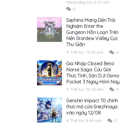
Yesterday lúc 6:10 am
0
Sephiria Mang Đến Trải
Nghiệm Enter the
Gungeon Hỗn Loạn Trên
Nền Stardew Valley Cực
Thư Giãn
4 Th8 lúc 12:33 pm
0
Gia Nhập Closed Beta
Norse Saga: Cửu Giới
Thức Tỉnh, Săn DJI Osmo
Pocket 3 Ngay Hôm Nay
4 Th8 lúc 10:26 am
0
Genshin Impact 7.0 chính
thức mở cửa Snezhnaya
vào ngày 12/08
4 Th8 lúc 8:49 am
0