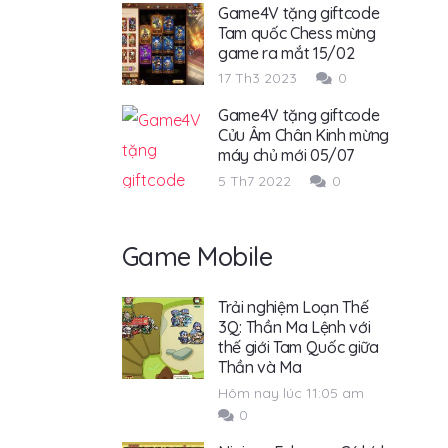
Game4V tặng giftcode
Tam quốc Chess mừng
game ra mắt 15/02
17 Th3 2023
0
Game4V tặng giftcode
Cửu Âm Chân Kinh mừng
máy chủ mới 05/07
5 Th7 2022
0
Game Mobile
Trải nghiệm Loạn Thế
3Q: Thần Ma Lệnh với
thế giới Tam Quốc giữa
Thần và Ma
Hôm nay lúc 11:05 am
0