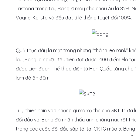
Tristana trong tay Bang ở máy chủ châu Âu là 82%. Ngo
Vayne, Kalista và đều đạt tỉ lệ thắng tuyệt đối 100%.
Quả thực đây là một trong những “thánh leo rank” kh
lâu, Bang là người đầu tiên đạt được 1400 điểm elo t
được Liên đoàn Thể thao điện tử Hàn Quốc tặng cho 
làm đồ ăn đêm!
Tuy nhiên nhìn vào những gì mà xạ thủ của SKT T1 đã l
đối đầu với Bang đã nhận thấy anh chàng này rất thích
trong các cuộc đối đầu sắp tới tại CKTG mùa 5, Bang 