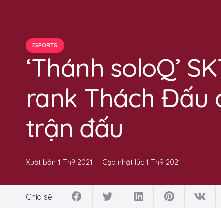
ESPORTS
‘Thánh soloQ’ SK
rank Thách Đấu c
trận đấu
Xuất bản
1 Th9 2021
Cập nhật lúc
1 Th9 2021
Chia sẽ