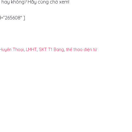
u hay không? Hãy cùng chờ xem!
=”265608″ ]
 Huyền Thoại
,
LMHT
,
SKT T1 Bang
,
thể thao điện tử