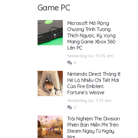
Game PC
Microsoft Mở Rộng
Chương Trình Tương
Thích Ngược, Kỳ Vọng
Mang Game Xbox 360
Lên PC
Yesterday lúc 11:05 am
0
Nintendo Direct Tháng 8
Hé Lộ Nhiều Chi Tiết Mới
Của Fire Emblem:
Fortune’s Weave
Yesterday lúc 7:33 am
0
Trải Nghiệm The Division
Phiên Bản Miễn Phí Trên
Steam Ngay Từ Ngày
Mai