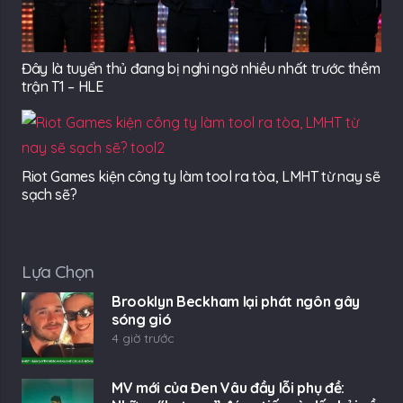
Đây là tuyển thủ đang bị nghi ngờ nhiều nhất trước thềm
trận T1 – HLE
Riot Games kiện công ty làm tool ra tòa, LMHT từ nay sẽ
sạch sẽ?
Lựa Chọn
Brooklyn Beckham lại phát ngôn gây
sóng gió
4 giờ trước
MV mới của Đen Vâu đầy lỗi phụ đề: