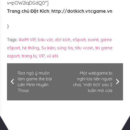
v=pOW2IqDGdQ0″]
Trang chủ Đột Kích: http://dotkich.vtcgame.vn
}
Tags:
AWM VIP
,
báu vật
,
đột kích
,
eSport
,
event
,
game
eSport
,
hệ thống
,
Sự kiện
,
súng tỉa
,
tiêu vcoin
,
tin game
esport
,
trang bị
,
VIP
,
vũ khí
Riot ngỏ ý muốn
Một webgame bị
làm game thẻ bài
nghi lừa tiền người
Liên Minh Huyền
chơi, ‘mất tích’ sau 2
Thoại
tuần mở cửa