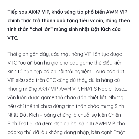
Tiếp sau AK47 VIP, khẩu súng tỉa phổ biến AWM VIP
chính thức trở thành quà tặng tiêu vcoin, đúng theo
tinh thần “chơi lớn” mừng sinh nhật Đột Kích của
VTC.
Thời gian gần đây, các mặt hàng VIP liên tục được
VTC “ưu ái” bán hạ giá cho các game thủ điều kiện
kinh tế hạn hẹp có cơ hội trải nghiệm – qua các đợt
VIP siêu sốc trên CFC cũng đủ thấy dù là hàng cũ
nhưng những AK47 VIP, AWM VIP, M4A1-S Noble Rose…
vẫn luôn được game thủ chào đón nhiệt liệt. Nhưng
nếu chỉ thế thì chưa đúng tinh thần chào mừng Sinh
Nhật Đột Kích – bằng chứng là chuỗi sự kiện Chiến
Binh Trở Lại đã đem đến cơ hội sở hữu AWM VIP cho
các xạ thủ đã lâu không đăng nhập, bên cạnh “một