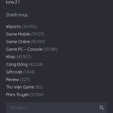
Danh mục
eSports
(24.055)
Game Mobile
(39.127)
Game Online
(14.093)
Game PC – Console
(10.081)
Khác
(43.957)
Cộng Đồng
(42.224)
Giftcode
(1.424)
Review
(227)
Thư Viện Game
(82)
Phim-Truyện
(17.304)
Tìm
kiếm