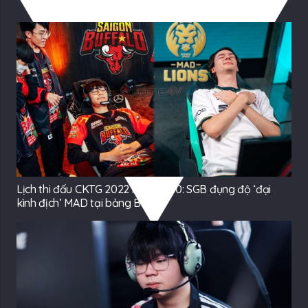
Có Thể Bạn Quan tâm
Lịch thi đấu CKTG 2022 ngày 2/10: SGB đụng độ ‘đại
kình địch’ MAD tại bảng B