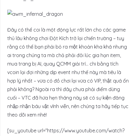
Đây có thể coi là một động lực rất lớn cho các game
thủ lâu không chơi Đột Kích trở lại chiến trường – tuy
rằng có thể bạn phải bỏ ra một khoản kha khá nhưng
ai trong chúng ta mà chả phải đôi lúc gia hạn item,
mua trang bị AI, quay QCMM giải trí… chi bằng tích
vcoin lại đợi những dịp event như thế này mà tiêu là
hợp lý nhất – vừa có đồ chơi lại vừa có VIP, thật quá ổn
phải không? Ngoài ra thì đây chưa phải điểm dừng
cuối – VTC đã hứa hẹn tháng này sẽ có sự kiện đăng
nhập nhận báu vật vĩnh viễn, nên chúng ta hãy tiếp tục
theo dõi xem nhé!
[su_youtube url=”https://www.youtube.com/watch?