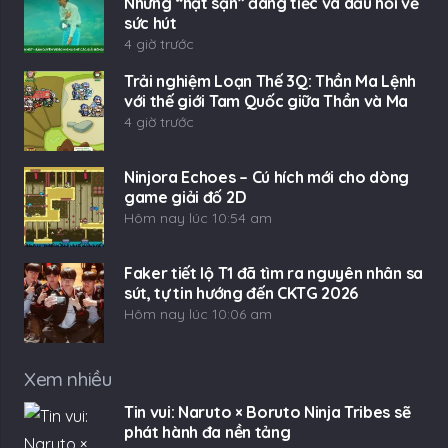
Những “hạt sạn” đáng tiếc và dấu hỏi về
sức hút
4 giờ trước
Trải nghiệm Loạn Thế 3Q: Thần Ma Lệnh
với thế giới Tam Quốc giữa Thần và Ma
4 giờ trước
Ninjora Echoes – Cú hích mới cho dòng
game giải đố 2D
Hôm nay lúc 10:54 am
Faker tiết lộ T1 đã tìm ra nguyên nhân sa
sút, tự tin hướng đến CKTG 2026
Hôm nay lúc 10:06 am
Xem nhiều
Tin vui: Naruto × Boruto Ninja Tribes sẽ
phát hành đa nền tảng