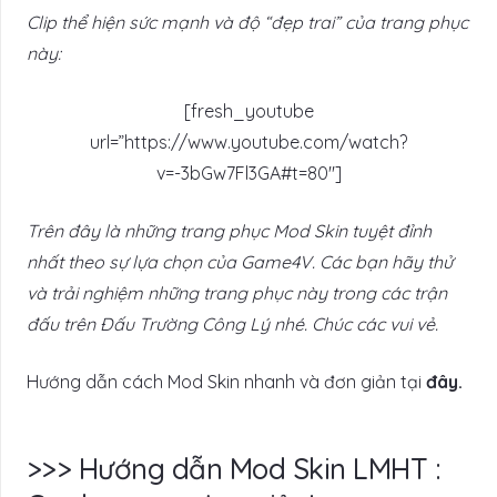
Clip thể hiện sức mạnh và độ “đẹp trai” của trang phục
này:
[fresh_youtube
url=”https://www.youtube.com/watch?
v=-3bGw7Fl3GA#t=80″]
Trên đây là những trang phục Mod Skin tuyệt đỉnh
nhất theo sự lựa chọn của Game4V. Các bạn hãy thử
và trải nghiệm những trang phục này trong các trận
đấu trên Đấu Trường Công Lý nhé. Chúc các vui vẻ.
Hướng dẫn cách Mod Skin nhanh và đơn giản tại
đây.
>>> Hướng dẫn Mod Skin LMHT :