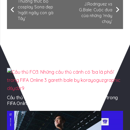
Thưởng thức bộ
J.Rodriguez vs
cosplay Sona đẹp
G.Bale: Cuộc đua
‘ngất ngây con gà
của những ‘máy
Tây’
chạy’
Có Thể Bạn Quan tâm
Cầu thủ FO3: Những cầu thủ cánh có ‘ba lá phổi’ trong
FIFA Online 3