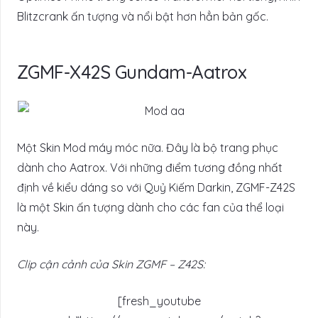
Blitzcrank ấn tượng và nổi bật hơn hẳn bản gốc.
ZGMF-X42S Gundam-Aatrox
Một Skin Mod máy móc nữa. Đây là bộ trang phục
dành cho Aatrox. Với những điểm tương đồng nhất
định về kiểu dáng so với Quỷ Kiếm Darkin, ZGMF-Z42S
là một Skin ấn tượng dành cho các fan của thể loại
này.
Clip cận cảnh của Skin ZGMF – Z42S:
[fresh_youtube