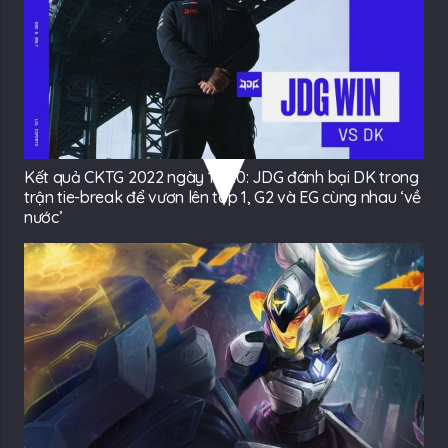
Kết quả CKTG 2022 ngày 15/10: JDG đánh bại DK trong
trận tie-break để vươn lên top 1, G2 và EG cùng nhau ‘về
nước’