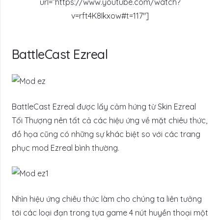
url=”https://www.youtube.com/watch?
v=rft4K8Ikxow#t=117″]
BattleCast Ezreal
BattleCast Ezreal được lấy cảm hứng từ Skin Ezreal
Tối Thượng nên tất cả các hiệu ứng về mặt chiêu thức,
đồ họa cũng có những sự khác biệt so với các trang
phục mod Ezreal bình thường.
Nhìn hiệu ứng chiêu thức làm cho chúng ta liên tưởng
tới các loại đạn trong tựa game 4 nút huyền thoại một