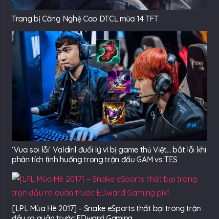
Trang bị Công Nghệ Cao DTCL mùa 14 TFT
‘Vua soi lỗi’ Valdiril đuối lý vì bị game thủ Việt… bắt lỗi khi
phân tích tình huống trong trận đấu GAM vs TES
[LPL Mùa Hè 2017] – Snake eSports thất bại trong trận
đầu ra quân trước EDward Gaming