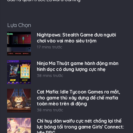
Lựa Chọn
Nightpaws: Stealth Game đưa người
chơi vào vai mèo siêu trộm
17 mins trước
Ninja Ma Thuật game hành động màn
hình dọc có dung lượng cực nhẹ
38 mins trước
Cat Mafia: Idle Tycoon Games ra mắt,
cho game thủ xây dựng đế chế mafia
toàn mèo trên di động
38 mins trước
Chỉ huy dàn waifu cực nét chống lại thế
lực bóng tối trong game Girls’ Connect:
Idle RPG