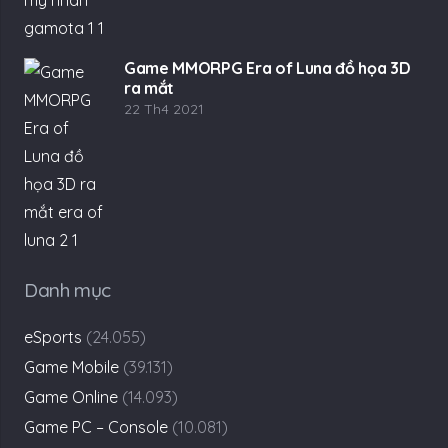
Game MMORPG Era of Luna đồ họa 3D
ra mắt
22 Th4 2021
Danh mục
eSports
(24.055)
Game Mobile
(39.131)
Game Online
(14.093)
Game PC – Console
(10.081)