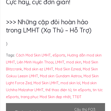
Cực hay, cực đơn giản!
>>> Những cặp đôi hoàn hảo
trong LMHT (Xạ Thủ – Hỗ Trợ)
}
Tags:
Cách Mod Skin LMHT
,
eSports
,
Hướng dẫn mod skin
LMHT
,
Liên Minh Huyền Thoại
,
LMHT
,
mod skin
,
Mod Skin
Blitzcrank
,
Mod skin ez LMHT
,
Mod Skin Ezreal
,
Mod Skin
Gokuu Leesin LMHT
,
Mod skin Gundam Aatrox
,
Mod Skin
Light Force Zed
,
Mod Skin LMHT
,
mod skin lol
,
Mod skin
Uchiha Malzahar LMHT
,
thể thao điện tử
,
tin eSports
,
tin tức
eSports
,
trang phục Mod Skin đẹp nhất
,
TTĐT
Cầu thủ FO3: