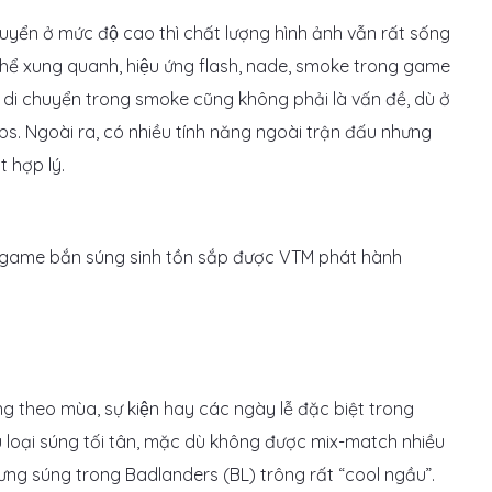
n ở mức độ cao thì chất lượng hình ảnh vẫn rất sống
 thể xung quanh, hiệu ứng flash, nade, smoke trong game
i chuyển trong smoke cũng không phải là vấn đề, dù ở
fps. Ngoài ra, có nhiều tính năng ngoài trận đấu nhưng
 hợp lý.
ng theo mùa, sự kiện hay các ngày lễ đặc biệt trong
u loại súng tối tân, mặc dù không được mix-match nhiều
ng súng trong Badlanders (BL) trông rất “cool ngầu”.