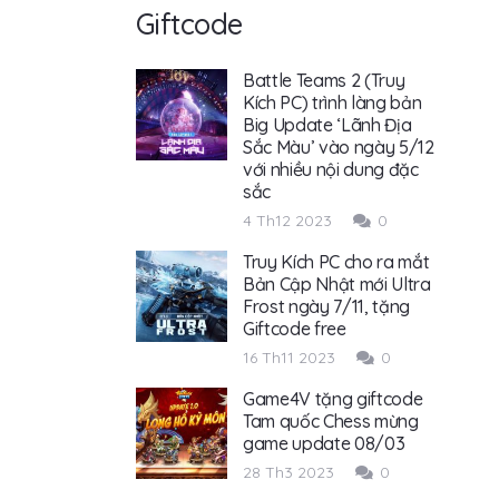
Giftcode
Battle Teams 2 (Truy
Kích PC) trình làng bản
Big Update ‘Lãnh Địa
Sắc Màu’ vào ngày 5/12
với nhiều nội dung đặc
sắc
4 Th12 2023
0
Truy Kích PC cho ra mắt
Bản Cập Nhật mới Ultra
Frost ngày 7/11, tặng
Giftcode free
16 Th11 2023
0
Game4V tặng giftcode
Tam quốc Chess mừng
game update 08/03
28 Th3 2023
0