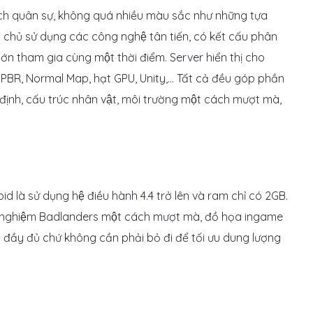
 quân sự, không quá nhiều màu sắc như những tựa
̉ sử dụng các công nghệ tân tiến, có kết cấu phân
 lớn tham gia cùng một thời điểm. Server hiển thị cho
ư PBR, Normal Map, hạt GPU, Unity,… Tất cả đều góp phần
định, cấu trúc nhân vật, môi trường một cách mượt mà,
 là sử dụng hệ điều hành 4.4 trở lên và ram chỉ có 2GB.
trải nghiệm Badlanders một cách mượt mà, đồ họa ingame
đầy đủ chứ không cần phải bỏ đi để tối ưu dung lượng