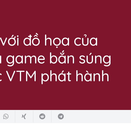
với đồ họa của
a game bắn súng
ợc VTM phát hành