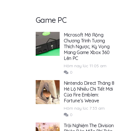
Game PC
Microsoft Mở Rộng
Chương Trình Tương
Thích Ngược, Kỳ Vọng
Mang Game Xbox 360
Lên PC
Hôm nay lúc 11:05 am
0
Nintendo Direct Tháng 8
Hé Lộ Nhiều Chi Tiết Mới
Của Fire Emblem:
Fortune’s Weave
Hôm nay lúc 7:33 am
0
Trải Nghiệm The Division