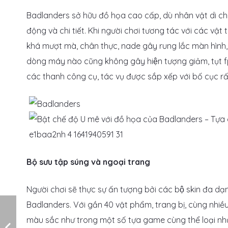
Badlanders sở hữu đồ họa cao cấp, dù nhân vật di chuyể
động và chi tiết. Khi người chơi tương tác với các vật
khá mượt mà, chân thực, nade gây rung lắc màn hình, d
dòng máy nào cũng không gây hiện tượng giảm, tụt 
các thanh công cụ, tác vụ được sắp xếp với bố cục rất
Bộ sưu tập súng và ngoại trang
Người chơi sẽ thực sự ấn tượng bởi các bộ skin đa dạ
Badlanders. Với gần 40 vật phẩm, trang bị, cùng nhiề
màu sắc như trong một số tựa game cùng thể loại như