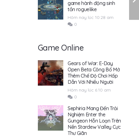
game hành động sinh
tồn roguelike
Hôm nay lúc 10:28 am
0
Game Online
Gears of War: E-Day
Open Beta Công Bố Mở
Thêm Chế Độ Chơi Hấp
Dẫn Với Nhiều Người
Hôm nay lúc 6:10 am
0
Sephiria Mang Đến Trải
Nghiệm Enter the
Gungeon Hỗn Loạn Trên
Nền Stardew Valley Cực
Thư Giãn