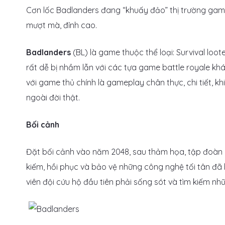
Cơn lốc Badlanders đang “khuấy đảo” thị trường gam
mượt mà, đỉnh cao.
Badlanders
(BL) là game thuộc thể loại: Survival loot
rất dễ bị nhầm lẫn với các tựa game battle royale kh
với game thủ chính là gameplay chân thực, chi tiết, kh
ngoài đời thật.
Bối cảnh
Đặt bối cảnh vào năm 2048, sau thảm họa, tập đoàn Pri
kiếm, hồi phục và bảo vệ những công nghệ tối tân đã 
viên đội cứu hộ đầu tiên phải sống sót và tìm kiếm n