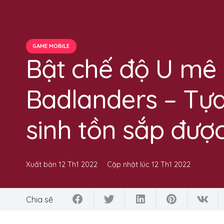
GAME MOBILE
Bật chế độ U mê 
Badlanders – Tự
sinh tồn sắp đư
Xuất bản
12 Th1 2022
Cập nhật lúc
12 Th1 2022
Chia sẽ