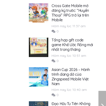
Cross Gate Mobile mở
đăng ký trước: “Huyền
Thoại” RPG trở lại trên
Mobile
Hôm nay lúc 11:37 am
0
Tổng hợp gift code
game Khế Ước Rồng mới
nhất trong tháng
Hôm nay lúc 10:51 am
0
Asian Cup 2026 – Hành
trình dang dở của
Zingspeed Mobile Việt
Nam
Hôm nay lúc 10:40 am
0
Đạo Hữu Tu Tiên Không