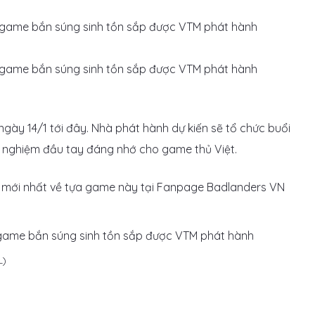
gày 14/1 tới đây. Nhà phát hành dự kiến sẽ tổ chức buổi
 nghiệm đầu tay đáng nhớ cho game thủ Việt.
ức mới nhất về tựa game này tại Fanpage Badlanders VN
L)