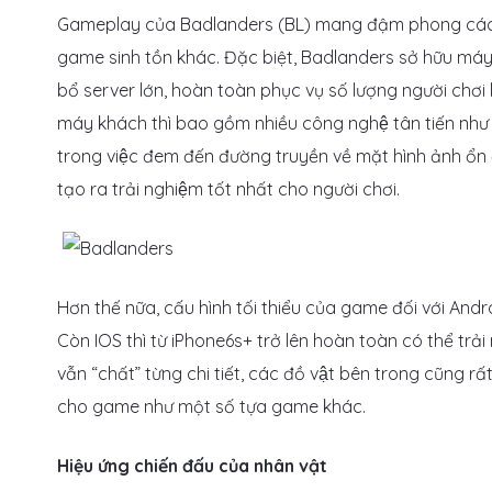
Gameplay của Badlanders (BL) mang đậm phong cách
game sinh tồn khác. Đặc biệt, Badlanders sở hữu máy chu
bổ server lớn, hoàn toàn phục vụ số lượng người chơi
máy khách thì bao gồm nhiều công nghệ tân tiến nh
trong việc đem đến đường truyền về mặt hình ảnh ổn 
tạo ra trải nghiệm tốt nhất cho người chơi.
Hơn thế nữa, cấu hình tối thiểu của game đối với Android
Còn IOS thì từ iPhone6s+ trở lên hoàn toàn có thể 
vẫn “chất” từng chi tiết, các đồ vật bên trong cũng rất 
cho game như một số tựa game khác.
Hiệu ứng chiến đấu của nhân vật