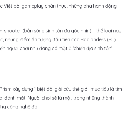
e Việt bởi gameplay chân thực, những pha hành động
er-shooter (bắn súng sinh tồn đa góc nhìn) – thể loại này
ác, nhưng điểm ấn tượng đầu tiên của Badlanders (BL)
iến người chơi như đang có mặt ở ‘chiến địa sinh tồn’
sm xây dựng 1 biệt đội giải cứu thế giới, mục tiêu là tìm
bị đánh mất. Người chơi sẽ là một trong những thành
hững công nghệ đó.