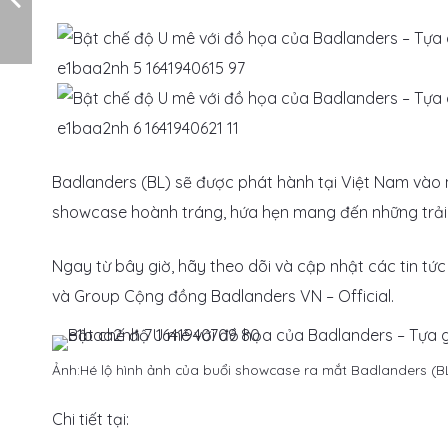
Badlanders (BL) sẽ được phát hành tại Việt Nam vào n
showcase hoành tráng, hứa hẹn mang đến những trải
Ngay từ bây giờ, hãy theo dõi và cập nhật các tin t
và Group Cộng đồng Badlanders VN – Official.
Ảnh:Hé lộ hình ảnh của buổi showcase ra mắt Badlanders (B
Chi tiết tại: