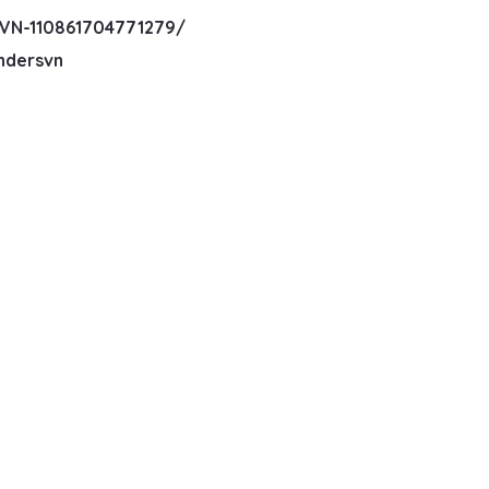
VN-110861704771279/
ndersvn