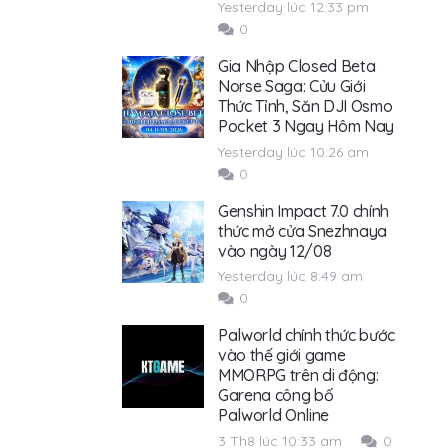
Yesterday lúc 12:33 pm
0
Gia Nhập Closed Beta
Norse Saga: Cửu Giới
Thức Tỉnh, Săn DJI Osmo
Pocket 3 Ngay Hôm Nay
Yesterday lúc 10:26 am
0
Genshin Impact 7.0 chính
thức mở cửa Snezhnaya
vào ngày 12/08
Yesterday lúc 8:49 am
0
Palworld chính thức bước
vào thế giới game
MMORPG trên di động:
Garena công bố
Palworld Online
3 Th8 lúc 10:33 am
0