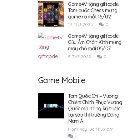
Game4V tặng giftcode
Tam quốc Chess mừng
game ra mắt 15/02
17 Th3 2023
0
Game4V tặng giftcode
Cửu Âm Chân Kinh mừng
máy chủ mới 05/07
5 Th7 2022
0
Game Mobile
Tam Quốc Chí – Vương
Chiến: Chinh Phục Vương
Quốc mở đăng ký trước
tại sáu thị trường Đông
Nam Á
Hôm nay lúc 11:59 am
0