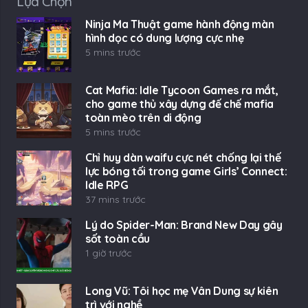
Lựa Chọn
Ninja Ma Thuật game hành động màn
hình dọc có dung lượng cực nhẹ
5 mins trước
Cat Mafia: Idle Tycoon Games ra mắt,
cho game thủ xây dựng đế chế mafia
toàn mèo trên di động
5 mins trước
Chỉ huy dàn waifu cực nét chống lại thế
lực bóng tối trong game Girls’ Connect:
Idle RPG
37 mins trước
Lý do Spider-Man: Brand New Day gây
sốt toàn cầu
1 giờ trước
Long Vũ: Tôi học mẹ Vân Dung sự kiên
trì với nghề