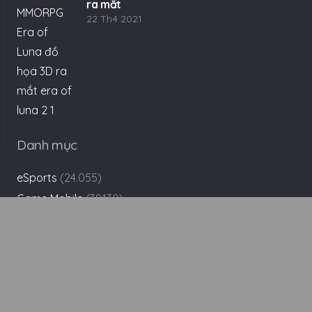
ra mắt
22 Th4 2021
Danh mục
eSports
(24.055)
Game Mobile
(39.130)
Game Online
(14.093)
Game PC – Console
(10.081)
Khác
(43.962)
Cộng Đồng
(42.229)
Giftcode
(1.424)