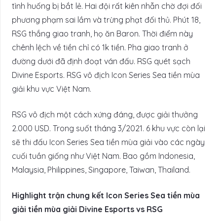
tình huống bị bắt lẻ. Hai đội rất kiên nhẫn chờ đợi đối
phương phạm sai lầm và trừng phạt đối thủ. Phút 18,
RSG thắng giao tranh, họ ăn Baron. Thời điểm này
chênh lệch về tiền chỉ có 1k tiền. Pha giao tranh ở
đường dưới đã định đoạt ván đấu. RSG quét sạch
Divine Esports. RSG vô địch Icon Series Sea tiền mùa
giải khu vực Việt Nam.
RSG vô địch một cách xứng đáng, được giải thưởng
2.000 USD. Trong suốt tháng 3/2021. 6 khu vực còn lại
sẽ thi đấu Icon Series Sea tiền mùa giải vào các ngày
cuối tuần giống như Việt Nam. Bao gồm Indonesia,
Malaysia, Philippines, Singapore, Taiwan, Thailand.
Highlight trận chung kết Icon Series Sea tiền mùa
giải tiền mùa giải Divine Esports vs RSG