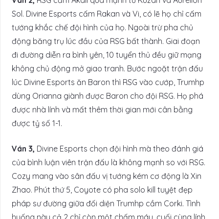
Ván 2,
RSG cấm Akali quá mạnh từ Kuzan và Aurelion
Sol. Divine Esports cấm Rakan và Vi, có lẽ họ chỉ cấm
tướng khắc chế đội hình của họ. Ngoài trừ pha chủ
động băng trụ lúc đầu của RSG bất thành. Giai đoạn
đi đường diễn ra bình yên, 10 tuyển thủ đều giữ mạng
không chủ động mở giao tranh. Bước ngoặt trận đấu
lúc Divine Esports ăn Baron thì RSG vào cướp, Trumhp
dùng Orianna giành được Baron cho đội RSG. Họ phá
được nhà lính và mất thêm thời gian mới cân bằng
được tỷ số 1-1.
Ván 3,
Divine Esports chọn đội hình mà theo đánh giá
của bình luận viên trận đấu là không mạnh so với RSG.
Cozy mang vào sân đấu vị tướng kém cơ động là Xin
Zhao. Phút thứ 5, Coyote có pha solo kill tuyệt đẹp
pháp sư đường giữa đối diện Trumhp cầm Corki. Tình
huống này cả 2 chỉ còn một chấm máu, cuối cùng lính