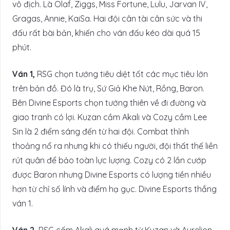
vô địch. Là Olaf, Ziggs, Miss Fortune, Lulu, Jarvan IV,
Gragas, Annie, KaiSa. Hai đội cân tài cân sức và thi
đấu rất bài bản, khiến cho ván đấu kéo dài quá 15
phút.
Ván 1,
RSG chọn tướng tiêu diệt tốt các mục tiêu lớn
trên bản đồ. Đó là trụ, Sứ Giả Khe Nứt, Rồng, Baron.
Bên Divine Esports chọn tướng thiên về đi đường và
giao tranh có lợi. Kuzan cầm Akali và Cozy cầm Lee
Sin là 2 điểm sáng đến từ hai đội. Combat thỉnh
thoảng nổ ra nhưng khi có thiếu người, đội thất thế liền
rút quân để bảo toàn lực lượng. Cozy có 2 lần cướp
được Baron nhưng Divine Esports có lượng tiền nhiều
hơn từ chỉ số lính và điểm hạ gục. Divine Esports thắng
ván 1.