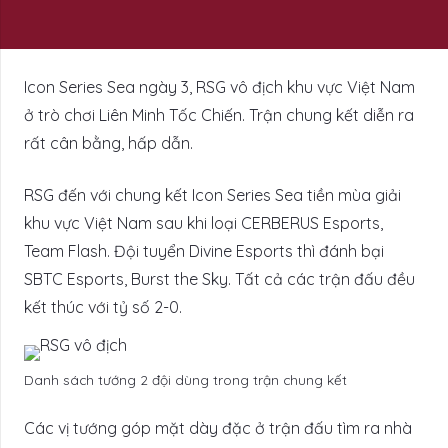
Icon Series Sea ngày 3, RSG vô địch khu vực Việt Nam
ở trò chơi Liên Minh Tốc Chiến. Trận chung kết diễn ra
rất cân bằng, hấp dẫn.
RSG đến với chung kết Icon Series Sea tiền mùa giải
khu vực Việt Nam sau khi loại CERBERUS Esports,
Team Flash. Đội tuyển Divine Esports thì đánh bại
SBTC Esports, Burst the Sky. Tất cả các trận đấu đều
kết thúc với tỷ số 2-0.
Danh sách tướng 2 đội dùng trong trận chung kết
Các vị tướng góp mặt dày đặc ở trận đấu tìm ra nhà