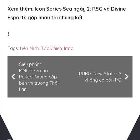
Xem thêm: Icon Series Sea ngày 2: RSG và Divine
Esports gặp nhau tại chung kết
}
Tags:
Liên Minh: Tốc Chiến
,
lmtc
Siêu phẩm
MMORPG của
PUBG: New State sẽ
Perfect World cập
không có bản PC
bến thị trường Thái
Lan
Có Thể Bạn Quan tâm