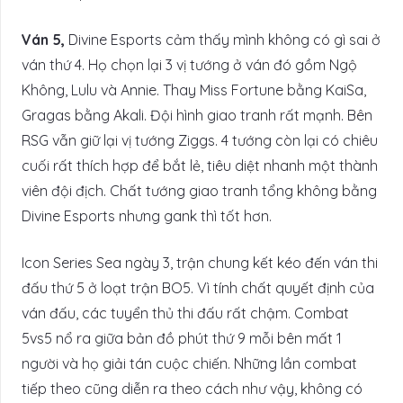
Ván 5,
Divine Esports cảm thấy mình không có gì sai ở
ván thứ 4. Họ chọn lại 3 vị tướng ở ván đó gồm Ngộ
Không, Lulu và Annie. Thay Miss Fortune bằng KaiSa,
Gragas bằng Akali. Đội hình giao tranh rất mạnh. Bên
RSG vẫn giữ lại vị tướng Ziggs. 4 tướng còn lại có chiêu
cuối rất thích hợp để bắt lẻ, tiêu diệt nhanh một thành
viên đội địch. Chất tướng giao tranh tổng không bằng
Divine Esports nhưng gank thì tốt hơn.
Icon Series Sea ngày 3, trận chung kết kéo đến ván thi
đấu thứ 5 ở loạt trận BO5. Vì tính chất quyết định của
ván đấu, các tuyển thủ thi đấu rất chậm. Combat
5vs5 nổ ra giữa bản đồ phút thứ 9 mỗi bên mất 1
người và họ giải tán cuộc chiến. Những lần combat
tiếp theo cũng diễn ra theo cách như vậy, không có