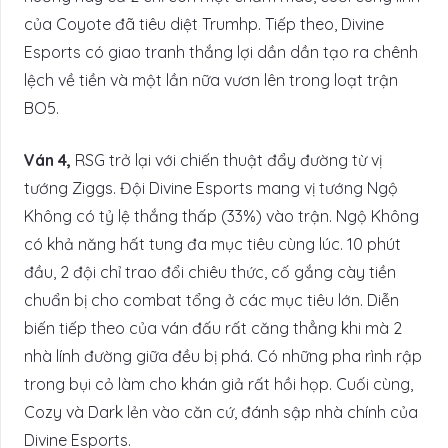
của Coyote đã tiêu diệt Trumhp. Tiếp theo, Divine
Esports có giao tranh thắng lợi dần dần tạo ra chênh
lệch về tiền và một lần nữa vươn lên trong loạt trận
BO5.
Ván 4,
RSG trở lại với chiến thuật đẩy đường từ vị
tướng Ziggs. Đội Divine Esports mang vị tướng Ngộ
Không có tỷ lệ thắng thấp (33%) vào trận. Ngộ Không
có khả năng hất tung đa mục tiêu cùng lúc. 10 phút
đầu, 2 đội chỉ trao đổi chiêu thức, cố gắng cày tiền
chuẩn bị cho combat tổng ở các mục tiêu lớn. Diễn
biến tiếp theo của ván đấu rất căng thẳng khi mà 2
nhà lính đường giữa đều bị phá. Có những pha rình rập
trong bụi cỏ làm cho khán giả rất hồi họp. Cuối cùng,
Cozy và Dark lẻn vào căn cứ, đánh sập nhà chính của
Divine Esports.