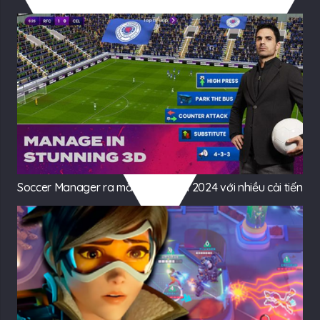
Soccer Manager ra mắt phiên bản 2024 với nhiều cải tiến