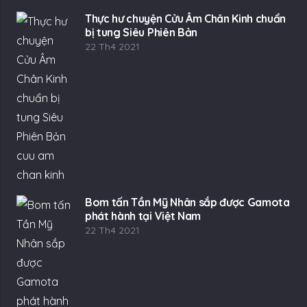
Thực hư chuyện Cửu Âm Chân Kinh chuẩn
bị tung Siêu Phiên Bản
22 Th4 2021
Bom tấn Tần Mỹ Nhân sắp được Gamota
phát hành tại Việt Nam
22 Th4 2021