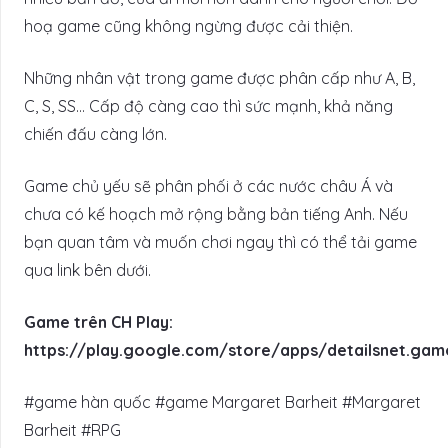
hoạ game cũng không ngừng được cải thiện.
Những nhân vật trong game được phân cấp như A, B,
C, S, SS… Cấp độ càng cao thì sức mạnh, khả năng
chiến đấu càng lớn.
Game chủ yếu sẽ phân phối ở các nước châu Á và
chưa có kế hoạch mở rộng bằng bản tiếng Anh. Nếu
bạn quan tâm và muốn chơi ngay thì có thể tải game
qua link bên dưới.
Game trên CH Play:
https://play.google.com/store/apps/detailsnet.ga
#game hàn quốc #game Margaret Barheit #Margaret
Barheit #RPG