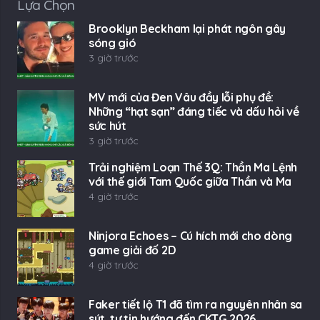
Lựa Chọn
Brooklyn Beckham lại phát ngôn gây
sóng gió
3 giờ trước
MV mới của Đen Vâu đầy lỗi phụ đề:
Những “hạt sạn” đáng tiếc và dấu hỏi về
sức hút
3 giờ trước
Trải nghiệm Loạn Thế 3Q: Thần Ma Lệnh
với thế giới Tam Quốc giữa Thần và Ma
4 giờ trước
Ninjora Echoes – Cú hích mới cho dòng
game giải đố 2D
4 giờ trước
Faker tiết lộ T1 đã tìm ra nguyên nhân sa
sút, tự tin hướng đến CKTG 2026