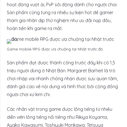
hoạt động vượt ải, PvP sôi động dành cho người chơi.
Sản phẩm cũng tung ra nhiều sự kiện hot để gamer
tham gia nhân dịp thử nghiệm như ưu đãi nạp đầu,
hoàn tiền khi game ra mắt.
Game mobile RPG được ưa chuộng tại Nhật trước đó.
Sản phẩm đạt được thành công trước đây khi có 1,5
triệu người dùng ở Nhật Bản. Margaret Barheit là trò
chơi nhập vai nhanh chóng nhận được sựu quan tâm,
đánh giá cao về nội dung và hình thức bởi cộng đồng
người chơi xứ kim chi.
Các nhân vật trong game được lồng tiếng từ nhiều
diễn viên lồng tiếng nổi tiếng như Rikiya Koyama,
Ayako Kawasumi, Toshiyuki Morikawa, Tetsuya