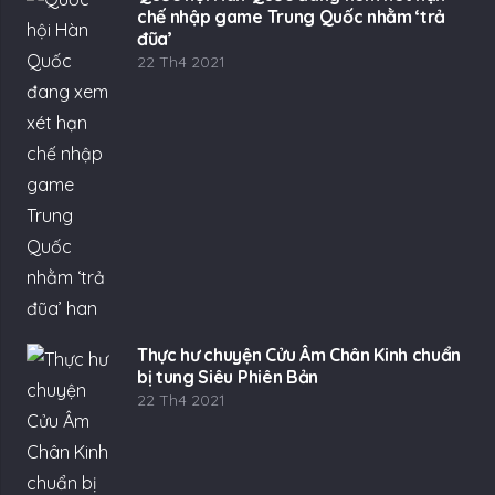
chế nhập game Trung Quốc nhằm ‘trả
đũa’
22 Th4 2021
Thực hư chuyện Cửu Âm Chân Kinh chuẩn
bị tung Siêu Phiên Bản
22 Th4 2021