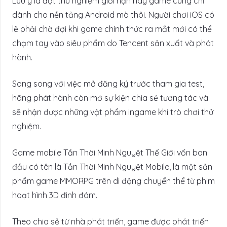
Lưu ý là đợt thử nghiệm giới hạn này game cũng chỉ
dành cho nền tảng Android mà thôi. Người chơi iOS có
lẽ phải chờ đợi khi game chính thức ra mắt mới có thể
chạm tay vào siêu phẩm do Tencent sản xuất và phát
hành.
Song song với việc mở đăng ký trước tham gia test,
hãng phát hành còn mở sự kiện chia sẻ tương tác và
sẽ nhận được những vật phẩm ingame khi trò chơi thử
nghiệm.
Game mobile Tần Thời Minh Nguyệt Thế Giới vốn ban
đầu có tên là Tần Thời Minh Nguyệt Mobile, là một sản
phẩm game MMORPG trên di động chuyển thể từ phim
hoạt hình 3D đình đám.
Theo chia sẻ từ nhà phát triển, game được phát triển