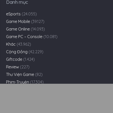
Danh mục
eSports
(24.055)
Game Mobile
(39.127)
Game Online
(14.093)
Game PC – Console
(10.081)
Khác
(43.962)
Cộng Đồng
(42.229)
Giftcode
(1.424)
Review
(227)
Thư Viện Game
(82)
Phim-Truyện
(17.304)
Tìm
kiếm
cho: