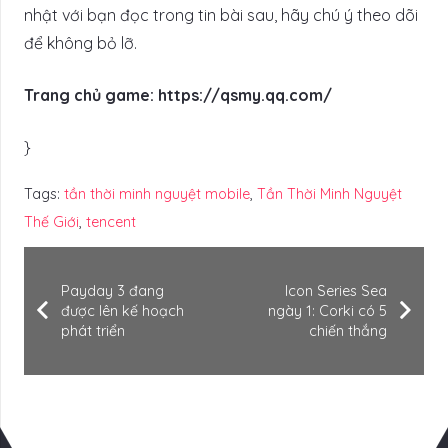
nhật với bạn đọc trong tin bài sau, hãy chú ý theo dõi
để không bỏ lỡ.
Trang chủ game: https://qsmy.qq.com/
}
Tags:
tần thời minh nguyệt mobile
,
Tần Thời Minh Nguyệt
Thế Giới
,
tencent
Payday 3 đang
Icon Series Sea
được lên kế hoạch
ngày 1: Corki có 5
phát triển
chiến thắng