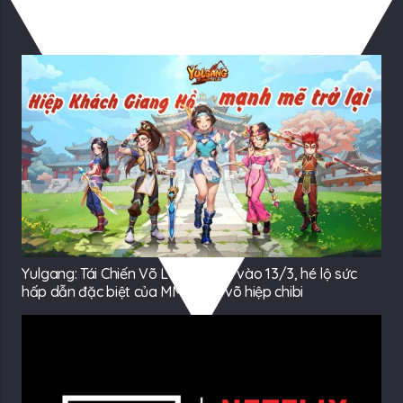
Có Thể Bạn Quan tâm
Yulgang: Tái Chiến Võ Lâm ra mắt vào 13/3, hé lộ sức
hấp dẫn đặc biệt của MMORPG võ hiệp chibi