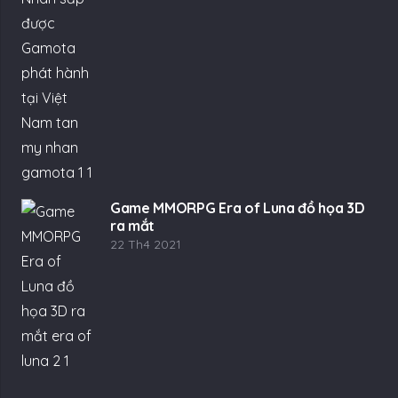
Game MMORPG Era of Luna đồ họa 3D
ra mắt
22 Th4 2021