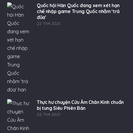
Quốc hội Hàn Quốc đang xem xét hạn
chế nhập game Trung Quốc nhằm ‘trả
đũa’
22 Th4 2021
Thực hư chuyện Cửu Âm Chân Kinh chuẩn
bị tung Siêu Phiên Bản
22 Th4 2021