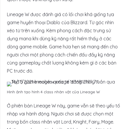
Lineage W được đánh giá có lối chơi khá giống tựa
game huyền thoại Diablo của Blizzard. Từ góc nhìn
xéo từ trên xuống. Kèm phong cách đặc trưng sử
dụng mana khi dùng kỹ năng rất hiếm thấy ở các
dòng game mobile. Game hứa hẹn sẽ mang đến cho
người chơi một phong cách chiến đấu đầy kỹ năng
cùng gameplay chất lượng không kém gì ở các bản
PC trước đó.
Hình ảnh tạo hình 4 class nhân vật của Lineage W
Ở phiên bản Lineage W này, game vẫn sẽ theo yếu tố
nhập vai hành động. Người chơi sẽ được chọn một
trong bốn class nhân vật Lord, Knight, Fairy, Mage.