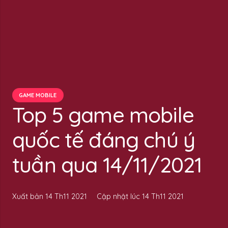
GAME MOBILE
Top 5 game mobile
quốc tế đáng chú ý
tuần qua 14/11/2021
Xuất bản
14 Th11 2021
Cập nhật lúc
14 Th11 2021