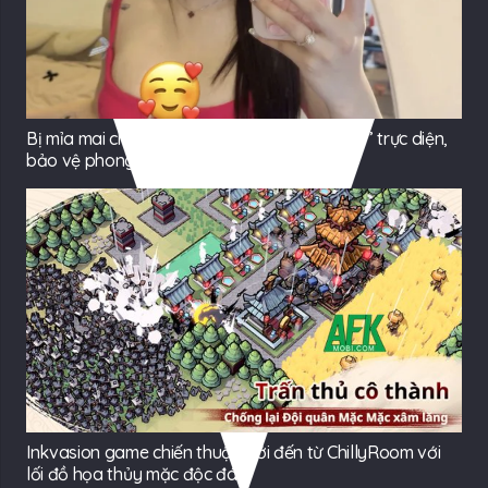
Bị mỉa mai chuyện váy áo, idol Linh Thỏ “var” trực diện,
bảo vệ phong cách cá nhân
Inkvasion game chiến thuật mới đến từ ChillyRoom với
lối đồ họa thủy mặc độc đáo