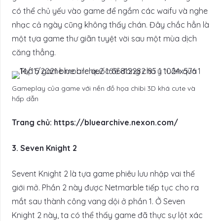
có thể chủ yếu vào game để ngắm các waifu và nghe
nhạc cả ngày cũng không thấy chán. Đây chắc hẳn là
một tựa game thư giãn tuyệt vời sau một mùa dịch
căng thẳng.
Gameplay của game với nền đồ họa chibi 3D khá cute và
hấp dẫn
Trang chủ: https://bluearchive.nexon.com/
3. Seven Knight 2
Sevent Knight 2 là tựa game phiêu lưu nhập vai thế
giới mở. Phần 2 này được Netmarble tiếp tục cho ra
mắt sau thành công vang dội ở phần 1. Ở Seven
Knight 2 này, ta có thể thấy game đã thực sự lột xác