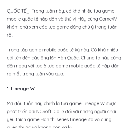
QUỐC TẾ_ Trong tuần này, có khá nhiều tựa game
mobile quốc tế hấp dẫn và thú vị. Hãy cùng Game4V
khám phá xem các tựa game đáng chú ý trong tuần
rồi.
Trong tập game mobile quốc tế kỳ này. Có khá nhiều
cái tên đến các ông lớn Hàn Quốc. Chúng ta hãy cùng
đến ngay với top 5 tựa game mobile quốc tế hấp dẫn
ra mắt trong tuần vừa qua.
1. Lineage W
Mở đầu tuần này chính là tựa game Lineage W được
phát triển bởi NCSoft. Có lẽ đối với những người chơi
yêu thích game Hàn thì series Lineage đã vô cùng
quen thuộc và không còn xa lạ.