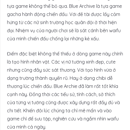
tựa game không thể bỏ qua. Blue Archive là tựa game
gacha hành động chiến đấu. Với đề tài được lấy cảm
hứng từ các nữ sinh trường học quân đội ở thời hiện
đại. Nhiệm vụ của người chơi sẽ là sát cánh bên waifu
của mình chiến đấu chống lại những kẻ xấu.
Điểm đặc biệt không thể thiếu ở dòng game này chính
là tạo hình nhân vật. Các vị nữ tướng xinh đẹp, cute
nhưng cũng đầy sức sát thương. Với tạo hình vừa ở
dạng trường thành quyến rũ. Hay ở dạng chibi dễ
thương lúc chiến đấu. Blue Archie đã làm rất tốt khía
cạnh này. Đồng thời các tiểu sử, tính cách, sở thích
của từng vị tướng cũng được xây dựng rất đầy đủ và
chi tiết. Khiến đôi lúc chúng ta chỉ mê mẩn và vào
game chỉ để sưu tập, nghiên cứu và ngắm nhìn waifu
của mình cả ngày.