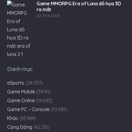
Game MMORPG Era of Luna đồ họa 3D
ra mắt
22 Th4 2021
Danh mục
eSports
(24.057)
Game Mobile
(39.141)
Game Online
(14.093)
Game PC – Console
(10.081)
Khác
(43.964)
Cộng Đồng
(42.231)