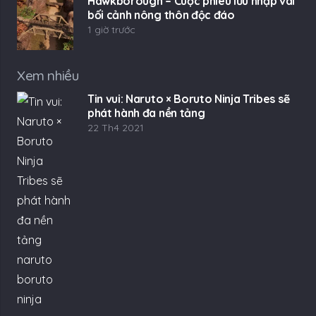
Hawkborough – Cuộc phiêu lưu nhập vai
bối cảnh nông thôn độc đáo
1 giờ trước
Xem nhiều
Tin vui: Naruto × Boruto Ninja Tribes sẽ
phát hành đa nền tảng
22 Th4 2021