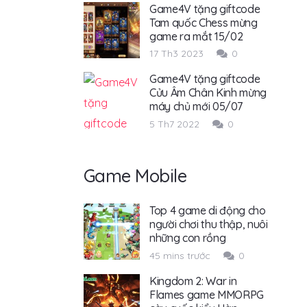
Game4V tặng giftcode
Tam quốc Chess mừng
game ra mắt 15/02
17 Th3 2023
0
Game4V tặng giftcode
Cửu Âm Chân Kinh mừng
máy chủ mới 05/07
5 Th7 2022
0
Game Mobile
Top 4 game di động cho
người chơi thu thập, nuôi
những con rồng
45 mins trước
0
Kingdom 2: War in
Flames game MMORPG