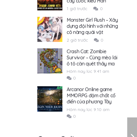
cày cuốc kiểu Hàn
1 giờ trước
0
Monster Girl Rush – Xây
dựng đội hình với những
cô nàng quái vật
2 giờ trước
0
Crash Cat: Zombie
Survivor – Cùng mèo lái
ô tô càn quét thây ma
Hôm nay lúc 9:41 am
0
Arcanor Online game
MMORPG đậm chất cổ
điển của phương Tây
Hôm nay lúc 9:10 am
0