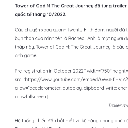
Tower of God M The Great Journey đã tung trailer m
quốc tế tháng 10/2022.
Câu chuyện xoay quanh Twenty-Fifth Bam, người đã t
bạn thân của mình tên là Racheal. Anh là một người 
tháp này. Tower of God M: The Great Journey là câu c
ảnh game.
Pre-registration in October 2022.” width=”750″ height=
src=”https://www.youtube.com/embed/Gev3EfIHVjA?
allow=”accelerometer; autoplay; clipboard-write; enc
allowfullscreen]
Trailer m
Hệ thống chiến đấu bắt mắt và kỹ năng phong phú của