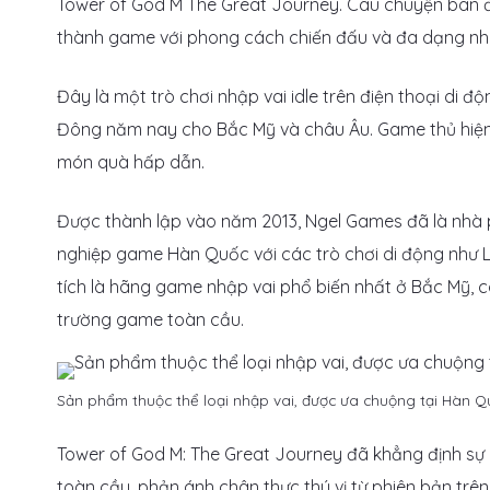
Tower of God M The Great Journey. Câu chuyện ban đ
thành game với phong cách chiến đấu và đa dạng nh
Đây là một trò chơi nhập vai idle trên điện thoại di
Đông năm nay cho Bắc Mỹ và châu Âu. Game thủ hiện 
món quà hấp dẫn.
Được thành lập vào năm 2013, Ngel Games đã là nhà 
nghiệp game Hàn Quốc với các trò chơi di động như L
tích là hãng game nhập vai phổ biến nhất ở Bắc Mỹ, c
trường game toàn cầu.
Sản phẩm thuộc thể loại nhập vai, được ưa chuộng tại Hàn Q
Tower of God M: The Great Journey đã khẳng định sự h
toàn cầu, phản ánh chân thực thú vị từ phiên bản tr