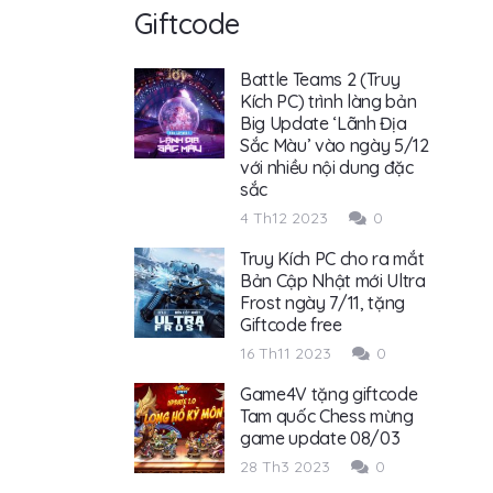
Giftcode
Battle Teams 2 (Truy
Kích PC) trình làng bản
Big Update ‘Lãnh Địa
Sắc Màu’ vào ngày 5/12
với nhiều nội dung đặc
sắc
4 Th12 2023
0
Truy Kích PC cho ra mắt
Bản Cập Nhật mới Ultra
Frost ngày 7/11, tặng
Giftcode free
16 Th11 2023
0
Game4V tặng giftcode
Tam quốc Chess mừng
game update 08/03
28 Th3 2023
0