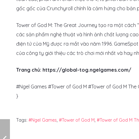
gốc gốc của Crunchyroll chính là cảm hứng cho bản 
Tower of God M: The Great Journey tạo ra một cách “
các sản phẩm nghệ thuật và hình ảnh chất lượng cao
điện tử của Mỹ được ra mắt vào năm 1996. GameSpot Sw
của công ty giới thiệu các trò chơi mới nhất và hay nh
Trang chủ: https://global-tog.ngelgames.com/
#Ngel Games #Tower of God M #Tower of God M The 
}
Tags:
#Ngel Games
,
#Tower of God M
,
#Tower of God M Th