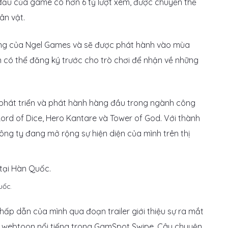
ầu của game có hơn 6 tỷ lượt xem, được chuyển thể
ân vật.
 động của Ngel Games và sẽ được phát hành vào mùa
có thể đăng ký trước cho trò chơi để nhận về những
phát triển và phát hành hàng đầu trong ngành công
ord of Dice, Hero Kantare và Tower of God. Với thành
ông ty đang mở rộng sự hiện diện của mình trên thị
uốc.
ấp dẫn của mình qua đoạn trailer giới thiệu sự ra mắt
ên webtoon nổi tiếng trong GamSpot Swipe. Câu chuyện