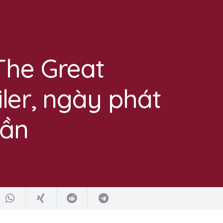
The Great
ler, ngày phát
gần