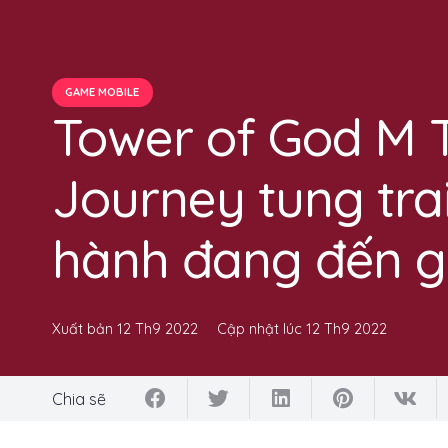
GAME MOBILE
Tower of God M 
Journey tung trai
hành đang đến 
Xuất bản
12 Th9 2022
Cập nhật lúc
12 Th9 2022
Chia sẽ