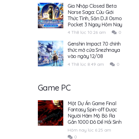
Gia Nhập Closed Beta
Norse Saga: Cửu Giới
Thức Tỉnh, Săn DJI Osmo
Pocket 3 Ngay Hôm Nay
4 Th8 lúc 10:26 am
0
Genshin Impact 7.0 chính
thức mở cửa Snezhnaya
vào ngày 12/08
4 Th8 lúc 8:49 am
0
Game PC
Một Dự Án Game Final
Fantasy Spin-off Được
Người Hâm Mộ Bỏ Ra
Gần 1000 Đô Để Hồi Sinh
Hôm nay lúc 6:25 am
0