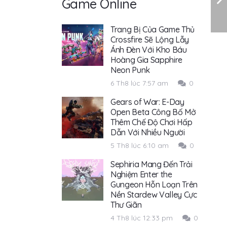
Game Online
Trang Bị Của Game Thủ
Crossfire Sẽ Lộng Lẫy
Ánh Đèn Với Kho Báu
Hoàng Gia Sapphire
Neon Punk
6 Th8 lúc 7:57 am
0
Gears of War: E-Day
Open Beta Công Bố Mở
Thêm Chế Độ Chơi Hấp
Dẫn Với Nhiều Người
5 Th8 lúc 6:10 am
0
Sephiria Mang Đến Trải
Nghiệm Enter the
Gungeon Hỗn Loạn Trên
Nền Stardew Valley Cực
Thư Giãn
4 Th8 lúc 12:33 pm
0