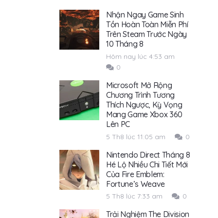
Nhận Ngay Game Sinh
Tồn Hoàn Toàn Miễn Phí
Trên Steam Trước Ngày
10 Tháng 8
Hôm nay lúc 4:53 am
0
Microsoft Mở Rộng
Chương Trình Tương
Thích Ngược, Kỳ Vọng
Mang Game Xbox 360
Lên PC
5 Th8 lúc 11:05 am
0
Nintendo Direct Tháng 8
Hé Lộ Nhiều Chi Tiết Mới
Của Fire Emblem:
Fortune’s Weave
5 Th8 lúc 7:33 am
0
Trải Nghiệm The Division