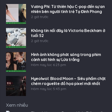
Vương Phi: Từ thiên hậu C-pop đến sự an
nhiên bên người tình trẻ Tạ Đình Phong
2 giờ trước
Không tin nổi đây là Victoria Beckham ở
tuổi 52
2 giờ trước
Hình ảnh không phát sóng trong phim
cảnh sát hình sự Lửa trắng
Hôm nay lúc 6:23 pm
Hyeolwol: Blood Moon – Siêu phẩm chặt
chém roguelite đồ họa pixel mới nhất
Hôm nay lúc 5:43 pm
Xem nhiều