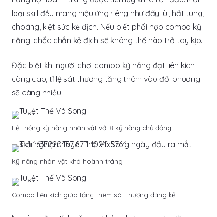
loại skill đều mang hiệu ứng riêng như đẩy lùi, hất tung,
choáng, kiệt sức kẻ địch. Nếu biết phối hợp combo kỹ
năng, chắc chắn kẻ địch sẽ không thể nào trở tay kịp.
Đặc biệt khi người chơi combo kỹ năng đạt liên kích
càng cao, tỉ lệ sát thương tăng thêm vào đối phương
sẽ càng nhiều.
Hệ thống kỹ năng nhân vật với 8 kỹ năng chủ động
Kỹ năng nhân vật khá hoành tráng
Combo liên kích giúp tăng thêm sát thương đáng kể