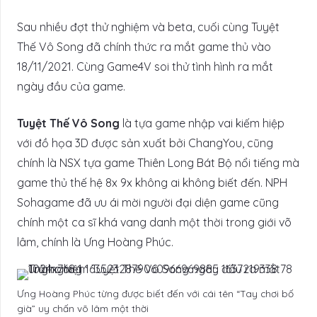
Sau nhiều đợt thử nghiệm và beta, cuối cùng Tuyệt
Thế Vô Song đã chính thức ra mắt game thủ vào
18/11/2021. Cùng Game4V soi thử tình hình ra mắt
ngày đầu của game.
Tuyệt Thế Vô Song
là tựa game nhập vai kiếm hiệp
với đồ họa 3D được sản xuất bởi ChangYou, cũng
chính là NSX tựa game Thiên Long Bát Bộ nổi tiếng mà
game thủ thế hệ 8x 9x không ai không biết đến. NPH
Sohagame đã ưu ái mời người đại diện game cũng
chính một ca sĩ khá vang danh một thời trong giới võ
lâm, chính là Ưng Hoàng Phúc.
Ưng Hoàng Phúc từng được biết đến với cái tên “Tay chơi bố
già” uy chấn võ lâm một thời