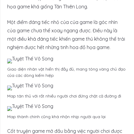
họa game khá giống Tân Thiên Long.
Một điểm đáng tiếc nhỏ của của game là góc nhìn
của game chưa thể xoay ngang được. Điều này là
một điều khá đáng tiếc khiến game thủ không thể trải
nghiệm được hết những tinh hoa đồ họa game.
Giao diện nhân vật hiển thị đầy đủ, mang tông vàng chủ đạo
của các dòng kiếm hiệp
Map tân thủ với rất nhiều người chơi đứng chật cả đường đi
Map thành chính cũng khá nhộn nhịp người qua lại
Cốt truyện game mở đầu bằng việc người chơi được