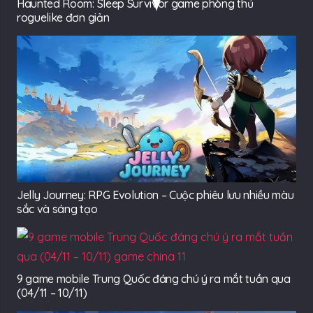
Haunted Room: Sleep Survivor game phòng thủ
roguelike đơn giản
Jelly Journey: RPG Evolution – Cuộc phiêu lưu nhiều màu
sắc và sáng tạo
9 game mobile Trung Quốc đáng chú ý ra mắt tuần qua
(04/11 – 10/11)