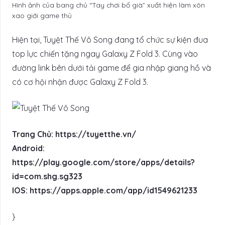
Hình ảnh của bang chủ “Tay chơi bố già” xuất hiện làm xôn
xao giới game thủ
Hiện tại, Tuyệt Thế Vô Song đang tổ chức sự kiện đua
top lực chiến tặng ngay Galaxy Z Fold 3. Cùng vào
đường link bên dưới tải game để gia nhập giang hồ và
có cơ hội nhận được Galaxy Z Fold 3.
Trang Chủ: https://tuyetthe.vn/
Android:
https://play.google.com/store/apps/details?
id=com.shg.sg323
IOS: https://apps.apple.com/app/id1549621233
}