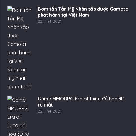
Bom tấn Tần Mỹ Nhân sắp được Gamota
phát hành tại Việt Nam
22 Th4 2021
Game MMORPG Era of Luna đồ họa 3D
ra mắt
22 Th4 2021