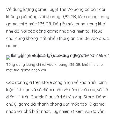
Về dung lượng game, Tuyệt Thế Vô Song có bản cài
không quá nặng, với khoảng 0,92 GB, tổng dung lượng
game chỉ ở mức 1,35 GB. Đây là mức dung lượng khá
nhẹ đối với các dòng game nhập vai hiện tại. Người
chơi cũng không mất nhiều thời gian chờ để vào được
game.
Tổng dung lượng chỉ rơi vào khoảng 1.35 GB, khá nhẹ cho
một tựa game nhập vai
Các đánh giá trên store cũng nhận về khá nhiều bình
luận tích cực và số điểm nhận về cũng khá cao, với số
điểm 4.1 trên Google Play và 4.6 trên App Store. Đáng
chú ý, game đã nhanh chóng đạt mốc top 10 game
nhập vai phổ biến nhất. Tuy nhiên, đi kèm với đó vẫn