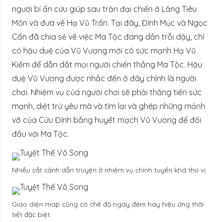
người bí ẩn cứu giúp sau trận đại chiến ở Lăng Tiêu
Môn và đưa về Hạ Vũ Trấn. Tại đây, Đỉnh Mục và Ngọc
Cẩn đã chia sẻ về việc Ma Tộc đang dần trỗi dậy, chỉ
có hậu duệ của Vũ Vương mới có sức mạnh Hạ Vũ
Kiếm để dẫn dắt mọi người chiến thắng Ma Tộc. Hậu
duệ Vũ Vương được nhắc đến ở đây chính là người
chơi. Nhiệm vụ của người chơi sẽ phải thăng tiến sức
mạnh, diệt trừ yêu mà và tìm lại và ghép những mảnh
vỡ của Cửu Đỉnh bằng huyết mạch Vũ Vương để đối
đầu với Ma Tộc.
Nhiều cắt cảnh dẫn truyện ở nhiệm vụ chính tuyến khá thú vị
Giao diện map cũng có chế độ ngày đêm hay hiệu ứng thời
tiết đặc biệt