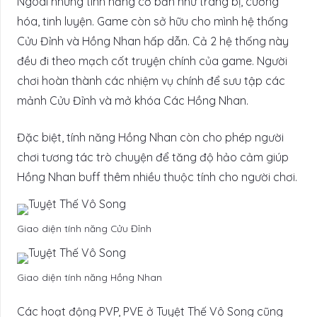
Ngoài những tính năng cơ bản như trang bị, cường
hóa, tinh luyện. Game còn sở hữu cho mình hệ thống
Cửu Đỉnh và Hồng Nhan hấp dẫn. Cả 2 hệ thống này
đều đi theo mạch cốt truyện chính của game. Người
chơi hoàn thành các nhiệm vụ chính để sưu tập các
mảnh Cửu Đỉnh và mở khóa Các Hồng Nhan.
Đặc biệt, tính năng Hồng Nhan còn cho phép người
chơi tương tác trò chuyện để tăng độ hảo cảm giúp
Hồng Nhan buff thêm nhiều thuộc tính cho người chơi.
Giao diện tính năng Cửu Đỉnh
Giao diện tính năng Hồng Nhan
Các hoạt động PVP, PVE ở Tuyệt Thế Vô Song cũng