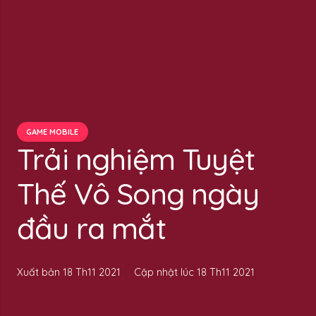
GAME MOBILE
Trải nghiệm Tuyệt
Thế Vô Song ngày
đầu ra mắt
Xuất bản
18 Th11 2021
Cập nhật lúc
18 Th11 2021