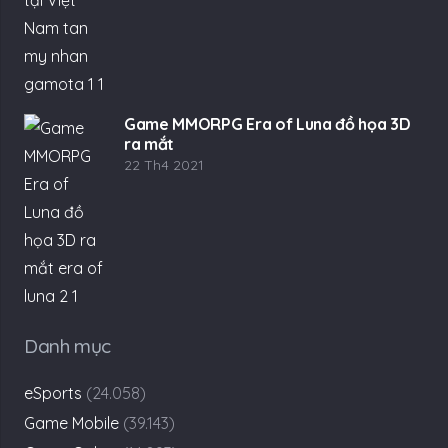
Game MMORPG Era of Luna đồ họa 3D
ra mắt
22 Th4 2021
Danh mục
eSports
(24.058)
Game Mobile
(39.143)