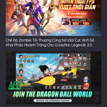
Chế Độ Zombie Tối Thượng Cùng Nữ Idol Cực Xinh Sẽ
Khai Pháo Hoành Tráng Cho Crossfire: Legends 2.0