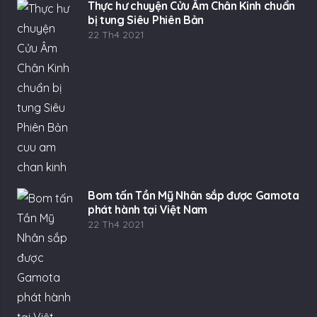
Thực hư chuyện Cửu Âm Chân Kinh chuẩn
bị tung Siêu Phiên Bản
22 Th4 2021
Bom tấn Tần Mỹ Nhân sắp được Gamota
phát hành tại Việt Nam
22 Th4 2021