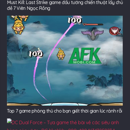
Must Kill: Last Strike game đấu tướng chiến thuật lấy chủ
đề 7 Viên Ngọc Rồng
Top 7 game phòng thủ cho bạn giết thời gian lúc rảnh rỗi