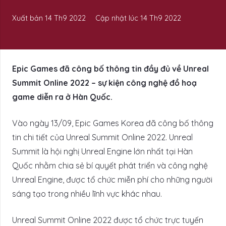
Xuất bản
14 Th9 2022
Cập nhật lúc
14 Th9 2022
Epic Games đã công bố thông tin đầy đủ về Unreal
Summit Online 2022 – sự kiện công nghệ đồ hoạ
game diễn ra ở Hàn Quốc.
Vào ngày 13/09, Epic Games Korea đã công bố thông
tin chi tiết của Unreal Summit Online 2022. Unreal
Summit là hội nghị Unreal Engine lớn nhất tại Hàn
Quốc nhằm chia sẻ bí quyết phát triển và công nghệ
Unreal Engine, được tổ chức miễn phí cho những người
sáng tạo trong nhiều lĩnh vực khác nhau.
Unreal Summit Online 2022 được tổ chức trực tuyến