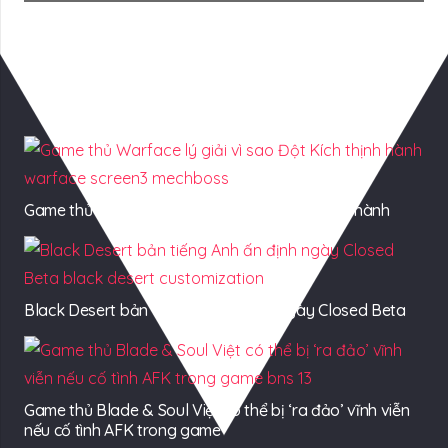
Có Thể Bạn Quan tâm
Game thủ Warface lý giải vì sao Đột Kích thịnh hành
Black Desert bản tiếng Anh ấn định ngày Closed Beta
Game thủ Blade & Soul Việt có thể bị ‘ra đảo’ vĩnh viễn
nếu cố tình AFK trong game