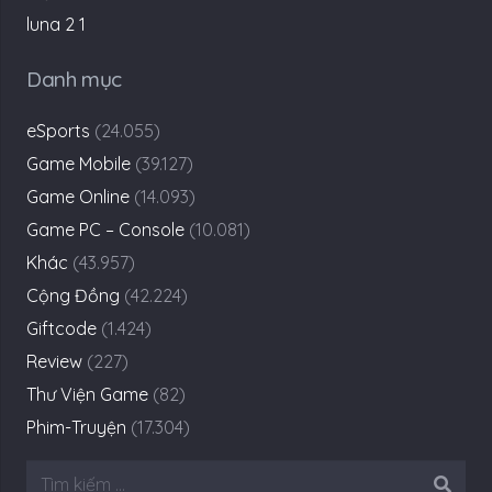
Danh mục
eSports
(24.055)
Game Mobile
(39.127)
Game Online
(14.093)
Game PC – Console
(10.081)
Khác
(43.957)
Cộng Đồng
(42.224)
Giftcode
(1.424)
Review
(227)
Thư Viện Game
(82)
Phim-Truyện
(17.304)
Tìm