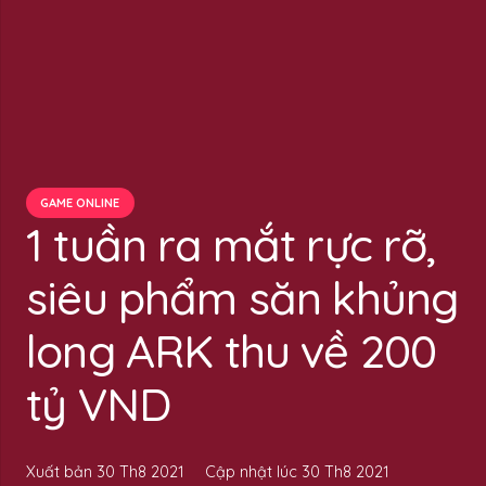
GAME ONLINE
1 tuần ra mắt rực rỡ,
siêu phẩm săn khủng
long ARK thu về 200
tỷ VND
Xuất bản
30 Th8 2021
Cập nhật lúc
30 Th8 2021