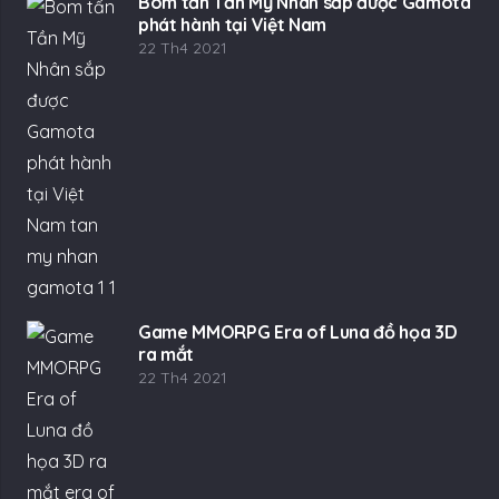
Bom tấn Tần Mỹ Nhân sắp được Gamota
phát hành tại Việt Nam
22 Th4 2021
Game MMORPG Era of Luna đồ họa 3D
ra mắt
22 Th4 2021