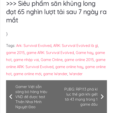
>>> Siêu phẩm săn khủng long
đạt 65 nghìn lượt tải sau 7 ngày ra
mắt
}
Tags:
Ark: Survival Evolved
,
ARK: Survival Evolved là gì
,
game 2015
,
game ARK: Survival Evolved
,
Game hay
,
game
hot
,
game nhập vai
,
Game Online
,
game online 2015
,
game
online ARK: Survival Evolved
,
game online hay
,
game online
hot
,
game online mới
,
game Wander
,
Wander
Gamer Việt sẵn
PUBG: RIP113 phá kỉ
sàng bỏ hàng triệu
lục thế giới khi giết
VND để được test
tới 43 mạng trong 1
Thiên Nhai Minh
game đấu
Nguyệt Đao