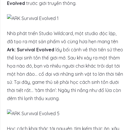
Evolved
trước giới truyền thông.
Nhà phát triển Studio Wildcard, một studio độc lập,
đã tạo ra một sản phẩm vô cùng hứa hẹn mang tên
Ark: Survival Evolved
lấy bối cảnh về thời tiền sử theo
thể loại sinh tồn thế giới mở. Sau khi xảy ra một thảm
họa nào đó, bạn và nhiều người chơi khác trôi dạt tới
một hòn đảo… cổ đại với những sinh vật to lớn thời tiền
sử. Tại đây, game thủ sẽ phải học cách sinh tồn dưới
thời tiết rất… ‘tâm thần’: Ngày thì nắng như đổ lửa còn
đêm thì lạnh thấu xương.
Học cách khai thác tài nguyên, tìm kiếm thức ăn, xây