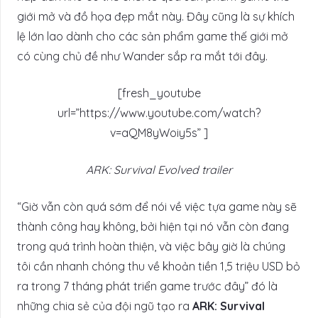
giới mở và đồ họa đẹp mắt này. Đây cũng là sự khích
lệ lớn lao dành cho các sản phẩm game thế giới mở
có cùng chủ đề như Wander sắp ra mắt tới đây.
[fresh_youtube
url=”https://www.youtube.com/watch?
v=aQM8yWoiy5s” ]
ARK: Survival Evolved trailer
“Giờ vẫn còn quá sớm để nói về việc tựa game này sẽ
thành công hay không, bởi hiện tại nó vẫn còn đang
trong quá trình hoàn thiện, và việc bây giờ là chúng
tôi cần nhanh chóng thu về khoản tiền 1,5 triệu USD bỏ
ra trong 7 tháng phát triển game trước đây” đó là
những chia sẻ của đội ngũ tạo ra
ARK: Survival