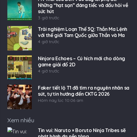
Những “hạt sạn” đáng tiếc và dấu hỏi về
sức hút
3 giờ trước
Trải nghiệm Loạn Thế 3Q: Thần Ma Lệnh
với thế giới Tam Quốc giữa Thần và Ma
4 giờ trước
Ninjora Echoes – Cú hích mới cho dòng
game giải đố 2D
4 giờ trước
Faker tiết lộ T1 đã tìm ra nguyên nhân sa
sút, tự tin hướng đến CKTG 2026
Hôm nay lúc 10:06 am
Xem nhiều
Tin vui: Naruto × Boruto Ninja Tribes sẽ
phát hành đa nền tảng