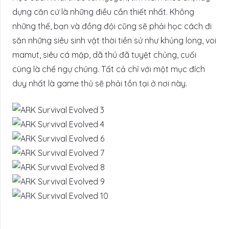
dựng căn cứ là những điều cần thiết nhất. Không
những thế, bạn và đồng đội cũng sẽ phải học cách đi
săn những siêu sinh vật thời tiền sử như khủng long, voi
mamut, siêu cá mập, dã thú đã tuyệt chủng, cuối
cùng là chế ngự chúng. Tất cả chỉ với một mục đích
duy nhất là game thủ sẽ phải tồn tại ở nơi này.