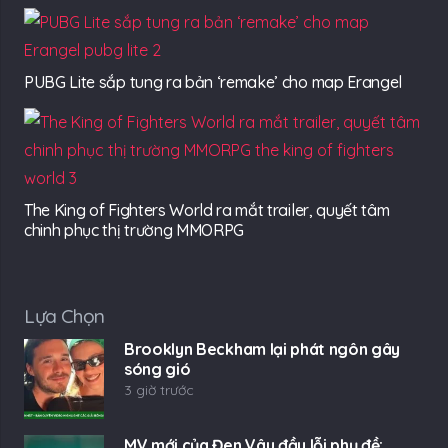
PUBG Lite sắp tung ra bản ‘remake’ cho map Erangel
The King of Fighters World ra mắt trailer, quyết tâm
chinh phục thị trường MMORPG
Lựa Chọn
Brooklyn Beckham lại phát ngôn gây
sóng gió
3 giờ trước
MV mới của Đen Vâu đầy lỗi phụ đề: