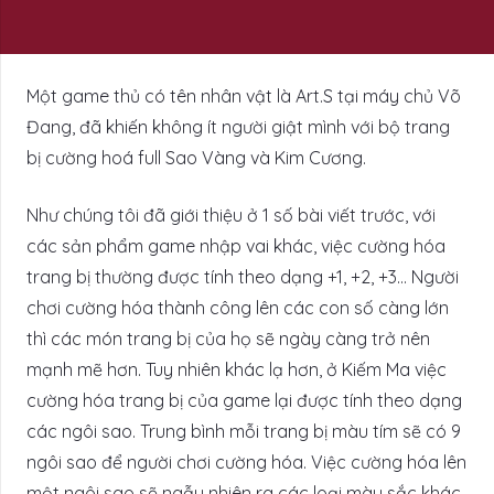
Một game thủ có tên nhân vật là Art.S tại máy chủ Võ
Đang, đã khiến không ít người giật mình với bộ trang
bị cường hoá full Sao Vàng và Kim Cương.
Như chúng tôi đã giới thiệu ở 1 số bài viết trước, với
các sản phẩm game nhập vai khác, việc cường hóa
trang bị thường được tính theo dạng +1, +2, +3… Người
chơi cường hóa thành công lên các con số càng lớn
thì các món trang bị của họ sẽ ngày càng trở nên
mạnh mẽ hơn. Tuy nhiên khác lạ hơn, ở Kiếm Ma việc
cường hóa trang bị của game lại được tính theo dạng
các ngôi sao. Trung bình mỗi trang bị màu tím sẽ có 9
ngôi sao để người chơi cường hóa. Việc cường hóa lên
một ngôi sao sẽ ngẫu nhiên ra các loại màu sắc khác