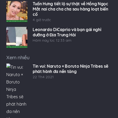
Tuấn Hưng tiết lộ sự thật về Hồng Ngọc
Mắt nai cha cha cha sau hàng loạt biến
cố
4 giờ trước
Leonardo DiCaprio và bạn gái nghỉ
dưỡng ở Địa Trung Hải
Hôm nay lúc 12:33 am
Xem nhiều
Tin vui: Naruto × Boruto Ninja Tribes sẽ
phát hành đa nền tảng
22 Th4 2021