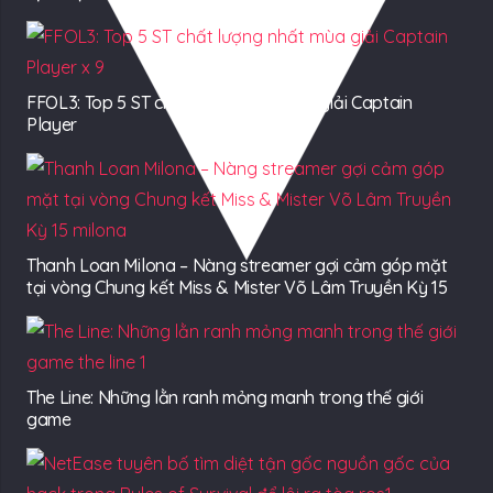
FFOL3: Top 5 ST chất lượng nhất mùa giải Captain
Player
Thanh Loan Milona – Nàng streamer gợi cảm góp mặt
tại vòng Chung kết Miss & Mister Võ Lâm Truyền Kỳ 15
The Line: Những lằn ranh mỏng manh trong thế giới
game