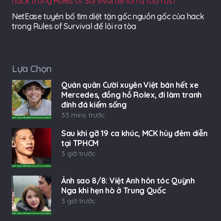
NetEase tuyên bố tìm diệt tận gốc nguồn gốc của hack
trong Rules of Survival để lôi ra tòa
Lựa Chọn
Quán quân Cười xuyên Việt bán hết xe
Mercedes, đồng hồ Rolex, đi làm tranh
đính đá kiếm sống
33 mins trước
Sau khi gỡ 19 ca khúc, MCK hủy đêm diễn
tại TPHCM
3 giờ trước
Ảnh sao 8/8: Việt Anh hôn tóc Quỳnh
Nga khi hẹn hò ở Trung Quốc
3 giờ trước