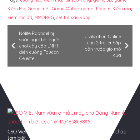
Tags:
cường hoá kiếm ma
,
full sao vàng
,
game 3D
,
game
Kiếm Ma
,
Game mới
,
Game Online
,
game tháng 6
,
Kiếm ma
,
kiếm ma 3d
,
MMORPG
,
set full sao vàng
Nolife Raphael bị
Civilization Online
soán ngôi bởi người
tung 2 trailer hấp
chơi cày cấp LMHT
dẫn trước giờ mở
điên cuồng Toucan
cửa
Celeste
Có Thể Bạn Quan tâm
CSO Việt Nam vừa ra mắt, máy chủ Đông Nam Á chào
tạm biệt