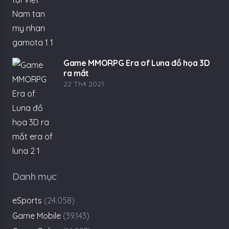
Game MMORPG Era of Luna đồ họa 3D
ra mắt
22 Th4 2021
Danh mục
eSports
(24.058)
Game Mobile
(39.143)