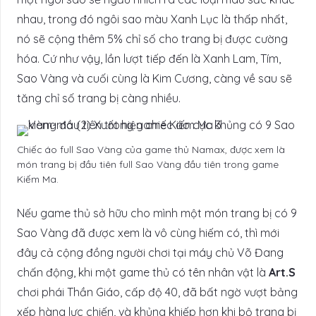
nhau, trong đó ngôi sao màu Xanh Lục là thấp nhất,
nó sẽ cộng thêm 5% chỉ số cho trang bị được cường
hóa. Cứ như vậy, lần lượt tiếp đến là Xanh Lam, Tím,
Sao Vàng và cuối cùng là Kim Cương, càng về sau sẽ
tăng chỉ số trang bị càng nhiều.
Chiếc áo full Sao Vàng của game thủ Namax, được xem là
món trang bị đầu tiên full Sao Vàng đầu tiên trong game
Kiếm Ma.
Nếu game thủ sở hữu cho mình một món trang bị có 9
Sao Vàng đã được xem là vô cùng hiếm có, thì mới
đây cả cộng đồng người chơi tại máy chủ Võ Đang
chấn động, khi một game thủ có tên nhân vật là
Art.S
chơi phái Thần Giáo, cấp độ 40, đã bất ngờ vượt bảng
xếp hàng lực chiến, và khủng khiếp hơn khi bộ trang bị