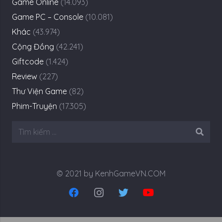
Game Online
(14.093)
Game PC – Console
(10.081)
Khác
(43.974)
Cộng Đồng
(42.241)
Giftcode
(1.424)
Review
(227)
Thư Viện Game
(82)
Phim-Truyện
(17.305)
Tìm
kiếm
cho:
© 2021 by KenhGameVN.COM