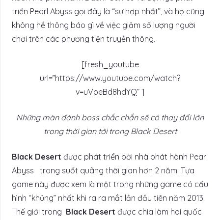
triển Pearl Abyss gọi đây là “sự hợp nhất”, và họ cũng
không hề thông báo gì về việc giảm số lượng người
chơi trên các phương tiện truyền thông.
[fresh_youtube
url=”https://www.youtube.com/watch?
v=uVpeBd8hdYQ” ]
Những màn đánh boss chắc chắn sẽ có thay đổi lớn
trong thời gian tới trong Black Desert
Black Desert
được phát triển bởi nhà phát hành Pearl
Abyss trong suốt quãng thời gian hơn 2 năm. Tựa
game này được xem là một trong những game có cấu
hình “khủng” nhất khi ra ra mắt lần đầu tiên năm 2013.
Thế giới trong
Black Desert
được chia làm hai quốc