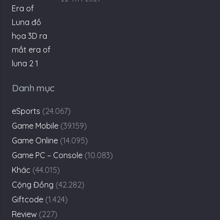
Danh mục
eSports
(24.067)
Game Mobile
(39.159)
Game Online
(14.095)
Game PC – Console
(10.083)
Khác
(44.015)
Cộng Đồng
(42.282)
Giftcode
(1.424)
Review
(227)