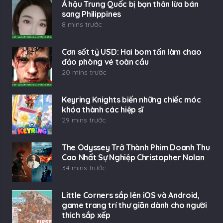
Á hậu Trung Quốc bị bạn thân lừa bán
sang Philippines
8 mins trước
Cơn sốt tỷ USD: Hai bom tấn làm chao
đảo phòng vé toàn cầu
20 mins trước
Keyring Knights biến những chiếc móc
khóa thành các hiệp sĩ
29 mins trước
The Odyssey Trở Thành Phim Doanh Thu
Cao Nhất Sự Nghiệp Christopher Nolan
34 mins trước
Little Corners sắp lên iOS và Android,
game trang trí thư giãn dành cho người
thích sắp xếp