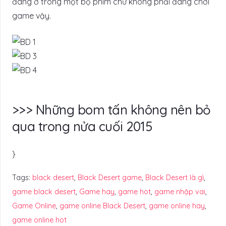
đang ở trong một bộ phim chứ không phải đang chơi
game vậy.
>>> Những bom tấn không nên bỏ
qua trong nửa cuối 2015
}
Tags:
black desert
,
Black Desert game
,
Black Desert là gì
,
game black desert
,
Game hay
,
game hot
,
game nhập vai
,
Game Online
,
game online Black Desert
,
game online hay
,
game online hot