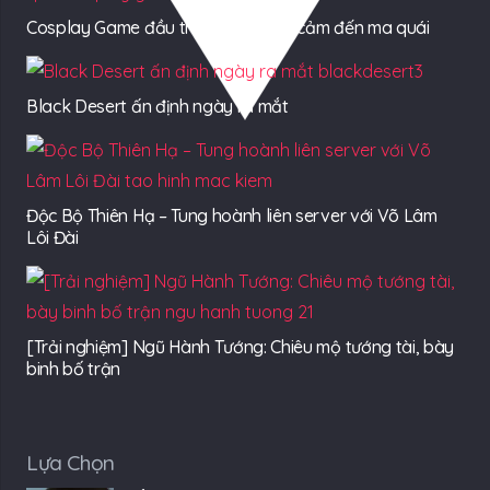
Cosplay Game đầu tháng 9: Từ gợi cảm đến ma quái
Black Desert ấn định ngày ra mắt
Độc Bộ Thiên Hạ – Tung hoành liên server với Võ Lâm
Lôi Đài
[Trải nghiệm] Ngũ Hành Tướng: Chiêu mộ tướng tài, bày
binh bố trận
Lựa Chọn