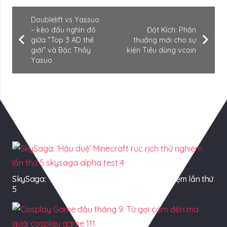
Doublelift vs Yassuo
– kèo đấu nghìn đô
Đột Kích: Phần
giữa “Top 3 AD thế
thưởng mới cho sự
giới” và Bậc Thầy
kiện Tiêu dùng vcoin
Yasuo
Có Thể Bạn Quan tâm
SkySaga: ‘Hậu duệ’ Minecraft rục rịch thử nghiệm lần thứ
5