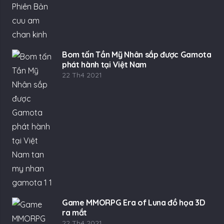
Bom tấn Tần Mỹ Nhân sắp được Gamota
phát hành tại Việt Nam
22 Th4 2021
Game MMORPG Era of Luna đồ họa 3D
ra mắt
22 Th4 2021