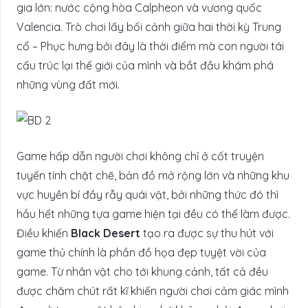
gia lớn: nước cộng hòa Calpheon và vương quốc
Valencia. Trò chơi lấy bối cảnh giữa hai thời kỳ Trung
cổ – Phục hưng bởi đây là thời điểm mà con người tái
cấu trúc lại thế giới của mình và bắt đầu khám phá
những vùng đất mới.
Game hấp dẫn người chơi không chỉ ở cốt truyện
tuyến tính chặt chẽ, bản đồ mở rộng lớn và những khu
vực huyền bí đầy rẫy quái vật, bởi những thức đó thì
hầu hết những tựa game hiện tại đều có thể làm được.
Điều khiến
Black Desert
tạo ra được sự thu hút với
game thủ chính là phần đồ họa đẹp tuyệt vời của
game. Từ nhân vật cho tới khung cảnh, tất cả đều
được chăm chút rất kĩ khiến người chơi cảm giác mình