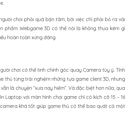
e.
người chơi phải quá bận tâm, bởi việc chỉ phải bỏ ra vài
ản phẩm Webgame 3D có thể nói là không thua kém gì
điều hoàn toàn xứng đáng.
ời chơi có thể tinh chỉnh góc quay Camera tùy ý. Tính
e thủ từng trải nghiệm những tựa game client 3D, nhưng
vẫn là chuyện “xưa nay hiếm”. Và đặc biệt hơn nữa, qua
ến Laptop với màn hình chơi game chỉ có kích cỡ 15 – 16
 camera khá tốt giúp game thủ có thể bao quát cả một