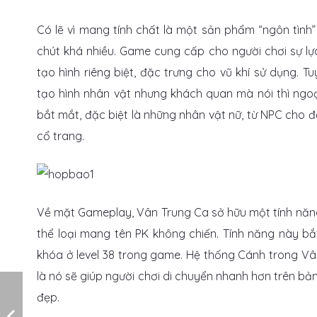
Có lẽ vì mang tính chất là một sản phẩm “ngôn tìn
chút khá nhiều. Game cung cấp cho người chơi sự l
tạo hình riêng biệt, đặc trưng cho vũ khí sử dụng.
tạo hình nhân vật nhưng khách quan mà nói thì ngo
bắt mắt, đặc biệt là những nhân vật nữ, từ NPC cho 
cổ trang.
Về mặt Gameplay, Vân Trung Ca sở hữu một tính năng
thể loại mang tên PK không chiến. Tính năng này b
khóa ở level 38 trong game. Hệ thống Cánh trong Vâ
là nó sẽ giúp người chơi di chuyển nhanh hơn trên bản
đẹp.