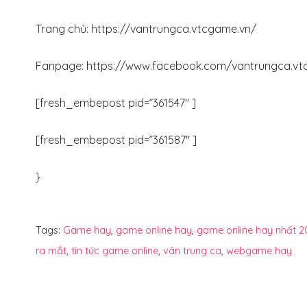
Trang chủ: https://vantrungca.vtcgame.vn/
Fanpage: https://www.facebook.com/vantrungca.v
[fresh_embepost pid=”361547″ ]
[fresh_embepost pid=”361587″ ]
}
Tags:
Game hay
,
game online hay
,
game online hay nhất 2
ra mắt
,
tin tức game online
,
vân trung ca
,
webgame hay