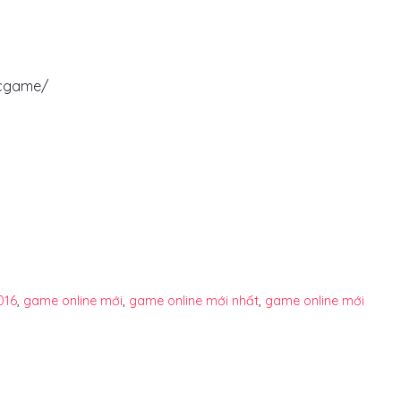
tcgame/
016
,
game online mới
,
game online mới nhất
,
game online mới