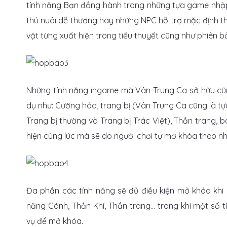
tính năng Bạn đồng hành trong những tựa game nhập v
thú nuôi dễ thương hay những NPC hỗ trợ mặc định t
vật từng xuất hiện trong tiểu thuyết cũng như phiên b
Những tính năng ingame mà Vân Trung Ca sở hữu c
dụ như: Cường hóa, trang bị (Vân Trung Ca cũng là tự
Trang bị thường và Trang bị Trác Việt), Thần trang,
hiện cùng lúc mà sẽ do người chơi tự mở khóa theo n
Đa phần các tính năng sẽ đủ điều kiện mở khóa khi 
năng Cánh, Thần Khí, Thần trang… trong khi một số t
vụ để mở khóa.