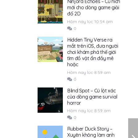
Ninjora Echoes – Cú hích
mới cho dòng game giải
đố 2D
Hôm nay lúc 10:54 am
0
Hidden Tiny Verse ra
mắt trên iOS, đưa người
chơi khám phá thế giới
tìm đồ vật ẩn đầy mê
hoặc
Hôm nay lúc 8:59 am
0
Blind Spot – Cú lột xác
của dòng game survial
horror
Hôm nay lúc 8:59 am
0
Rubber Duck Story –
Xuyên không làm anh