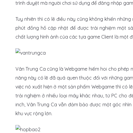
trình duyệt mà người chơi sử dụng để đăng nhập gam
Tuy nhiên thì có lẽ điều này cũng không khiến những 
phút đồng hồ cập nhật để được trải nghiệm một s
chất lượng hình ảnh của các tựa game Client là một 
Vân Trung Ca cũng là Webgame hiếm hoi cho phép ngư
năng này có lẽ đã quá quen thuộc đối với những gam
việc nó xuất hiện ở một sản phẩm Webgame thì có lẽ 
trải nghiệm ở nhiều loại máy khác nhau, từ PC cho đ
inch, Vân Trung Ca vẫn đảm bảo được một góc nhìn
khu vực rộng lớn.