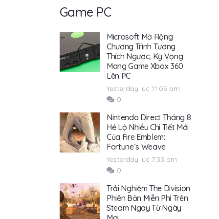
Game PC
Microsoft Mở Rộng
Chương Trình Tương
Thích Ngược, Kỳ Vọng
Mang Game Xbox 360
Lên PC
Yesterday lúc 11:05 am
0
Nintendo Direct Tháng 8
Hé Lộ Nhiều Chi Tiết Mới
Của Fire Emblem:
Fortune’s Weave
Yesterday lúc 7:33 am
0
Trải Nghiệm The Division
Phiên Bản Miễn Phí Trên
Steam Ngay Từ Ngày
Mai