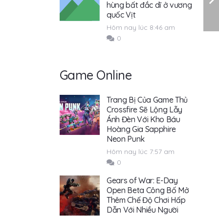
hùng bất đắc dĩ ở vương
quốc Vịt
Hôm nay lúc 8:46 am
0
Game Online
Trang Bị Của Game Thủ
Crossfire Sẽ Lộng Lẫy
Ánh Đèn Với Kho Báu
Hoàng Gia Sapphire
Neon Punk
Hôm nay lúc 7:57 am
0
Gears of War: E-Day
Open Beta Công Bố Mở
Thêm Chế Độ Chơi Hấp
Dẫn Với Nhiều Người