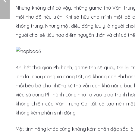
Nhưng không chỉ có vậy, những game thủ Vân Trung
mới như đã nêu trên. Khi sở hữu cho mình một bộ c
không trung. Nhưng một điều đáng lưu ý là người chơi 
người chơi sẽ tiêu hao điểm nguyên thần và chỉ có thể 
Khi hết thời gian Phi hành, game thủ sẽ quay trở lại 
làm là…chạy càng xa càng tốt, bởi không còn Phi hành
mồi béo bở cho những kẻ thù vẫn còn khả năng bay lư
việc sử dụng Phi hành cũng như ra vào giao tranh hợ
không chiến của Vân Trung Ca, tất cả tạo nên một
không kém phần sinh động.
Một tính năng khác cũng không kém phần đặc sắc là h