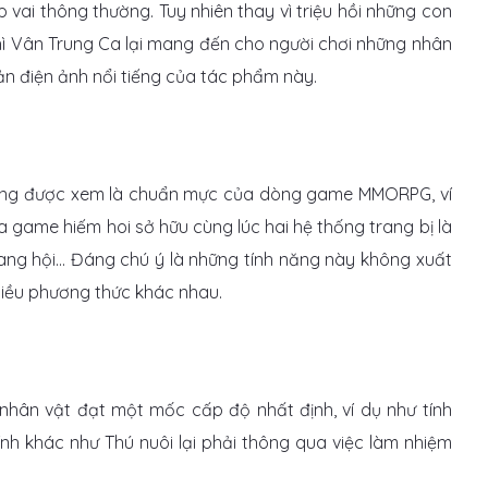
ai thông thường. Tuy nhiên thay vì triệu hồi những con
hì Vân Trung Ca lại mang đến cho người chơi những nhân
ản điện ảnh nổi tiếng của tác phẩm này.
ũng được xem là chuẩn mực của dòng game MMORPG, ví
a game hiếm hoi sở hữu cùng lúc hai hệ thống trang bị là
 bang hội… Đáng chú ý là những tính năng này không xuất
hiều phương thức khác nhau.
nhân vật đạt một mốc cấp độ nhất định, ví dụ như tính
ính khác như Thú nuôi lại phải thông qua việc làm nhiệm