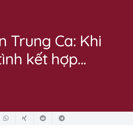
n Trung Ca: Khi
nh kết hợp…