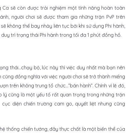
 Ca sẽ còn được trải nghiệm một tính năng hoàn toàn
ánh, người chơi sẽ được tham gia những trận PvP trên
sẽ không thể bay nhảy liên tục bởi khi sử dụng Phi hành,
duy trì trạng thái Phi hành trong tối đa 1 phút đồng hồ.
trạng thái…chạy bộ, lúc này thì việc duy nhất mà bạn nên
 cũng đồng nghĩa với việc người chơi sẽ trở thành miếng
ợn trên không trung tổ chức…”bán hành”. Chính vì lẽ đó,
p lý cũng là một yếu tố rất quan trọng trong những trận
 cục diện chiến trường cam go, quyết liệt nhưng cũng
ệ thống chiến tướng, đây thực chất là một biến thể của