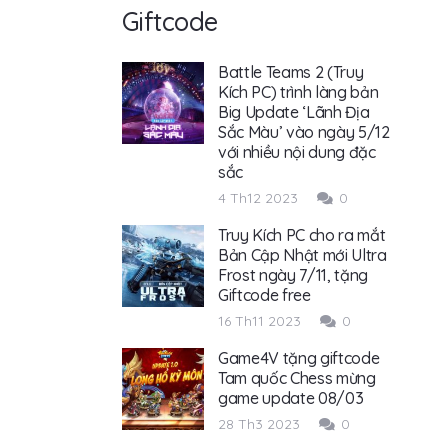
Giftcode
Battle Teams 2 (Truy
Kích PC) trình làng bản
Big Update ‘Lãnh Địa
Sắc Màu’ vào ngày 5/12
với nhiều nội dung đặc
sắc
4 Th12 2023
0
Truy Kích PC cho ra mắt
Bản Cập Nhật mới Ultra
Frost ngày 7/11, tặng
Giftcode free
16 Th11 2023
0
Game4V tặng giftcode
Tam quốc Chess mừng
game update 08/03
28 Th3 2023
0