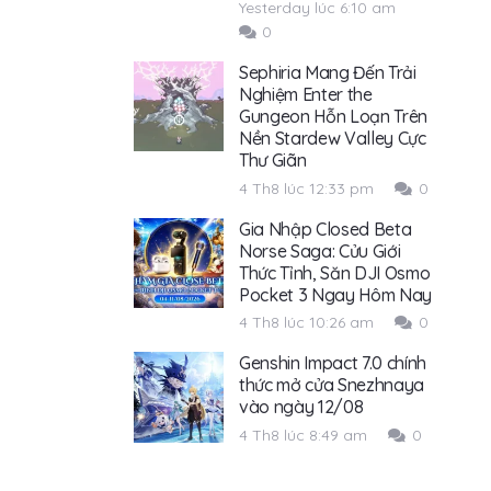
Yesterday lúc 6:10 am
0
Sephiria Mang Đến Trải
Nghiệm Enter the
Gungeon Hỗn Loạn Trên
Nền Stardew Valley Cực
Thư Giãn
4 Th8 lúc 12:33 pm
0
Gia Nhập Closed Beta
Norse Saga: Cửu Giới
Thức Tỉnh, Săn DJI Osmo
Pocket 3 Ngay Hôm Nay
4 Th8 lúc 10:26 am
0
Genshin Impact 7.0 chính
thức mở cửa Snezhnaya
vào ngày 12/08
4 Th8 lúc 8:49 am
0