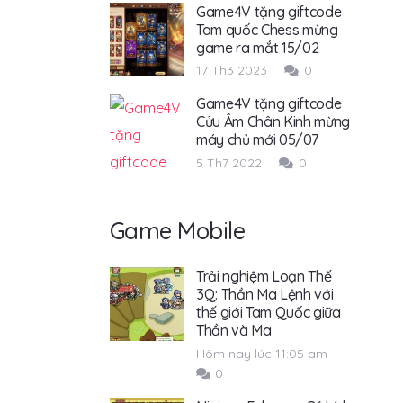
Game4V tặng giftcode
Tam quốc Chess mừng
game ra mắt 15/02
17 Th3 2023
0
Game4V tặng giftcode
Cửu Âm Chân Kinh mừng
máy chủ mới 05/07
5 Th7 2022
0
Game Mobile
Trải nghiệm Loạn Thế
3Q: Thần Ma Lệnh với
thế giới Tam Quốc giữa
Thần và Ma
Hôm nay lúc 11:05 am
0