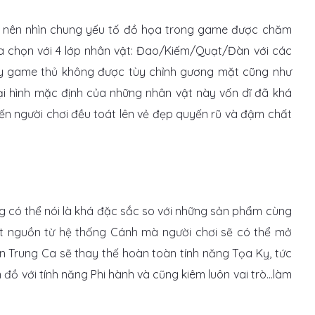
h” nên nhìn chung yếu tố đồ họa trong game được chăm
ựa chọn với 4 lớp nhân vật: Đao/Kiếm/Quạt/Đàn với các
 Tuy game thủ không được tùy chỉnh gương mặt cũng như
ại hình mặc định của những nhân vật này vốn dĩ đã khá
đến người chơi đều toát lên vẻ đẹp quyến rũ và đậm chất
 có thể nói là khá đặc sắc so với những sản phẩm cùng
ắt nguồn từ hệ thống Cánh mà người chơi sẽ có thể mở
n Trung Ca sẽ thay thế hoàn toàn tính năng Tọa Kỵ, tức
 đồ với tính năng Phi hành và cũng kiêm luôn vai trò…làm