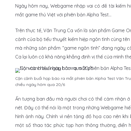
Ngày hôm nay, Webgame nhập vai có đề tài kiếm hiệ
mắt game thủ Việt với phiên bản Alpha Test…
Trên thực tế, Vân Trung Ca vốn là sản phẩm Game Onl
cảnh của bộ tiểu thuyết kiếm hiệp ngôn tình cùng tên 
mà những sản phẩm “game ngôn tình” đang ngày càng
Ca lại luôn có khả năng khẳng định vị thế của mình the
Cận cảnh buổi họp báo ra mắt phiên bản Alpha Test Vân Tru
chiều ngày hôm qua 20/6
Ấn tượng ban đầu mà người chơi có thể cảm nhận ở 
nét. Đây có thể nói là một trong những Webgame hiế
hình ảnh này. Chính vì nền tảng đồ họa cao nên khi
một số thao tác phức tạp hơn thông thường, điển h