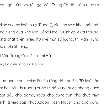
p ngôn tình với tên gọi Vân Trung Ca đã chính thức ra
ine cực ăn khách tại Trung Quốc nhờ việc khai thác bối
nổi tiếng của Nhà văn Đồng Hoa. Tuy nhiên, giữa thời đại
 phát triển nhiều hơn về mặt số lượng, thì Vân Trung
o một rất riêng.
ng Ca diễn ra tại Hà Nội vào
tựa game này chính là nền tảng đồ họa Full 3D khá sắc
m hoi trên thị trường quốc tế đáp ứng được phong cách
 bắt đầu chơi game, người chơi cũng cần phải thực hiện
ình là việc cập nhật Adobe Flash Player cho các dạng