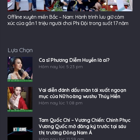
Offline xuyên miền Bắc – Nam: Hành trình lưu giữ cảm
xúc của gần 1 triệu người chơi Phi Đội trong suốt 17 năm
Lựa Chọn
Ca sĩ Phương Diễm Huyền là ai?
Hôm nay lúc 5:23 pm
Vai diễn đánh dấu màn tái xuất ngoạn
mục của Nữ hoàng wushu Thúy Hiền
Hôm nay lúc 1:08 pm
Tam Quốc Chí – Vương Chiến: Chinh Phục
Vương Quốc mở đăng ký trước tại sáu
thị trường Đông Nam Á
Hôm nay lúc 11:59 am