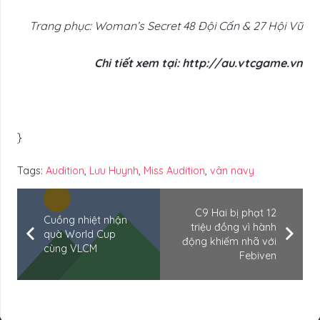
Trang phục: Woman’s Secret 48 Đội Cấn & 27 Hội Vũ
Chi tiết xem tại: http://au.vtcgame.vn
}
Tags:
Audition
,
Lưu Huynh
,
Miss Audition
,
vân navy
C9 Hai bị phạt 12
Cuồng nhiệt nhận
triệu đồng vì hành
quà World Cup
động khiếm nhã với
cùng VLCM
Febiven