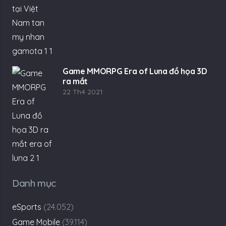
Game MMORPG Era of Luna đồ họa 3D
ra mắt
22 Th4 2021
Danh mục
eSports
(24.052)
Game Mobile
(39.114)