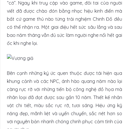
“cờ”. Ngay khi truy cập vào game, đôi tai của người
viết đã được chào đón bằng nhạc hiệu kinh điển mà
bất cứ game thủ nào từng trải nghiệm Chinh Đồ đều
có thể nhận ra. Một giai điệu hết sức sâu lắng và sau
bao năm tháng vẫn đủ sức làm người nghe nổi hết gai
ốc khi nghe lại.
Bên cạnh những ký ức quen thuộc được tái hiện qua
khung cảnh và các NPC, ánh hào quang năm nào lại
càng rực rỡ với những tiến bộ công nghệ đồ họa mà
nhân loại đã đạt được sau gần 10 năm. Thiết kế nhân
vật chi tiết, màu sắc rực rỡ, tươi sáng. Hiệu ứng kỹ
năng đẹp, mãnh liệt và uyển chuyển, sắc nét hơn so
với nguyên bản nhanh chóng chinh phục cảm tình của