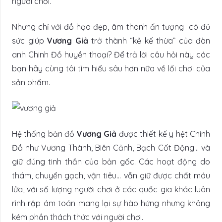
người chơi.
Nhưng chỉ với đồ họa đẹp, âm thanh ấn tượng có đủ
sức giúp
Vương Giả
trở thành “kẻ kế thừa” của đàn
anh Chinh Đồ huyền thoại? Để trả lời câu hỏi này các
bạn hãy cùng tôi tìm hiểu sâu hơn nữa về lối chơi của
sản phẩm.
Hệ thống bản đồ
Vương Giả
được thiết kế y hệt Chinh
Đồ như Vương Thành, Biên Cảnh, Bạch Cốt Động… và
giữ đúng tinh thần của bản gốc. Các hoạt động do
thám, chuyển gạch, vận tiêu… vẫn giữ được chất máu
lửa, với số lượng người chơi ở các quốc gia khác luôn
rình rập ám toán mang lại sự hào hứng nhưng không
kém phần thách thức với người chơi.