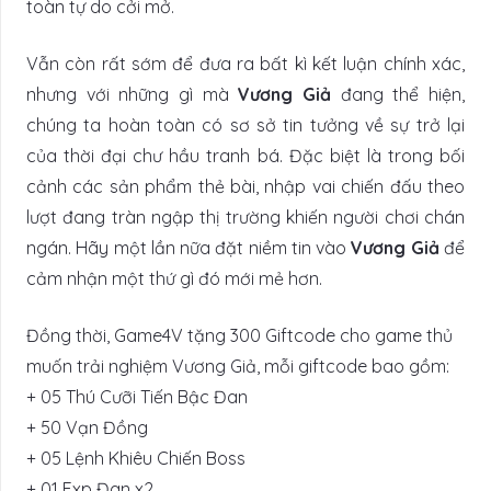
toàn tự do cởi mở.
Vẫn còn rất sớm để đưa ra bất kì kết luận chính xác,
nhưng với những gì mà
Vương Giả
đang thể hiện,
chúng ta hoàn toàn có sơ sở tin tưởng về sự trở lại
của thời đại chư hầu tranh bá. Đặc biệt là trong bối
cảnh các sản phẩm thẻ bài, nhập vai chiến đấu theo
lượt đang tràn ngập thị trường khiến người chơi chán
ngán. Hãy một lần nữa đặt niềm tin vào
Vương Giả
để
cảm nhận một thứ gì đó mới mẻ hơn.
Đồng thời, Game4V tặng 300 Giftcode cho game thủ
muốn trải nghiệm Vương Giả, mỗi giftcode bao gồm:
+ 05 Thú Cưỡi Tiến Bậc Đan
+ 50 Vạn Đồng
+ 05 Lệnh Khiêu Chiến Boss
+ 01 Exp Đan x2