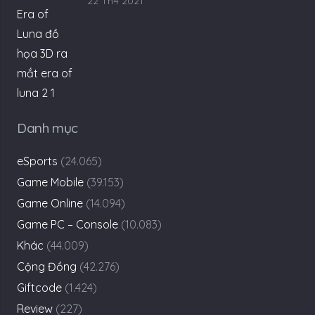
22 Th4 2021
Danh mục
eSports
(24.065)
Game Mobile
(39.153)
Game Online
(14.094)
Game PC – Console
(10.083)
Khác
(44.009)
Cộng Đồng
(42.276)
Giftcode
(1.424)
Review
(227)