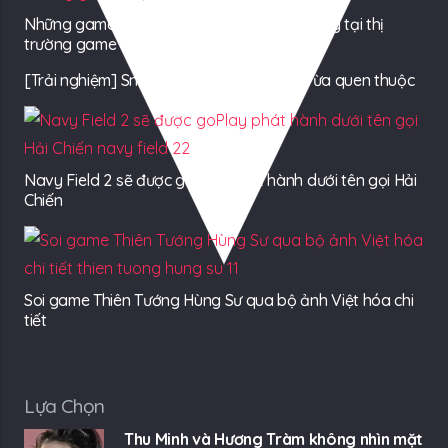
Những game online có tuổi đời đúng 45 ngày tại thị
trường game Việt
[Trải nghiệm] Sniper Elite III – vừa mới lạ vừa quen thuộc
Navy Field 2 sẽ được goPlay phát hành dưới tên gọi Hải
Chiến
Soi game Thiên Tướng Hùng Sư qua bộ ảnh Việt hóa chi
tiết
Lựa Chọn
Thu Minh và Hương Tràm không nhìn mặt