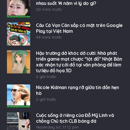
nhau suốt 14 năm vì lý do gì?
20 mins trước
Câu Cá Vạn Cân sắp có mặt trên Google
Play tại Việt Nam
49 mins trước
Hậu trường dở khóc dở cười: Nhà phát
triển game mạt chược “lột đồ” Nhật Bản
xác nhận tự cởi đồ tại văn phòng để làm
tư liệu đồ họa 3D
2 giờ trước
Nicole Kidman rạng rỡ giữa tin đồn hẹn
hò
2 giờ trước
Cuộc sống ở riêng của Đỗ Mỹ Linh và
chồng Chủ tịch CLB bóng đá
Yesterday lúc 11:12 pm