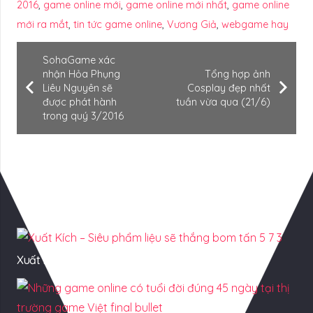
2016
,
game online mới
,
game online mới nhất
,
game online
mới ra mắt
,
tin tức game online
,
Vương Giả
,
webgame hay
SohaGame xác
nhận Hỏa Phụng
Tổng hợp ảnh
Liêu Nguyên sẽ
Cosplay đẹp nhất
được phát hành
tuần vừa qua (21/6)
trong quý 3/2016
Có Thể Bạn Quan tâm
Xuất Kích – Siêu phẩm liệu sẽ thắng bom tấn