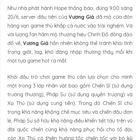
Như nhà phát hành Hope thông báo, đúng 9:00 sáng
20/6, server đầu tiên của
Vương Giả
đã mở cửa đón
hàng vạn game thủ khắp cả nước vào trải nghiệm. Và
với lượng fan hâm mộ thương hiệu Chinh Đồ đông đảo
đổ về,
Vương Giả
hẳn nhiên không thể tránh khỏi tình
trạng giât, lag, khó đăng nhập thường thấy mỗi khi
một tựa game hot ra mắt.
Khởi đầu trò chơi game thủ cần lựa chọn cho mình
một trong 3 lớp nhân vật bao gồm Chiến Sĩ (sử dụng
trường thương), Pháp Sư (sử dụng quyền trượng) và
Xạ Thủ (sử dụng cung tiễn). Trong đó Chiến Sĩ chú
trọng khả năng khống chế mục tiêu và chiến đấu đơn
lẻ, Pháp Sư sở hữu khả năng điều khiển tiết tấu trên vũ
đài quốc chiến cùng khả năng phục hồi cho tổ đội,
còn Xạ Thủ có thiên hướng tốc chiến tốc với bộ kỹ