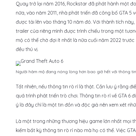
Quay trở lại năm 2016, Rockstar đã phát hành một đ
nữa, vào năm 2011, nhà phát triển đã công bố GTA 5
được tải lên vào tháng 10 năm đó. Với thành tích nà
trailer của riêng mình được trình chiếu trong một tươ
mộ có thể chờ đợi ít nhất là nữa cuối năm 2022 trước k
đều thú vị.
Người hâm mộ đang nóng lòng hơn bao giờ hết với thông tin
Tất nhiên, nếu thông tin rò rỉ là thật. Cần lưu ý rằn
quá trình phát triển trò chơi. Thông tin rò rỉ về GTA 6
ý là đây chỉ là một tin đồn và độc giả nên xem xét n
Là một trong những thương hiệu game lớn nhất mọi thờ
kiếm bất kỳ thông tin rò rỉ nào mà họ có thể. Việc GT