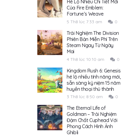
Hé Lộ Nhiều Chi Tiết Mới
Của Fire Emblem:
Fortune’s Weave
5 Th8 lúc 7:33 am
0
Trải Nghiệm The Division
Phiên Bản Miễn Phí Trên
Steam Ngay Từ Ngày
Mai
4 Th8 lúc 10:10 am
0
Kingdom Rush 6: Genesis
hé lộ nhiều tính năng mới,
sẵn sàng kỷ niệm 15 năm
huyền thoại thủ thành
3 Th8 lúc 8:50 am
0
The Eternal Life of
Goldman – Trải Nghiệm
Đậm Chất Cuphead Với
Phong Cách Hình Ảnh
Ghibli