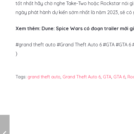
tốt nhất hãy chờ nghe Take-Two hoặc Rockstar nói gì t
ngày phát hành dự kiến ​​sớm nhất là năm 2023, sẽ có 
Xem thêm: Dune: Spice Wars có đoạn trailer mới g
#grand theft auto #Grand Theft Auto 6 #GTA #GTA 6
}
Tags:
grand theft auto
,
Grand Theft Auto 6
,
GTA
,
GTA 6
,
Ro