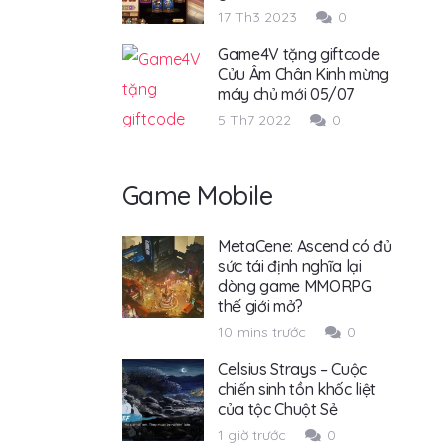
17 Th3 2023
0
Game4V tặng giftcode
Cửu Âm Chân Kinh mừng
máy chủ mới 05/07
5 Th7 2022
0
Game Mobile
MetaCene: Ascend có đủ
sức tái định nghĩa lại
dòng game MMORPG
thế giới mở?
10 mins trước
0
Celsius Strays – Cuộc
chiến sinh tồn khốc liệt
của tộc Chuột Sẻ
1 giờ trước
0