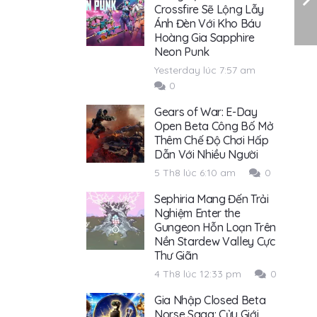
Crossfire Sẽ Lộng Lẫy
Ánh Đèn Với Kho Báu
Hoàng Gia Sapphire
Neon Punk
Yesterday lúc 7:57 am
0
Gears of War: E-Day
Open Beta Công Bố Mở
Thêm Chế Độ Chơi Hấp
Dẫn Với Nhiều Người
5 Th8 lúc 6:10 am
0
Sephiria Mang Đến Trải
Nghiệm Enter the
Gungeon Hỗn Loạn Trên
Nền Stardew Valley Cực
Thư Giãn
4 Th8 lúc 12:33 pm
0
Gia Nhập Closed Beta
Norse Saga: Cửu Giới