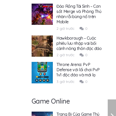
Đảo Rồng Tái Sinh – Cơn
sốt Merge và Phòng Thủ
nhàn rỗi bùng nổ trên
Mobile
2 giờ trước
0
Hawkborough – Cuộc
phiêu lưu nhập vai bối
cảnh nông thôn độc đáo
2 giờ trước
0
Throne Arena: PvP
Defense với lối chơi PvP
1v1 độc đáo và mới lạ
3 giờ trước
0
Game Online
Trang Bị Của Game Thủ