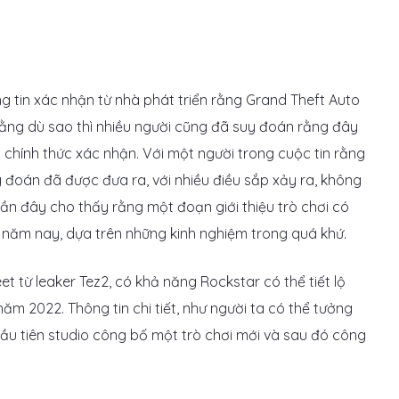
g tin xác nhận từ nhà phát triển rằng Grand Theft Auto
rằng dù sao thì nhiều người cũng đã suy đoán rằng đây
ã chính thức xác nhận. Với một người trong cuộc tin rằng
uy đoán đã được đưa ra, với nhiều điều sắp xảy ra, không
 gần đây cho thấy rằng một đoạn giới thiệu trò chơi có
 năm nay, dựa trên những kinh nghiệm trong quá khứ.
 từ leaker Tez2, có khả năng Rockstar có thể tiết lộ
ăm 2022. Thông tin chi tiết, như người ta có thể tưởng
 đầu tiên studio công bố một trò chơi mới và sau đó công