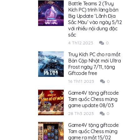
Battle Teams 2 (Truy
Kích PC) trình làng bản
Big Update ‘Lãnh Địa
Sắc Màu’ vào ngày 5/12
với nhiều nội dung đặc
sắc
4 Th12 2023
0
Truy Kích PC cho ra mắt
Bản Cập Nhật mới Ultra
Frost ngày 7/11, tặng
Giftcode free
16 Th11 2023
0
Game4V tặng giftcode
Tam quốc Chess mừng
game update 08/03
28 Th3 2023
0
Game4V tặng giftcode
Tam quốc Chess mừng
game ra mắt 15/02