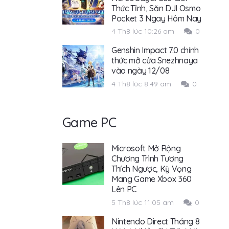
Thức Tỉnh, Săn DJI Osmo
Pocket 3 Ngay Hôm Nay
4 Th8 lúc 10:26 am
0
Genshin Impact 7.0 chính
thức mở cửa Snezhnaya
vào ngày 12/08
4 Th8 lúc 8:49 am
0
Game PC
Microsoft Mở Rộng
Chương Trình Tương
Thích Ngược, Kỳ Vọng
Mang Game Xbox 360
Lên PC
5 Th8 lúc 11:05 am
0
Nintendo Direct Tháng 8