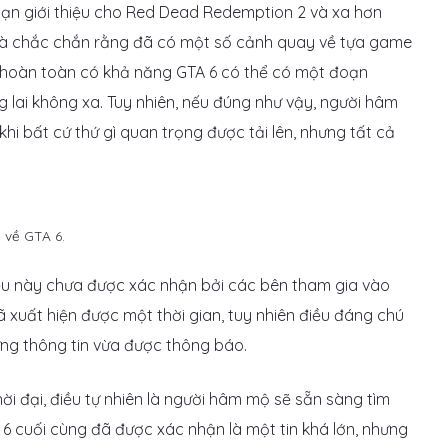
oạn giới thiệu cho Red Dead Redemption 2 và xa hơn
 và chắc chắn rằng đã có một số cảnh quay về tựa game
y, hoàn toàn có khả năng GTA 6 có thể có một đoạn
ng lai không xa. Tuy nhiên, nếu đúng như vậy, người hâm
hi bất cứ thứ gì quan trọng được tải lên, nhưng tất cả
 về GTA 6.
g điều này chưa được xác nhận bởi các bên tham gia vào
 đã xuất hiện được một thời gian, tuy nhiên điều đáng chú
hững thông tin vừa được thông báo.
i đại, điều tự nhiên là người hâm mộ sẽ sẵn sàng tìm
A 6 cuối cùng đã được xác nhận là một tin khá lớn, nhưng