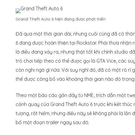
Grand Theft Auto 6 hiện đang được phát triển.
Đã qua một thời gian dài, nhưng cuối cùng đã có thôn
6 đang được hoàn thiện tại Rockstar. Phải thừa nhận 
là điều đang xảy ra, nhưng thật tốt khi chính studio đ
trò chơi tiếp theo có thể được gọi là GTA Vice, các s
còn nghi ngờ gì nữa. Với suy nghĩ đó, đã có một rò rỉ
thể được công bố vào khoảng thời gian nào đó trong
Theo một báo cáo gần đây từ NME, trích dẫn một tweet
cảnh quay của Grand Theft Auto 6 trước khi kết thúc n
tượng, rất hiếm, nhưng điều này sẽ không phải là lần
bố một đoạn trailer ngay sau đó.