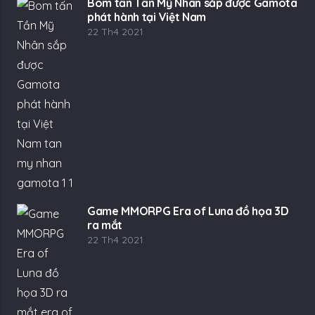
Bom tấn Tần Mỹ Nhân sắp được Gamota
phát hành tại Việt Nam
22 Th4 2021
Game MMORPG Era of Luna đồ họa 3D
ra mắt
22 Th4 2021