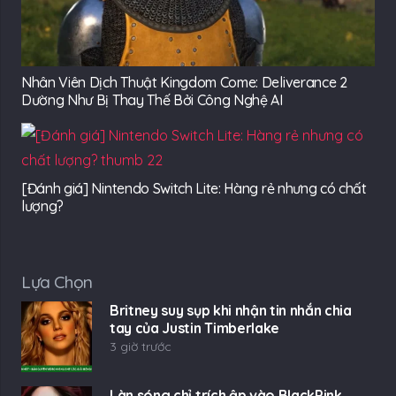
Nhân Viên Dịch Thuật Kingdom Come: Deliverance 2
Dường Như Bị Thay Thế Bởi Công Nghệ AI
[Đánh giá] Nintendo Switch Lite: Hàng rẻ nhưng có chất
lượng?
Lựa Chọn
Britney suy sụp khi nhận tin nhắn chia
tay của Justin Timberlake
3 giờ trước
Làn sóng chỉ trích ập vào BlackPink