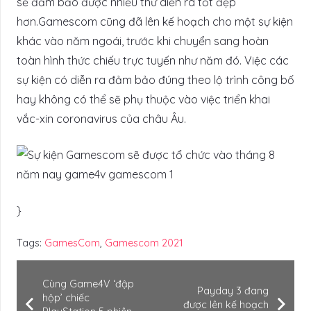
sẽ đảm bảo được nhiều thứ diễn ra tốt đẹp
hơn.
Gamescom cũng đã lên kế hoạch cho một sự kiện
khác vào năm ngoái, trước khi chuyển sang hoàn
toàn hình thức chiếu trực tuyến như năm đó.
Việc các
sự kiện có diễn ra đảm bảo đúng theo lộ trình công bố
hay không
có thể sẽ phụ thuộc vào việc triển khai
vắc-xin coronavirus của châu Âu.
}
Tags:
GamesCom
,
Gamescom 2021
Cùng Game4V ‘đập
Payday 3 đang
hộp’ chiếc
được lên kế hoạch