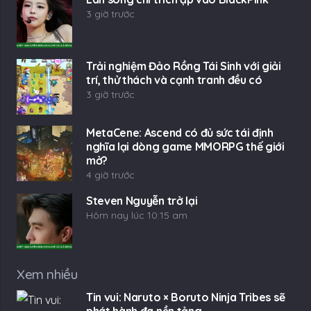
3 giờ trước
Trải nghiệm Đảo Rồng Tái Sinh với giải
trí, thử thách và cạnh tranh đều có
3 giờ trước
MetaCene: Ascend có đủ sức tái định
nghĩa lại dòng game MMORPG thế giới
mở?
4 giờ trước
Steven Nguyễn trở lại
Hôm nay lúc 10:15 am
Xem nhiều
Tin vui: Naruto × Boruto Ninja Tribes sẽ