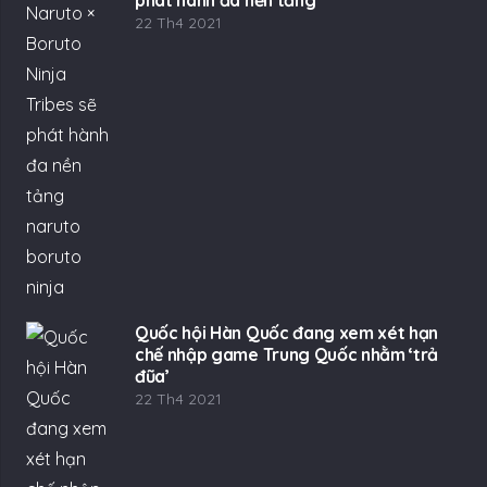
phát hành đa nền tảng
22 Th4 2021
Quốc hội Hàn Quốc đang xem xét hạn
chế nhập game Trung Quốc nhằm ‘trả
đũa’
22 Th4 2021