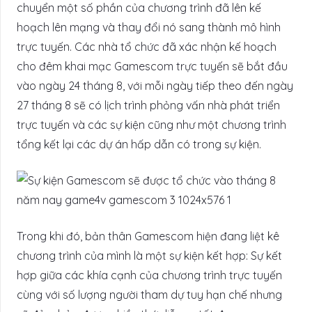
chuyển một số phần của chương trình đã lên kế
hoạch lên mạng và thay đổi nó sang thành mô hình
trực tuyến.
Các nhà tổ chức đã xác nhận kế hoạch
cho đêm khai mạc Gamescom trực tuyến sẽ bắt đầu
vào ngày 24 tháng 8, với mỗi ngày tiếp theo đến ngày
27 tháng 8 sẽ có lịch trình phỏng vấn nhà phát triển
trực tuyến và các sự kiện cũng như một chương trình
tổng kết lại các dự án hấp dẫn có trong sự kiện.
Trong khi đó, bản thân Gamescom hiện đang liệt kê
chương trình của mình là một sự kiện kết hợp: Sự kết
hợp giữa các khía cạnh của chương trình trực tuyến
cùng với số lượng người tham dự tuy hạn chế nhưng