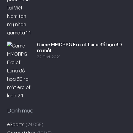
Game MMORPG Era of Luna đồ họa 3D
ra mắt
22 Th4 2021
Danh mục
eSports
(24.058)