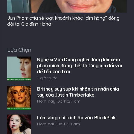
Jun Phạm chia sẻ loạt khoảnh khắc “dìm hàng” đồng
đội tại Gia đình Haha
Lựa Chọn
Nghệ sĩ Vân Dung nghẹn lòng khi xem
phim mình đóng, tiết lộ từng xin đổi vai
để tẩn con trai
1 giờ trước
Britney suy sụp khi nhận tin nhắn chia
tay của Justin Timberlake
Hôm nay lúc 11:29 am
Làn sóng chỉ trích ập vào BlackPink
Hôm nay lúc 11:18 am