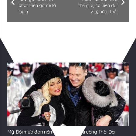
phát triển game là
thế giới, có niên đại
‘ng.u’
2 tỷ năm tuổi
Có Thể Bạn Quan tâm
Mỹ: Đội mưa đón năm mới ở quảng trường Thời Đại