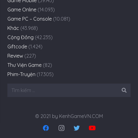
Game Mobile
(39.143)
Game Online
(14.093)
Game PC – Console
(10.081)
Khác
(43.968)
Cộng Đồng
(42.235)
Giftcode
(1.424)
Review
(227)
Thư Viện Game
(82)
Phim-Truyện
(17.305)
Tìm
kiếm
cho:
© 2021 by KenhGameVN.COM