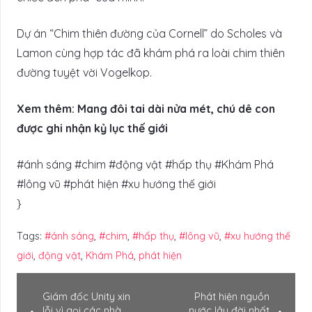
Dự án “Chim thiên đường của Cornell” do Scholes và
Lamon cùng hợp tác đã khám phá ra loài chim thiên
đường tuyệt vời Vogelkop.
Xem thêm: Mang đôi tai dài nửa mét, chú dê con
được ghi nhận kỷ lục thế giới
#ánh sáng #chim #động vật #hấp thụ #Khám Phá
#lông vũ #phát hiện #xu hướng thế giới
}
Tags:
#ánh sáng
,
#chim
,
#hấp thụ
,
#lông vũ
,
#xu hướng thế
giới
,
động vật
,
Khám Phá
,
phát hiện
Giám đốc Unity xin
Phát hiện nguồn
lỗi vì gọi các nhà
nước lâu đời nhất