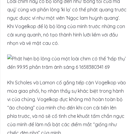
Loài chim này có bộ lông đen như ‘bóng tối của ma
quỷ’ cùng với phần lông ‘kì lạ’ có thể phát quang trước
ngực được ví như một viên ‘Ngọc lam huỳnh quang’.
Khi Vogelkop để lộ bộ lông của mình trước những con
cái xung quanh, nó tạo thành hình lưỡi liềm với đầu
nhọn và vẻ mặt cau có.
Khi Scholes và Lamon cố gắng tiếp cận Vogelkop vào
mùa giao phối, họ nhận thấy sự khác biệt trong hành
vi của chúng. Vogelkop đực không mở hoàn toàn bộ
“áo choàng” của mình cho đến khi con cái tiến lên
phía trước, và nó sẽ cố tình che khuất tấm chắn ngực
của mình để làm nổi bật các điểm mắt “giống như
chiếc đèn pha” của mình.