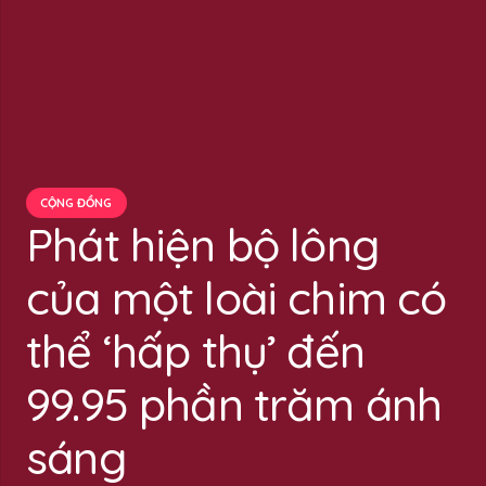
CỘNG ĐỒNG
Phát hiện bộ lông
của một loài chim có
thể ‘hấp thụ’ đến
99.95 phần trăm ánh
sáng