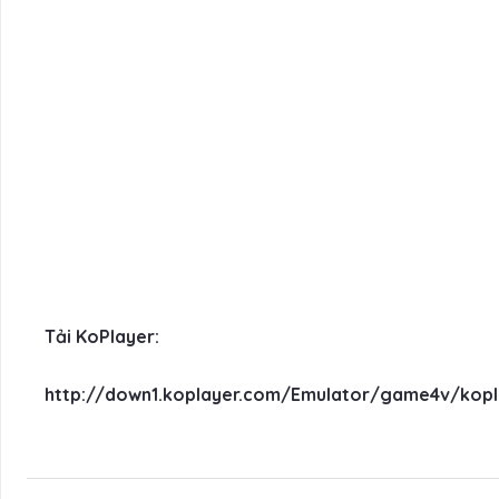
Tải
KoPlayer
:
http://down1.koplayer.com/Emulator/game4v/kopl