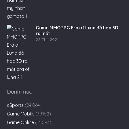
Game MMORPG Era of Luna đồ họa 3D
ra mắt
22 Th4 2021
Danh mục
eSports
(24.064)
Game Mobile
(39.152)
Game Online
(14.093)