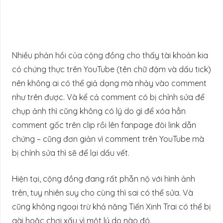
Nhiều phản hồi của cộng đồng cho thấy tài khoản kia
có chứng thực trên YouTube (tên chữ đậm và dấu tick)
nên không ai có thể giả dạng mà nhảy vào comment
như trên được. Và kể cả comment có bị chỉnh sửa để
chụp ảnh thì cũng không có lý do gì để xóa hẳn
comment gốc trên clip rồi lên fanpage đòi link dẫn
chứng – cũng đơn giản vì comment trên YouTube mà
bị chỉnh sửa thì sẽ để lại dấu vết.
Hiện tại, cộng đồng đang rất phẫn nộ với hình ảnh
trên, tuy nhiên suy cho cùng thì sai có thể sửa. Và
cũng không ngoại trừ khả năng Tiến Xinh Trai có thể bị
gài hoặc chơi xấu vì một lý do nào đó.