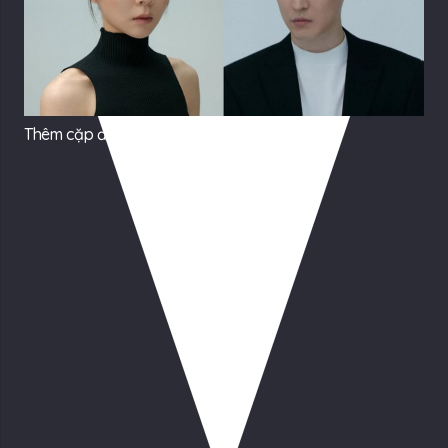
Thêm cặp đôi “phim giả tình thật” cưới kín