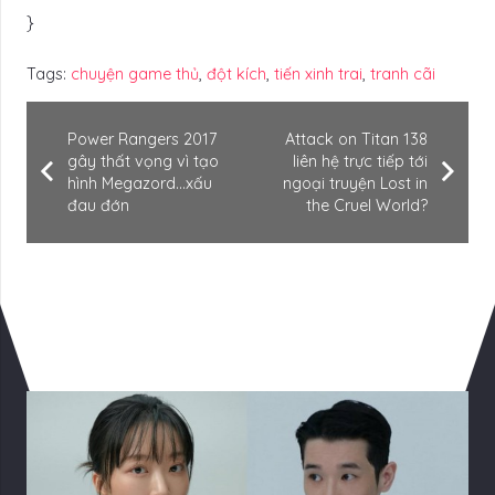
}
Tags:
chuyện game thủ
,
đột kích
,
tiến xinh trai
,
tranh cãi
Power Rangers 2017
Attack on Titan 138
gây thất vọng vì tạo
liên hệ trực tiếp tới
hình Megazord…xấu
ngoại truyện Lost in
đau đớn
the Cruel World?
Có Thể Bạn Quan tâm