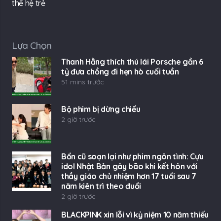
thế hệ trẻ
Lựa Chọn
Thanh Hằng thích thú lái Porsche gần 6
tỷ đưa chồng đi hẹn hò cuối tuần
51 mins trước
Bộ phim bị dừng chiếu
2 giờ trước
Bổn cũ soạn lại như phim ngôn tình: Cựu
idol Nhật Bản gây bão khi kết hôn với
thầy giáo chủ nhiệm hơn 17 tuổi sau 7
năm kiên trì theo đuổi
2 giờ trước
BLACKPINK xin lỗi vì kỷ niệm 10 năm thiếu