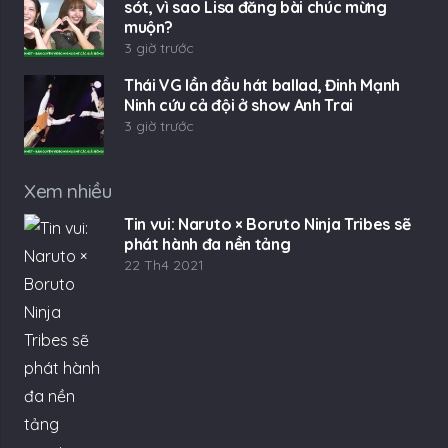
sót, vì sao Lisa đăng bài chúc mừng
muộn?
3 giờ trước
Thái VG lần đầu hát ballad, Đinh Mạnh
Ninh cứu cả đội ở show Anh Trai
3 giờ trước
Xem nhiều
Tin vui: Naruto × Boruto Ninja Tribes sẽ
phát hành đa nền tảng
22 Th4 2021