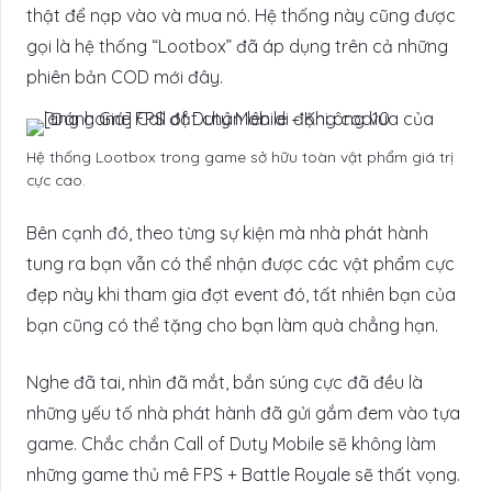
thật để nạp vào và mua nó. Hệ thống này cũng được
gọi là hệ thống “Lootbox” đã áp dụng trên cả những
phiên bản COD mới đây.
Hệ thống Lootbox trong game sở hữu toàn vật phẩm giá trị
cực cao.
Bên cạnh đó, theo từng sự kiện mà nhà phát hành
tung ra bạn vẫn có thể nhận được các vật phẩm cực
đẹp này khi tham gia đợt event đó, tất nhiên bạn của
bạn cũng có thể tặng cho bạn làm quà chẳng hạn.
Nghe đã tai, nhìn đã mắt, bắn súng cực đã đều là
những yếu tố nhà phát hành đã gửi gắm đem vào tựa
game. Chắc chắn Call of Duty Mobile sẽ không làm
những game thủ mê FPS + Battle Royale sẽ thất vọng.