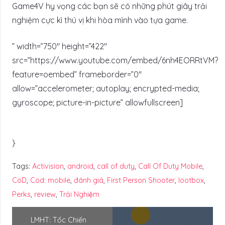
Game4V hy vọng các bạn sẽ có những phút giây trải
nghiệm cực kì thú vị khi hòa mình vào tựa game.
” width=”750″ height=”422″
src=”https://www.youtube.com/embed/6nh4EORRtVM?
feature=oembed” frameborder=”0″
allow=”accelerometer; autoplay; encrypted-media;
gyroscope; picture-in-picture” allowfullscreen]
}
Tags:
Activision
,
android
,
call of duty
,
Call Of Duty Mobile
,
CoD
,
Cod: mobile
,
đánh giá
,
First Person Shooter
,
lootbox
,
Perks
,
review
,
Trải Nghiệm
LMHT: Tốc Chiến