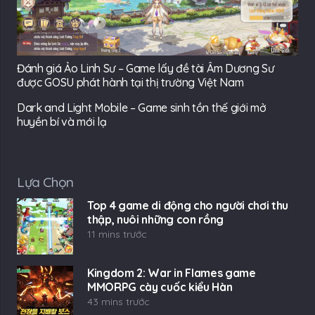
Đánh giá Ảo Linh Sư – Game lấy đề tài Âm Dương Sư
được GOSU phát hành tại thị trường Việt Nam
Dark and Light Mobile – Game sinh tồn thế giới mở
huyền bí và mới lạ
Lựa Chọn
Top 4 game di động cho người chơi thu
thập, nuôi những con rồng
11 mins trước
Kingdom 2: War in Flames game
MMORPG cày cuốc kiểu Hàn
43 mins trước