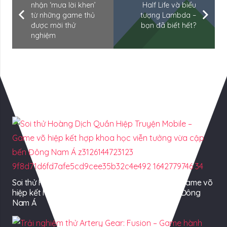
nhận ‘mưa lời khen’
Half Life và biểu
từ những game thủ
tượng Lambda –
được mời thử
bạn đã biết hết?
nghiệm
Có Thể Bạn Quan tâm
Soi thử Hoàng Dịch Quần Hiệp Truyện Mobile – Game võ
hiệp kết hợp khoa học viễn tưởng vừa cập bến Đông
Nam Á