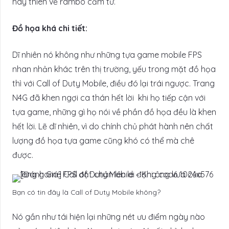
hay thiên về rambo cảm tử.
Đồ họa khá chi tiết:
Dĩ nhiên nó không như những tựa game mobile FPS
nhan nhản khác trên thị trường, yếu trong mặt đồ họa
thì với Call of Duty Mobile, điều đó lại trái ngược. Trang
N4G đã khen ngợi ca thán hết lời khi họ tiếp cận với
tựa game, những gì họ nói về phần đồ họa đều là khen
hết lời. Lẽ dĩ nhiên, vì do chính chủ phát hành nên chất
lượng đồ họa tựa game cũng khó có thể mà chê
được.
Bạn có tin đây là Call of Duty Mobile không?
Nó gần như tái hiện lại những nét ưu điểm ngày nào