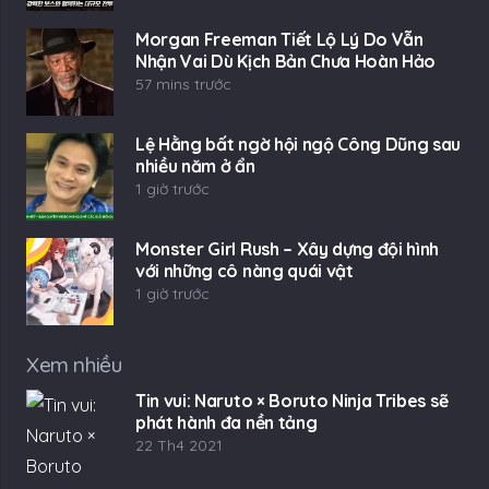
Morgan Freeman Tiết Lộ Lý Do Vẫn
Nhận Vai Dù Kịch Bản Chưa Hoàn Hảo
57 mins trước
Lệ Hằng bất ngờ hội ngộ Công Dũng sau
nhiều năm ở ẩn
1 giờ trước
Monster Girl Rush – Xây dựng đội hình
với những cô nàng quái vật
1 giờ trước
Xem nhiều
Tin vui: Naruto × Boruto Ninja Tribes sẽ
phát hành đa nền tảng
22 Th4 2021