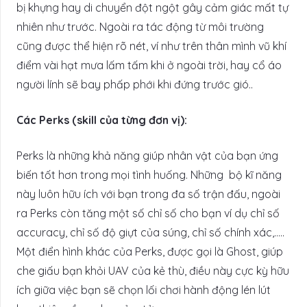
bị khựng hay di chuyển đột ngột gây cảm giác mất tự
nhiên như trước. Ngoài ra tác động từ môi trường
cũng được thể hiện rõ nét, ví như trên thân mình vũ khí
điểm vài hạt mưa lấm tấm khi ở ngoài trời, hay cổ áo
người lính sẽ bay phấp phới khi đứng trước gió..
Các Perks (skill của từng đơn vị):
Perks là những khả năng giúp nhân vật của bạn ứng
biến tốt hơn trong mọi tình huống. Những bộ kĩ năng
này luôn hữu ích với bạn trong đa số trận đấu, ngoài
ra Perks còn tăng một số chỉ số cho bạn ví dụ chỉ số
accuracy, chỉ số độ giựt của súng, chỉ số chính xác,…..
Một điển hình khác của Perks, được gọi là Ghost, giúp
che giấu bạn khỏi UAV của kẻ thù, điều này cực kỳ hữu
ích giữa việc bạn sẽ chọn lối chơi hành động lén lút