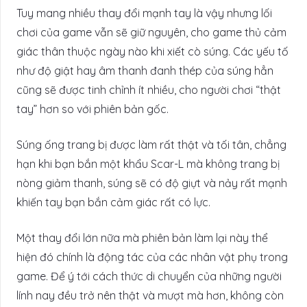
Tuy mang nhiều thay đổi mạnh tay là vậy nhưng lối
chơi của game vẫn sẽ giữ nguyên, cho game thủ cảm
giác thân thuộc ngày nào khi xiết cò súng. Các yếu tố
như độ giật hay âm thanh đanh thép của súng hẳn
cũng sẽ được tinh chỉnh ít nhiều, cho người chơi “thật
tay” hơn so với phiên bản gốc.
Súng ống trang bị được làm rất thật và tối tân, chẳng
hạn khi bạn bắn một khẩu Scar-L mà không trang bị
nòng giảm thanh, súng sẽ có độ giựt và nảy rất mạnh
khiến tay bạn bắn cảm giác rất có lực.
Một thay đổi lớn nữa mà phiên bản làm lại này thể
hiện đó chính là động tác của các nhân vật phụ trong
game. Để ý tới cách thức di chuyển của những người
lính nay đều trở nên thật và mượt mà hơn, không còn