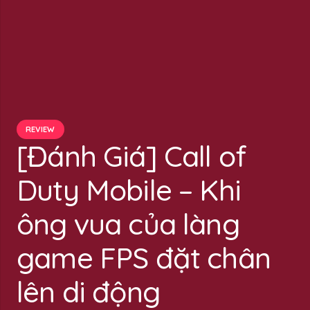
REVIEW
[Đánh Giá] Call of
Duty Mobile – Khi
ông vua của làng
game FPS đặt chân
lên di động