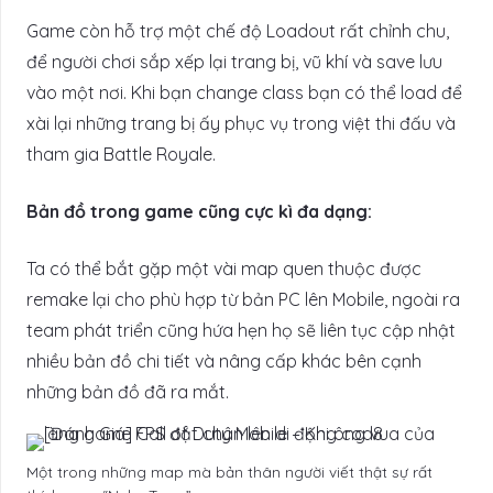
Game còn hỗ trợ một chế độ Loadout rất chỉnh chu,
để người chơi sắp xếp lại trang bị, vũ khí và save lưu
vào một nơi. Khi bạn change class bạn có thể load để
xài lại những trang bị ấy phục vụ trong việt thi đấu và
tham gia Battle Royale.
Bản đồ trong game cũng cực kì đa dạng:
Ta có thể bắt gặp một vài map quen thuộc được
remake lại cho phù hợp từ bản PC lên Mobile, ngoài ra
team phát triển cũng hứa hẹn họ sẽ liên tục cập nhật
nhiều bản đồ chi tiết và nâng cấp khác bên cạnh
những bản đồ đã ra mắt.
Một trong những map mà bản thân người viết thật sự rất