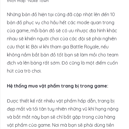
thích map “Nuke Town”
Những bản đồ hiện tại cũng đã cập nhật lên đến 10
bản đồ phục vụ cho hầu hết các mode quan trong
của game, mỗi bản đồ sẽ có ưu nhược địa hình khác
nhau sẽ khiến người chơi của các đội sẽ phải nghiên
cứu thật kĩ. Bởi vì khi tham gia Battle Royale, nếu
không nắm bắt bản đồ tốt bạn sẽ làm mồi cho team
địch và lên bảng rất sớm. Đó cũng là một điểm cuốn
hút của trò chơi.
Hệ thống mua vật phẩm trang bị trong game:
Được thiết kế rất nhiều vật phẩm hấp dẫn, trang bị
đẹp mắt và tối tân tuy nhiên những vũ khí hạng nặng
và bắt mắt này bạn sẽ chỉ bắt gặp trong cửa hàng
vật phẩm của game. Nơi mà bạn sẽ phải dùng tiền