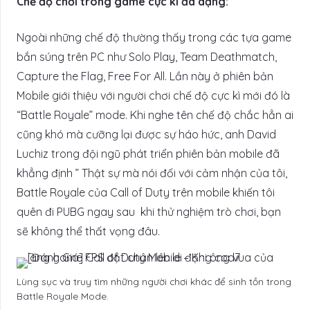
Chế độ chơi trong game cực kì đa dạng:
Ngoài những chế độ thường thấy trong các tựa game
bắn súng trên PC như Solo Play, Team Deathmatch,
Capture the Flag, Free For All. Lần này ở phiên bản
Mobile giới thiệu với người chơi chế độ cực kì mới đó là
“Battle Royale” mode. Khi nghe tên chế độ chắc hẳn ai
cũng khó mà cưỡng lại được sự háo hức, anh David
Luchiz trong đội ngũ phát triển phiên bản mobile đã
khẳng định ” Thật sự mà nói đối với cảm nhận của tôi,
Battle Royale của Call of Duty trên mobile khiến tôi
quên đi PUBG ngay sau khi thử nghiệm trò chơi, bạn
sẽ không thể thất vọng đâu.
Lùng sục và truy tìm những người chơi khác để sinh tồn trong
Battle Royale Mode.