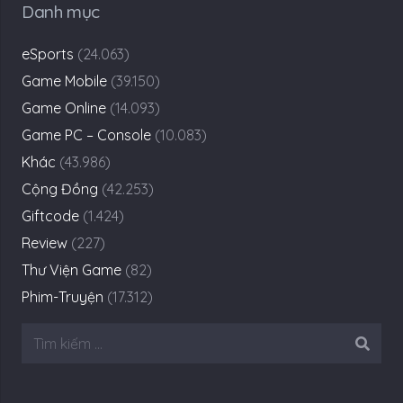
Danh mục
eSports
(24.063)
Game Mobile
(39.150)
Game Online
(14.093)
Game PC – Console
(10.083)
Khác
(43.986)
Cộng Đồng
(42.253)
Giftcode
(1.424)
Review
(227)
Thư Viện Game
(82)
Phim-Truyện
(17.312)
Tìm
kiếm
cho: