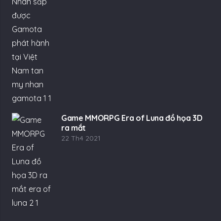
Game MMORPG Era of Luna đồ họa 3D
ra mắt
22 Th4 2021