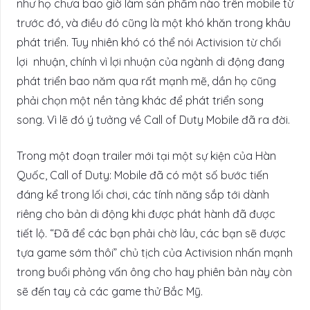
như họ chưa bao giờ làm sản phẩm nào trên mobile từ
trước đó, và điều đó cũng là một khó khăn trong khâu
phát triển. Tuy nhiên khó có thể nói Activision từ chối
lợi nhuận, chính vì lợi nhuận của ngành di động đang
phát triển bao năm qua rất mạnh mẽ, dần họ cũng
phải chọn một nền tảng khác để phát triển song
song. Vì lẽ đó ý tưởng về Call of Duty Mobile đã ra đời.
Trong một đoạn trailer mới tại một sự kiện của Hàn
Quốc, Call of Duty: Mobile đã có một số bước tiến
đáng kể trong lối chơi, các tính năng sắp tới dành
riêng cho bản di động khi được phát hành đã được
tiết lộ. “Đã để các bạn phải chờ lâu, các bạn sẽ được
tựa game sớm thôi” chủ tịch của Activision nhấn mạnh
trong buổi phỏng vấn ông cho hay phiên bản này còn
sẽ đến tay cả các game thử Bắc Mỹ.