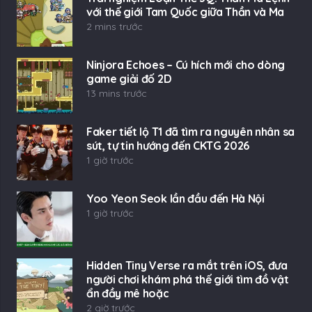
với thế giới Tam Quốc giữa Thần và Ma
2 mins trước
Ninjora Echoes – Cú hích mới cho dòng
game giải đố 2D
13 mins trước
Faker tiết lộ T1 đã tìm ra nguyên nhân sa
sút, tự tin hướng đến CKTG 2026
1 giờ trước
Yoo Yeon Seok lần đầu đến Hà Nội
1 giờ trước
Hidden Tiny Verse ra mắt trên iOS, đưa
người chơi khám phá thế giới tìm đồ vật
ẩn đầy mê hoặc
2 giờ trước