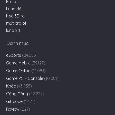
Danh mục
eSports
(24.055)
Game Mobile
(39.127)
Game Online
(14.093)
Game PC – Console
(10.081)
Khác
(43.955)
Cộng Đồng
(42.222)
Giftcode
(1.424)
Review
(227)