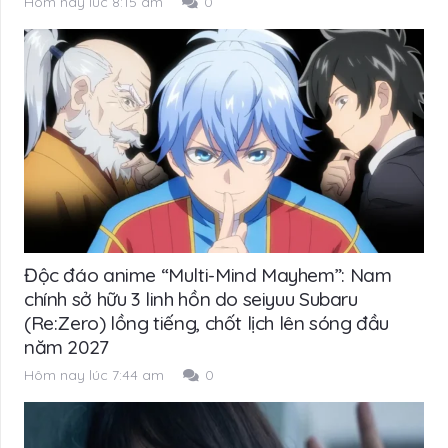
Hôm nay lúc 8:15 am
0
Độc đáo anime “Multi-Mind Mayhem”: Nam
chính sở hữu 3 linh hồn do seiyuu Subaru
(Re:Zero) lồng tiếng, chốt lịch lên sóng đầu
năm 2027
Hôm nay lúc 7:44 am
0