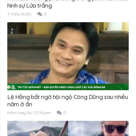
hình sự Lửa trắng
7 mins trước
0
Lệ Hằng bất ngờ hội ngộ Công Dũng sau nhiều
năm ở ẩn
Hôm nay lúc 12:16 pm
0