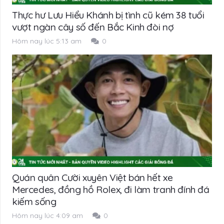
Thực hư Lưu Hiểu Khánh bị tình cũ kém 38 tuổi
vượt ngàn cây số đến Bắc Kinh đòi nợ
Hôm nay lúc 5:13 am
0
Quán quân Cười xuyên Việt bán hết xe
Mercedes, đồng hồ Rolex, đi làm tranh đính đá
kiếm sống
Hôm nay lúc 4:09 am
0