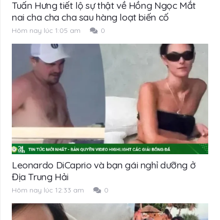
Tuấn Hưng tiết lộ sự thật về Hồng Ngọc Mắt
nai cha cha cha sau hàng loạt biến cố
Hôm nay lúc 1:05 am
0
Leonardo DiCaprio và bạn gái nghỉ dưỡng ở
Địa Trung Hải
Hôm nay lúc 12:33 am
0