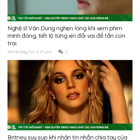
Nghệ sĩ Vân Dung nghẹn lòng khi xem phim
mình đóng, tiết lộ từng xin đổi vai để tẩn con
trai
Yesterday lúc 5:21 pm
0
Britney suy sụp khi nhận tin nhắn chia tay của