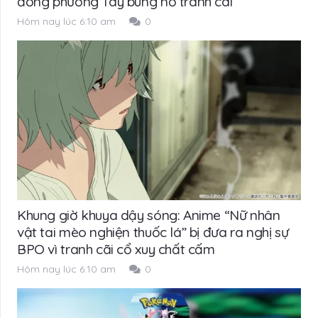
đồng phương Tây bùng nổ tranh cãi
Hôm nay lúc 6:10 am
0
Khung giờ khuya dậy sóng: Anime “Nữ nhân
vật tai mèo nghiện thuốc lá” bị đưa ra nghị sự
BPO vì tranh cãi cổ xuy chất cấm
Hôm nay lúc 6:10 am
0