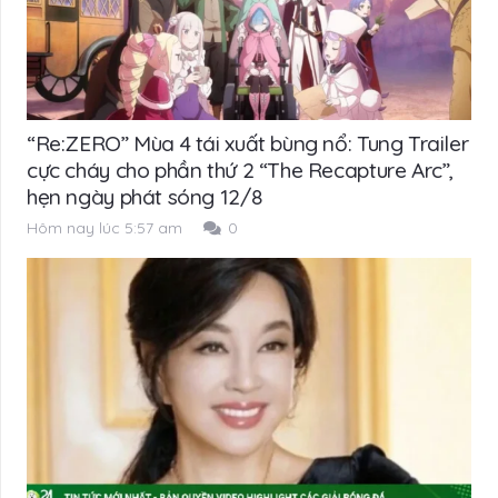
“Re:ZERO” Mùa 4 tái xuất bùng nổ: Tung Trailer
cực cháy cho phần thứ 2 “The Recapture Arc”,
hẹn ngày phát sóng 12/8
Hôm nay lúc 5:57 am
0