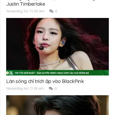
Justin Timberlake
Yesterday lúc 11:29 am
0
Làn sóng chỉ trích ập vào BlackPink
Yesterday lúc 11:18 am
0