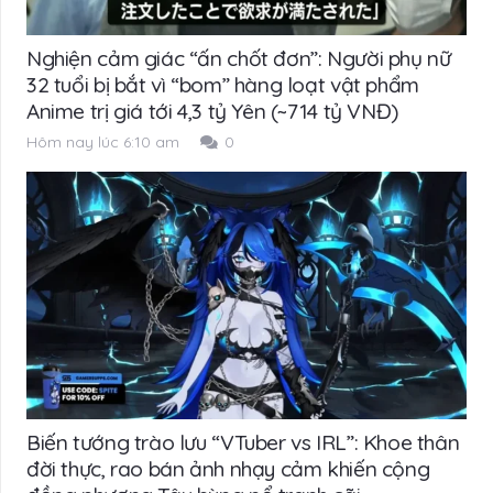
Nghiện cảm giác “ấn chốt đơn”: Người phụ nữ
32 tuổi bị bắt vì “bom” hàng loạt vật phẩm
Anime trị giá tới 4,3 tỷ Yên (~714 tỷ VNĐ)
Hôm nay lúc 6:10 am
0
Biến tướng trào lưu “VTuber vs IRL”: Khoe thân
đời thực, rao bán ảnh nhạy cảm khiến cộng