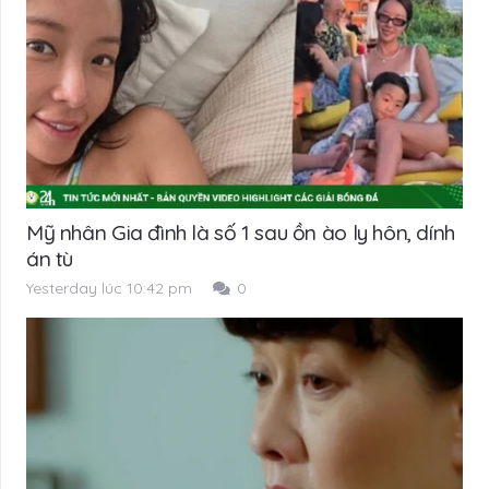
Mỹ nhân Gia đình là số 1 sau ồn ào ly hôn, dính
án tù
Yesterday lúc 10:42 pm
0