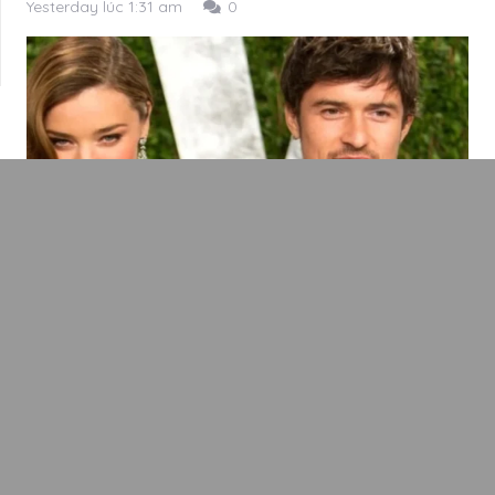
Yesterday lúc 1:31 am
0
Miranda Kerr: Orlando Bloom giờ như anh trai
tôi
Yesterday lúc 1:31 am
0