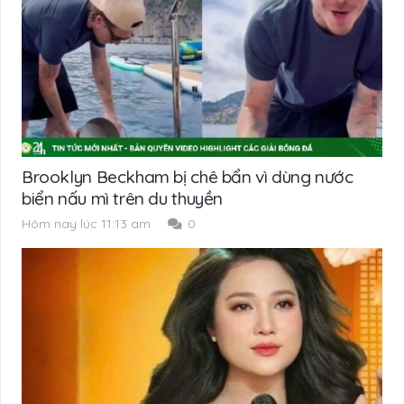
Brooklyn Beckham bị chê bẩn vì dùng nước
biển nấu mì trên du thuyền
Hôm nay lúc 11:13 am
0