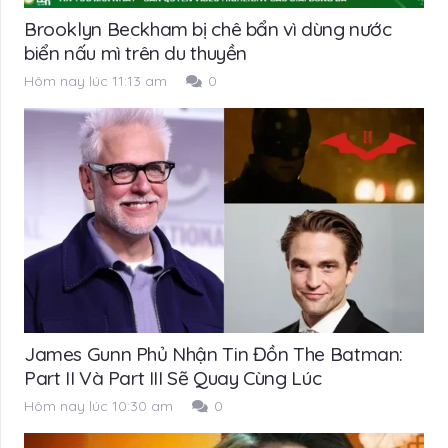
Brooklyn Beckham bị chê bẩn vì dùng nước
biển nấu mì trên du thuyền
Hôm nay lúc 11:13 am
0
James Gunn Phủ Nhận Tin Đồn The Batman:
Part II Và Part III Sẽ Quay Cùng Lúc
Hôm nay lúc 10:30 am
0