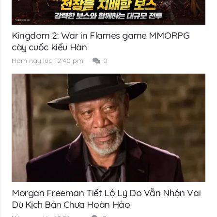
Kingdom 2: War in Flames game MMORPG
cày cuốc kiểu Hàn
Hôm nay lúc 12:40 pm
0
Morgan Freeman Tiết Lộ Lý Do Vẫn Nhận Vai
Dù Kịch Bản Chưa Hoàn Hảo