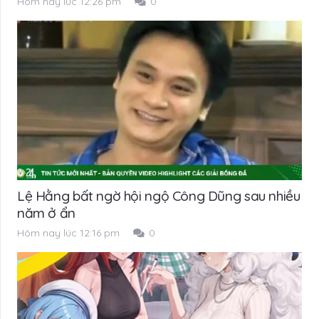
Hôm nay lúc 12:26 pm
0
Lệ Hằng bất ngờ hội ngộ Công Dũng sau nhiều
năm ở ẩn
Hôm nay lúc 12:16 pm
0