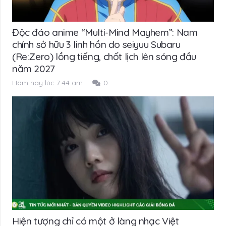
Độc đáo anime “Multi-Mind Mayhem”: Nam
chính sở hữu 3 linh hồn do seiyuu Subaru
(Re:Zero) lồng tiếng, chốt lịch lên sóng đầu
năm 2027
Hôm nay lúc 7:44 am
0
Hiện tượng chỉ có một ở làng nhạc Việt