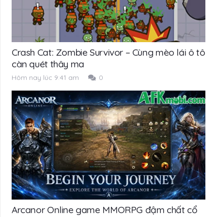
Crash Cat: Zombie Survivor – Cùng mèo lái ô tô
càn quét thây ma
Hôm nay lúc 9:41 am
0
Arcanor Online game MMORPG đậm chất cổ