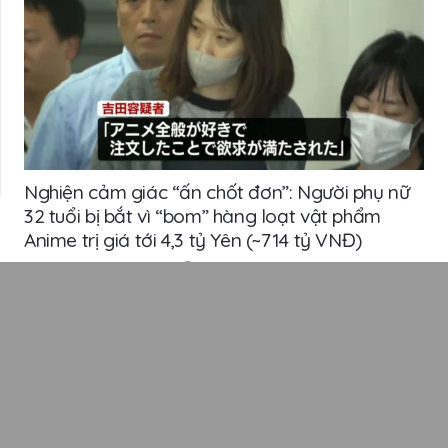
Nghiện cảm giác “ấn chốt đơn”: Người phụ nữ
32 tuổi bị bắt vì “bom” hàng loạt vật phẩm
Anime trị giá tới 4,3 tỷ Yên (~714 tỷ VNĐ)
Hôm nay lúc 6:10 am
0