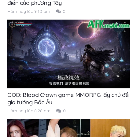
điển của phương Tây
Hôm nay lúc 9:10 am
0
GOD: Blood Crown game MMORPG lấy chủ đề
giả tưởng Bắc Âu
Hôm nay lúc 8:28 am
0