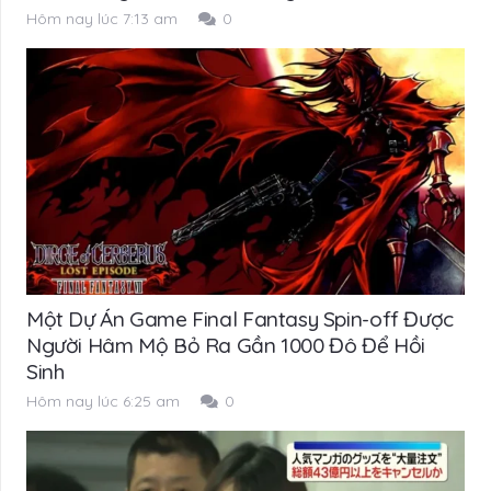
Hôm nay lúc 7:13 am
0
Một Dự Án Game Final Fantasy Spin-off Được
Người Hâm Mộ Bỏ Ra Gần 1000 Đô Để Hồi
Sinh
Hôm nay lúc 6:25 am
0