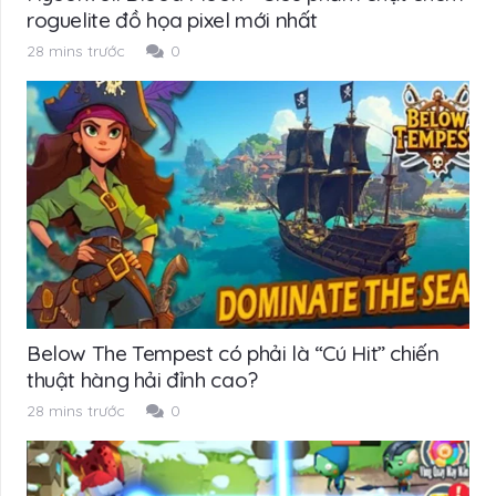
roguelite đồ họa pixel mới nhất
28 mins trước
0
Below The Tempest có phải là “Cú Hit” chiến
thuật hàng hải đỉnh cao?
28 mins trước
0