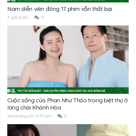
Nam diễn viên đóng 17 phim vẫn thất bại
3 giờ trước
0
Cuộc sống của Phan Như Thảo trong biệt thự ở
làng chài Khánh Hòa
Yesterday lúc 11:17 pm
0