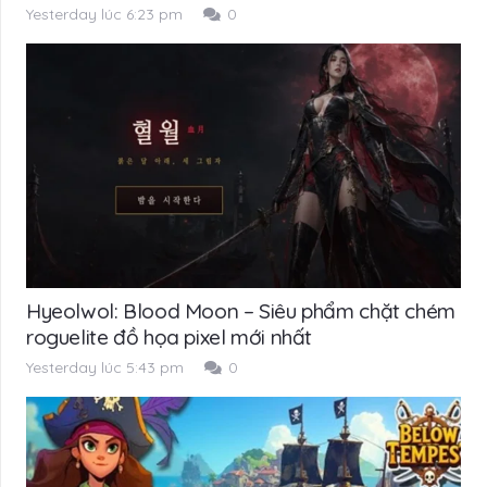
Yesterday lúc 6:23 pm
0
Hyeolwol: Blood Moon – Siêu phẩm chặt chém
roguelite đồ họa pixel mới nhất
Yesterday lúc 5:43 pm
0