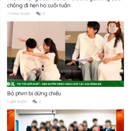
chồng đi hẹn hò cuối tuần
7 mins trước
0
Bộ phim bị dừng chiếu
1 giờ trước
0