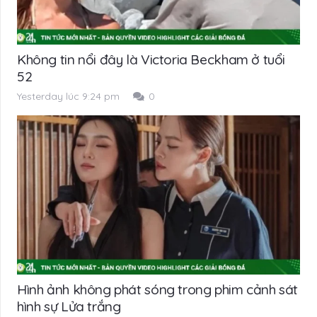
Không tin nổi đây là Victoria Beckham ở tuổi
52
Yesterday lúc 9:24 pm
0
Hình ảnh không phát sóng trong phim cảnh sát
hình sự Lửa trắng