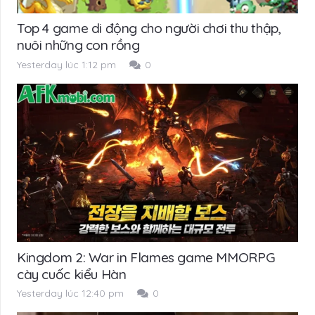
Top 4 game di động cho người chơi thu thập,
nuôi những con rồng
Yesterday lúc 1:12 pm
0
Kingdom 2: War in Flames game MMORPG
cày cuốc kiểu Hàn
Yesterday lúc 12:40 pm
0