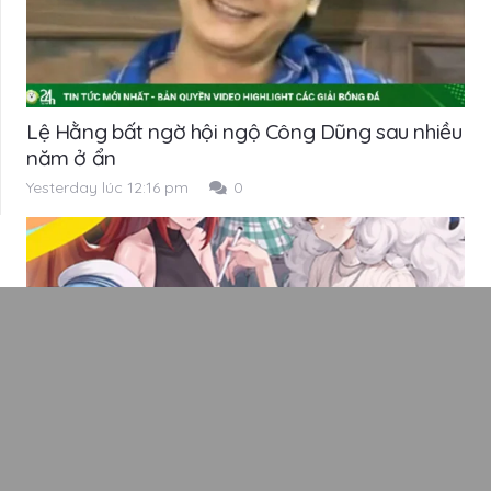
Lệ Hằng bất ngờ hội ngộ Công Dũng sau nhiều
năm ở ẩn
Yesterday lúc 12:16 pm
0
Monster Girl Rush – Xây dựng đội hình với