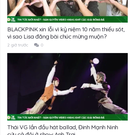
BLACKPINK xin lỗi vì kỷ niệm 10 năm thiếu sót,
vì sao Lisa đăng bài chúc mừng muộn?
2 giờ trước
0
Thái VG lần đầu hát ballad, Đinh Mạnh Ninh
cứu cả đội ở show Anh Trai