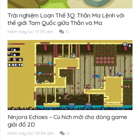
Trải nghiệm Loạn Thế 3Q: Thần Ma Lệnh với
thế giới Tam Quốc giữa Thần và Ma
Hôm nay lúc 11:05 am
0
Ninjora Echoes – Cú hích mới cho dòng game
giải đố 2D
Hôm nay lúc 10:54 am
0