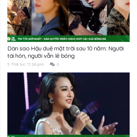
Dàn sao Hậu duệ mặt trời sau 10 năm: Người
tái hôn, người vẫn lẻ bóng
5 Th8 lúc 11:26 pm
0