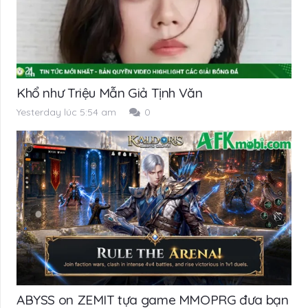
Khổ như Triệu Mẫn Giả Tịnh Văn
Yesterday lúc 5:54 am
0
ABYSS on ZEMIT tựa game MMOPRG đưa bạn