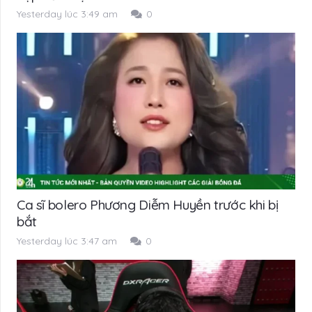
Yesterday lúc 3:49 am
0
Ca sĩ bolero Phương Diễm Huyền trước khi bị
bắt
Yesterday lúc 3:47 am
0