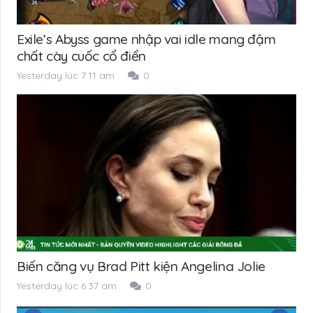
Exile’s Abyss game nhập vai idle mang đậm
chất cày cuốc cổ điển
Yesterday lúc 7:11 am
0
Biến căng vụ Brad Pitt kiện Angelina Jolie
Yesterday lúc 6:37 am
0