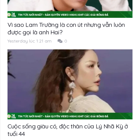
Vì sao Lam Trường là con út nhưng vẫn luôn
được gọi là anh Hai?
Yesterday lúc 1:21 am
0
Cuộc sống giàu có, độc thân của Lý Nhã Kỳ ở
tuổi 44