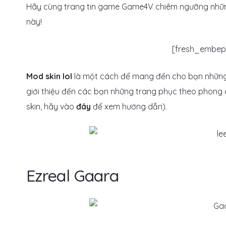
Hãy cùng trang tin game Game4V chiêm ngưỡng nhữ
này!
[fresh_embepo
Mod skin lol
là một cách để mang đến cho bạn những 
giới thiệu đến các bạn những trang phục theo phon
skin, hãy vào
đây
để xem hướng dẫn).
Ezreal Gaara