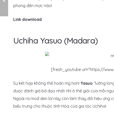
phong đến mức nào!
Link download
Uchiha Yasuo (Madara)
[fresh_youtube url=”https://ww
Sự kết hợp không thể hoàn mỹ hơn!
Yasuo
“lưỡng long
được đánh giá bá đạo nhất nhì ở thế giới của mỗi ngư
Ngoài ra mod skin lol này còn làm thay đổi hiệu ứng 
biểu trưng cho thuộc tính Hỏa của gia tộc Uchiha!