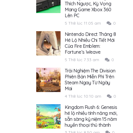
Thích Ngược, Kỳ Vọng
Mang Game Xbox 360
Lên PC
5 Th8 lúc 11:05 am
0
Nintendo Direct Tháng 8
Hé Lộ Nhiều Chi Tiết Mới
Của Fire Emblem:
Fortune’s Weave
5 Th8 lúc 7:33 am
0
Trải Nghiệm The Division
Phiên Bản Miễn Phí Trên
Steam Ngay Từ Ngày
Mai
4 Th8 lúc 10:10 am
0
Kingdom Rush 6: Genesis
hé lộ nhiều tính năng mới,
sẵn sàng kỷ niệm 15 năm
huyền thoại thủ thành
3 Th8 lúc 8:50 am
0