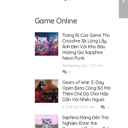
Game Online
Trang Bị Của Game Thủ
Crossfire Sẽ Lộng Lẫy
Ánh Đèn Với Kho Báu
Hoàng Gia Sapphire
Neon Punk
Yesterday lúc 7:57 am
0
Gears of War: E-Day
Open Beta Công Bố Mở
Thêm Chế Độ Chơi Hấp
Dẫn Với Nhiều Người
5 Th8 lúc 6:10 am
0
Sephiria Mang Đến Trải
Nghiệm Enter the