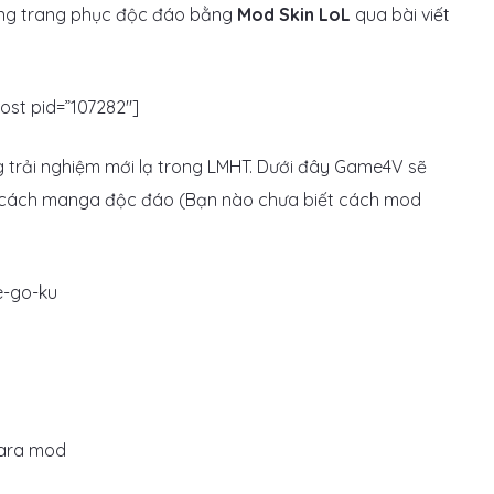
ng trang phục độc đáo bằng
Mod Skin LoL
qua bài viết
st pid=”107282″]
trải nghiệm mới lạ trong LMHT. Dưới đây Game4V sẽ
g cách manga độc đáo (Bạn nào chưa biết cách mod