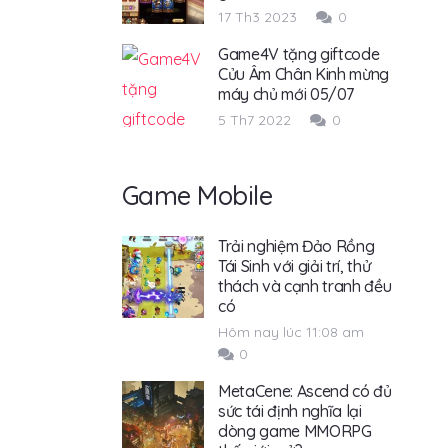
17 Th3 2023
0
Game4V tặng giftcode
Cửu Âm Chân Kinh mừng
máy chủ mới 05/07
5 Th7 2022
0
Game Mobile
Trải nghiệm Đảo Rồng
Tái Sinh với giải trí, thử
thách và cạnh tranh đều
có
Hôm nay lúc 11:08 am
0
MetaCene: Ascend có đủ
sức tái định nghĩa lại
dòng game MMORPG