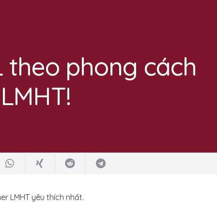
L theo phong cách
 LMHT!
r LMHT yêu thích nhất.