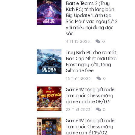
Battle Teams 2 (Truy
Kích PC) trình làng bản
Big Update ‘Lãnh Địa
Sắc Màu’ vào ngày 5/12
với nhiều nội dung đặc
sắc
4 Th12 2023
0
Truy Kích PC cho ra mắt
Bản Cập Nhật mới Ultra
Frost ngày 7/11, tặng
Giftcode free
16 Th11 2023
0
Game4V tặng giftcode
Tam quốc Chess mừng
game update 08/03
28 Th3 2023
0
Game4V tặng giftcode
Tam quốc Chess mừng
game ra mắt 15/02