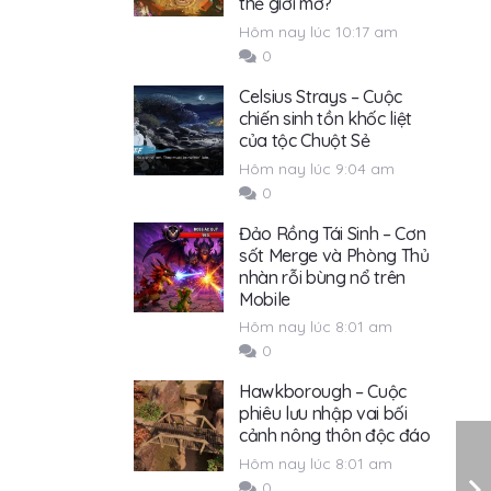
thế giới mở?
Hôm nay lúc 10:17 am
0
Celsius Strays – Cuộc
chiến sinh tồn khốc liệt
của tộc Chuột Sẻ
Hôm nay lúc 9:04 am
0
Đảo Rồng Tái Sinh – Cơn
sốt Merge và Phòng Thủ
nhàn rỗi bùng nổ trên
Mobile
Hôm nay lúc 8:01 am
0
Hawkborough – Cuộc
phiêu lưu nhập vai bối
cảnh nông thôn độc đáo
Hôm nay lúc 8:01 am
0