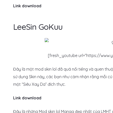
Link download
LeeSin GoKuu
[fresh_youtube url=”https://www
Đây là một mod skin lol đã quá nổi tiếng và quen thu
sử dụng Skin này, các bạn như cảm nhận rằng mỗi c
một “Siêu Xay Da” đích thực.
Link download
Đây là những Mod skin lol Manga đẹp nhất của LMHT 