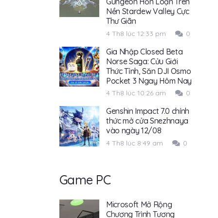
Gungeon Hỗn Loạn Trên
Nền Stardew Valley Cực
Thư Giãn
4 Th8 lúc 12:33 pm
0
Gia Nhập Closed Beta
Norse Saga: Cửu Giới
Thức Tỉnh, Săn DJI Osmo
Pocket 3 Ngay Hôm Nay
4 Th8 lúc 10:26 am
0
Genshin Impact 7.0 chính
thức mở cửa Snezhnaya
vào ngày 12/08
4 Th8 lúc 8:49 am
0
Game PC
Microsoft Mở Rộng
Chương Trình Tương