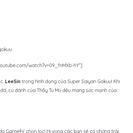
.youtube.com/watch?v=09_fnMXb-hY”]
ộc.
LeeSin
trong hình dạng của Super Saiyan Gokuu! Khi
ú đá, cú đánh của Thầy Tu Mù đều mang sức mạnh của
do Game4V chọn lọc! Hi vọng các bạn sẽ có những trải