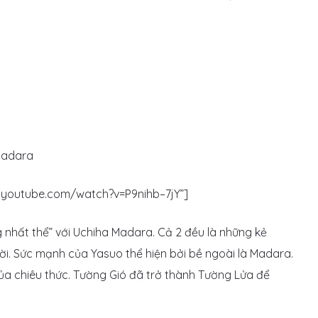
w.youtube.com/watch?v=P9nihb–7jY”]
 nhất thể” với Uchiha Madara. Cả 2 đều là những kẻ
ời. Sức mạnh của Yasuo thể hiện bởi bề ngoài là Madara.
của chiêu thức. Tường Gió đã trở thành Tường Lửa để