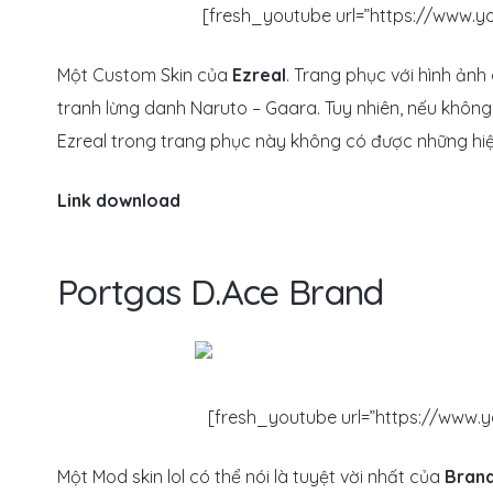
[fresh_youtube url=”https://www
Một Custom Skin của
Ezreal
. Trang phục với hình ản
tranh lừng danh Naruto – Gaara. Tuy nhiên, nếu không
Ezreal trong trang phục này không có được những hiệ
Link download
Portgas D.Ace Brand
[fresh_youtube url=”https://www
Một Mod skin lol có thể nói là tuyệt vời nhất của
Bran