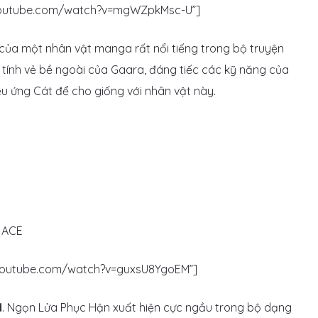
.youtube.com/watch?v=mgWZpkMsc-U”]
h của một nhân vật manga rất nổi tiếng trong bộ truyện
 tính vẻ bề ngoài của Gaara, đáng tiếc các kỹ năng của
u ứng Cát để cho giống với nhân vật này.
.youtube.com/watch?v=guxsU8YgoEM”]
d
. Ngọn Lửa Phục Hận xuất hiện cực ngầu trong bộ dạng