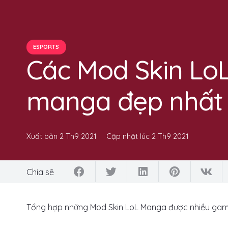
ESPORTS
Các Mod Skin Lo
manga đẹp nhất
Xuất bản
2 Th9 2021
Cập nhật lúc
2 Th9 2021
Chia sẽ
Tổng hợp những Mod Skin LoL Manga được nhiều game