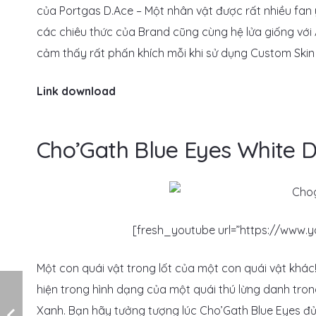
của Portgas D.Ace – Một nhân vật được rất nhiều fan 
các chiêu thức của Brand cũng cùng hệ lửa giống với
cảm thấy rất phấn khích mỗi khi sử dụng Custom Ski
Link download
Cho’Gath Blue Eyes White 
[fresh_youtube url=”https://www
Một con quái vật trong lốt của một con quái vật khá
hiện trong hình dạng của một quái thú lừng danh tron
Xanh. Bạn hãy tưởng tượng lúc Cho’Gath Blue Eyes đủ 6