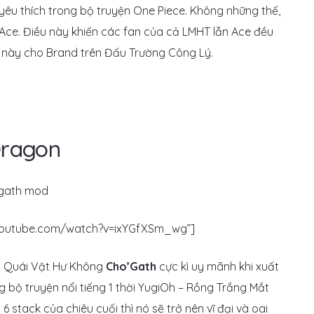
yêu thích trong bộ truyện One Piece. Không những thế,
 Ace. Điều này khiến các fan của cả LMHT lẫn Ace đều
n này cho Brand trên Đấu Trường Công Lý.
Dragon
.youtube.com/watch?v=ixYGfXSm_wg”]
c! Quái Vật Hư Không
Cho’Gath
cực kì uy mãnh khi xuất
g bộ truyện nổi tiếng 1 thời YugiOh – Rồng Trắng Mắt
 stack của chiêu cuối thì nó sẽ trở nên vĩ đại và oai