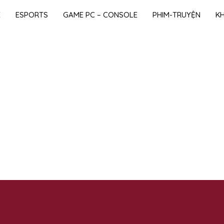
E
ESPORTS
GAME PC – CONSOLE
PHIM-TRUYỆN
K