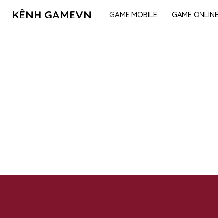
KÊNH GAMEVN
GAME MOBILE
GAME ONLIN