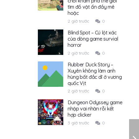
chơi khám phá thế giới
tìm đồ vật ẩn đầy mê
hoặc
2 giờ trước
0
Blind Spot – Cú lột xác
của dòng game survial
horror
2 giờ trước
0
Rubber Duck Story –
Xuyên không làm anh
hùng bất đắc dĩ ở vương
quốc Vịt
2 giờ trước
0
Dungeon Odyssey game
nhập vai nhàn rỗi kết
hợp clicker
3 giờ trước
0