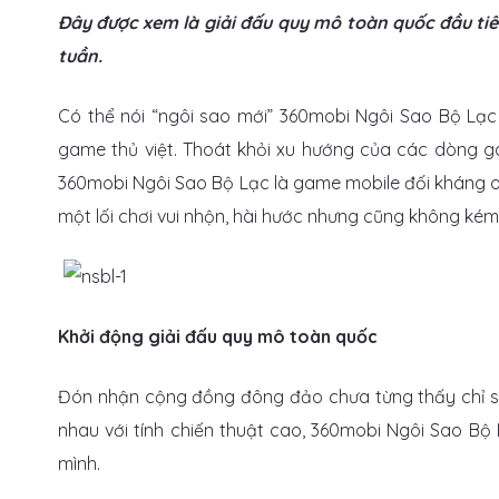
Đây được xem là giải đấu quy mô toàn quốc đầu ti
tuần.
Có thể nói “ngôi sao mới” 360mobi Ngôi Sao Bộ Lạ
game thủ việt. Thoát khỏi xu hướng của các dòng ga
360mobi Ngôi Sao Bộ Lạc là game mobile đối kháng 
một lối chơi vui nhộn, hài hước nhưng cũng không ké
Khởi động giải đấu quy mô toàn quốc
Đón nhận cộng đồng đông đảo chưa từng thấy chỉ sa
nhau với tính chiến thuật cao, 360mobi Ngôi Sao Bộ
mình.