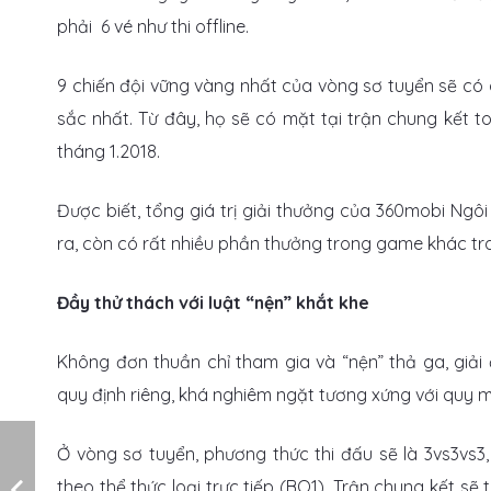
phải 6 vé như thi offline.
9 chiến đội vững vàng nhất của vòng sơ tuyển sẽ có d
sắc nhất. Từ đây, họ sẽ có mặt tại trận chung kết
tháng 1.2018.
Được biết, tổng giá trị giải thưởng của 360mobi Ngô
ra, còn có rất nhiều phần thưởng trong game khác tra
Đầy thử thách với luật “nện” khắt khe
Không đơn thuần chỉ tham gia và “nện” thả ga, gi
quy định riêng, khá nghiêm ngặt tương xứng với quy 
Ở vòng sơ tuyển, phương thức thi đấu sẽ là 3vs3vs3, 
theo thể thức loại trực tiếp (BO1). Trận chung kết sẽ