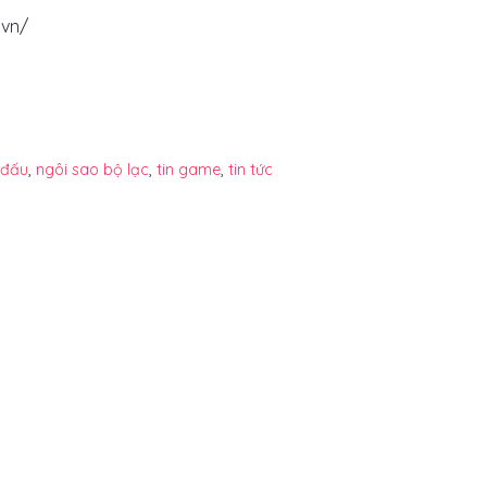
.vn/
 đấu
,
ngôi sao bộ lạc
,
tin game
,
tin tức