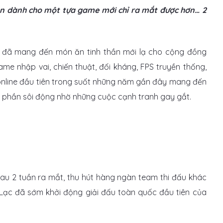
ên dành cho một tựa game mới chỉ ra mắt được hơn… 2
c đã mang đến món ăn tinh thần mới lạ cho cộng đồng
me nhập vai, chiến thuật, đối kháng, FPS truyền thống,
online đầu tiên trong suốt những năm gần đây mang đến
m phần sôi động nhờ những cuộc cạnh tranh gay gắt.
u 2 tuần ra mắt, thu hút hàng ngàn team thi đấu khác
 Lạc đã sớm khởi động giải đấu toàn quốc đầu tiên của