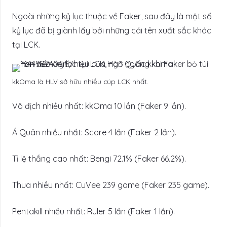
Ngoài những kỷ lục thuộc về Faker, sau đây là một số
kỷ lục đã bị giành lấy bởi những cái tên xuất sắc khác
tại LCK.
kkOma là HLV sở hữu nhiều cúp LCK nhất.
Vô địch nhiều nhất: kkOma 10 lần (Faker 9 lần).
Á Quân nhiều nhất: Score 4 lần (Faker 2 lần).
Tỉ lệ thắng cao nhất: Bengi 72.1% (Faker 66.2%).
Thua nhiều nhất: CuVee 239 game (Faker 235 game).
Pentakill nhiều nhất: Ruler 5 lần (Faker 1 lần).