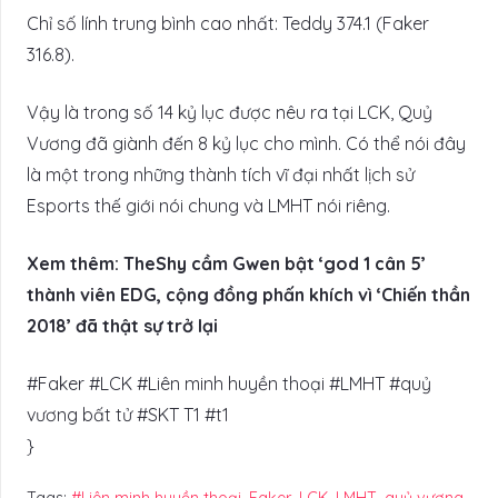
Chỉ số lính trung bình cao nhất: Teddy 374.1 (Faker
316.8).
Vậy là trong số 14 kỷ lục được nêu ra tại LCK, Quỷ
Vương đã giành đến 8 kỷ lục cho mình. Có thể nói đây
là một trong những thành tích vĩ đại nhất lịch sử
Esports thế giới nói chung và LMHT nói riêng.
Xem thêm: TheShy cầm Gwen bật ‘god 1 cân 5’
thành viên EDG, cộng đồng phấn khích vì ‘Chiến thần
2018’ đã thật sự trở lại
#Faker #LCK #Liên minh huyền thoại #LMHT #quỷ
vương bất tử #SKT T1 #t1
}