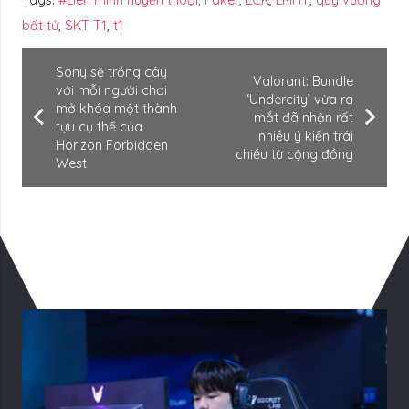
Tags:
#Liên minh huyền thoại
,
Faker
,
LCK
,
LMHT
,
quỷ vương
bất tử
,
SKT T1
,
t1
Sony sẽ trồng cây
Valorant: Bundle
với mỗi người chơi
‘Undercity’ vừa ra
mở khóa một thành
mắt đã nhận rất
tựu cụ thể của
nhiều ý kiến trái
Horizon Forbidden
chiều từ cộng đồng
West
Có Thể Bạn Quan tâm