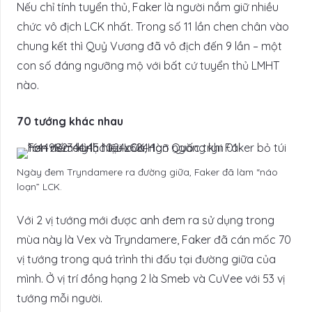
Nếu chỉ tính tuyển thủ, Faker là người nắm giữ nhiều
chức vô địch LCK nhất. Trong số 11 lần chen chân vào
chung kết thì Quỷ Vương đã vô địch đến 9 lần – một
con số đáng ngưỡng mộ với bất cứ tuyển thủ LMHT
nào.
70 tướng khác nhau
Ngày đem Tryndamere ra đường giữa, Faker đã làm “náo
loạn” LCK.
Với 2 vị tướng mới được anh đem ra sử dụng trong
mùa này là Vex và Tryndamere, Faker đã cán mốc 70
vị tướng trong quá trình thi đấu tại đường giữa của
mình. Ở vị trí đồng hạng 2 là Smeb và CuVee với 53 vị
tướng mỗi người.