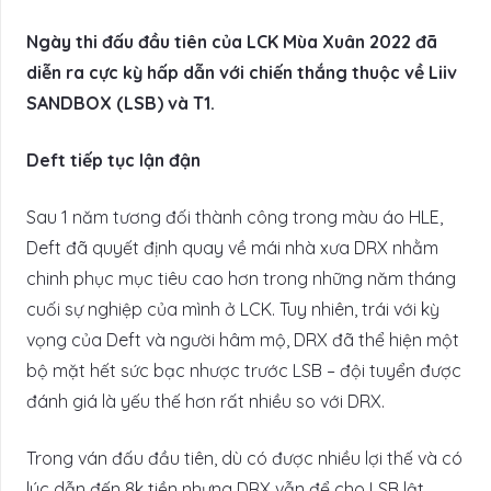
Ngày thi đấu đầu tiên của LCK Mùa Xuân 2022 đã
diễn ra cực kỳ hấp dẫn với chiến thắng thuộc về Liiv
SANDBOX (LSB) và T1.
Deft tiếp tục lận đận
Sau 1 năm tương đối thành công trong màu áo HLE,
Deft đã quyết định quay về mái nhà xưa DRX nhằm
chinh phục mục tiêu cao hơn trong những năm tháng
cuối sự nghiệp của mình ở LCK. Tuy nhiên, trái với kỳ
vọng của Deft và người hâm mộ, DRX đã thể hiện một
bộ mặt hết sức bạc nhược trước LSB – đội tuyển được
đánh giá là yếu thế hơn rất nhiều so với DRX.
Trong ván đấu đầu tiên, dù có được nhiều lợi thế và có
lúc dẫn đến 8k tiền nhưng DRX vẫn để cho LSB lật