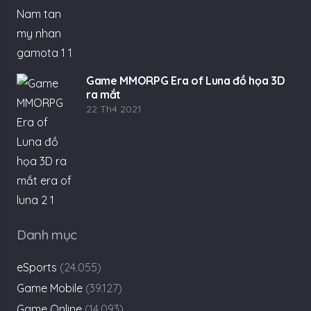
Game MMORPG Era of Luna đồ họa 3D
ra mắt
22 Th4 2021
Danh mục
eSports
(24.055)
Game Mobile
(39.127)
Game Online
(14.093)