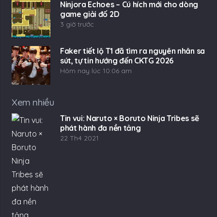
Ninjora Echoes – Cú hích mới cho dòng
game giải đố 2D
3 giờ trước
Faker tiết lộ T1 đã tìm ra nguyên nhân sa
sút, tự tin hướng đến CKTG 2026
Hôm nay lúc 10:06 am
Xem nhiều
Tin vui: Naruto × Boruto Ninja Tribes sẽ
phát hành đa nền tảng
22 Th4 2021