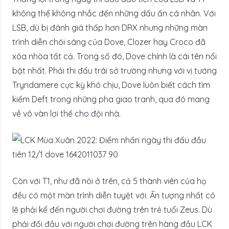
không thể không nhắc đến những dấu ấn cá nhân. Với
LSB, dù bị đánh giá thấp hơn DRX nhưng những màn
trình diễn chói sáng của Dove, Clozer hay Croco đã
xóa nhòa tất cả. Trong số đó, Dove chính là cái tên nổi
bật nhất. Phải thi đấu trái sở trường nhưng với vị tướng
Tryndamere cực kỳ khó chịu, Dove luôn biết cách tìm
kiếm Deft trong những pha giao tranh, qua đó mang
về vô vàn lợi thế cho đội nhà.
Còn với T1, như đã nói ở trên, cả 5 thành viên của họ
đều có một màn trình diễn tuyệt với. Ấn tượng nhất có
lẽ phải kể đến người chơi đường trên trẻ tuổi Zeus. Dù
phải đối đầu với người chơi đường trên hàng đầu LCK