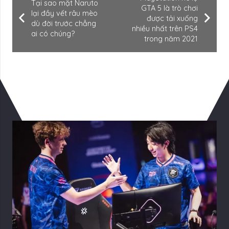
Tại sao mặt Naruto
GTA 5 là trò chơi
lại đầy vết râu mèo
được tải xuống
dù đời trước chẳng
nhiều nhất trên PS4
ai có chúng?
trong năm 2021
Có Thể Bạn Quan tâm