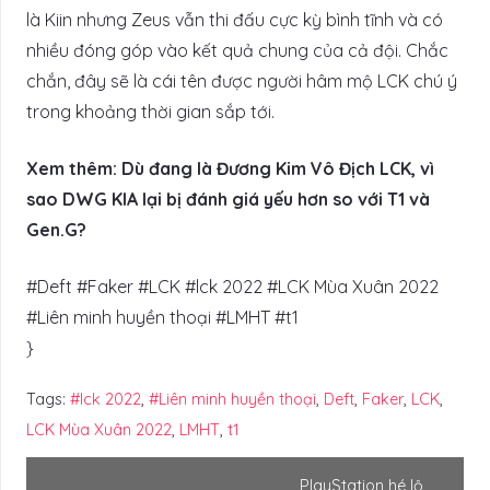
là Kiin nhưng Zeus vẫn thi đấu cực kỳ bình tĩnh và có
nhiều đóng góp vào kết quả chung của cả đội. Chắc
chắn, đây sẽ là cái tên được người hâm mộ LCK chú ý
trong khoảng thời gian sắp tới.
Xem thêm: Dù đang là Đương Kim Vô Địch LCK, vì
sao DWG KIA lại bị đánh giá yếu hơn so với T1 và
Gen.G?
#Deft #Faker #LCK #lck 2022 #LCK Mùa Xuân 2022
#Liên minh huyền thoại #LMHT #t1
}
Tags:
#lck 2022
,
#Liên minh huyền thoại
,
Deft
,
Faker
,
LCK
,
LCK Mùa Xuân 2022
,
LMHT
,
t1
PlayStation hé lộ