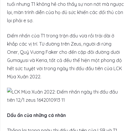
tuổi nhưng T1 không hề cho thấy sự non nớt mà ngược
lại, màn trình diễn của họ đủ sức khiến các đối thủ còn
lại phải e sợ.
Điểm nhấn của T1 trong trận đấu vừa rồi trải dài ở
khắp các vị trí. Từ đường trên Zeus, người đi rừng
Oner, Quỷ Vương Faker cho đến cặp đôi đường dưới
Gumayusi và Keria, tất cả đều thể hiện một phong độ
hết sức tuyệt vời trong ngày thi đấu đầu tiên của LCK
Mùa Xuân 2022.
Dấu ấn của những cá nhân
Thắng lợi trong ngày thi đấu đầu tiên của LSB và T1