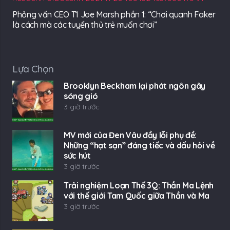
Phỏng vấn CEO T1 Joe Marsh phần 1: “Chơi quanh Faker
là cách mà các tuyển thủ trẻ muốn chơi”
Lựa Chọn
Brooklyn Beckham lại phát ngôn gây
sóng gió
3 giờ trước
MV mới của Đen Vâu đầy lỗi phụ đề:
Những “hạt sạn” đáng tiếc và dấu hỏi về
sức hút
3 giờ trước
Trải nghiệm Loạn Thế 3Q: Thần Ma Lệnh
với thế giới Tam Quốc giữa Thần và Ma
3 giờ trước