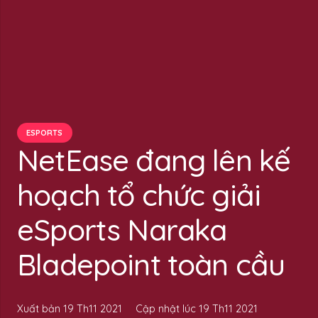
ESPORTS
NetEase đang lên kế
hoạch tổ chức giải
eSports Naraka
Bladepoint toàn cầu
Xuất bản
19 Th11 2021
Cập nhật lúc
19 Th11 2021