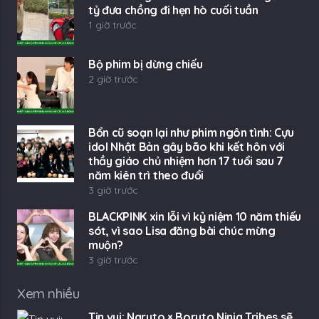
tỷ đưa chồng đi hẹn hò cuối tuần
1 giờ trước
Bộ phim bị dừng chiếu
2 giờ trước
Bổn cũ soạn lại như phim ngôn tình: Cựu
idol Nhật Bản gây bão khi kết hôn với
thầy giáo chủ nhiệm hơn 17 tuổi sau 7
năm kiên trì theo đuổi
3 giờ trước
BLACKPINK xin lỗi vì kỷ niệm 10 năm thiếu
sót, vì sao Lisa đăng bài chúc mừng
muộn?
3 giờ trước
Xem nhiều
Tin vui: Naruto × Boruto Ninja Tribes sẽ