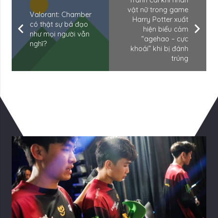
vật nữ trong game
Valorant: Chamber
Harry Potter xuất
có thật sự bá đạo
hiện biểu cảm
như mọi người vẫn
“agehao – cực
nghĩ?
khoái” khi bị đánh
trúng
Có Thể Bạn Quan tâm