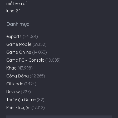
Danh mục
eSports
(24.064)
Game Mobile
(39.152)
Game Online
(14.093)
Game PC – Console
(10.083)
Khác
(43.998)
Cộng Đồng
(42.265)
Giftcode
(1.424)
Review
(227)
Thư Viện Game
(82)
Phim-Truyện
(17.312)