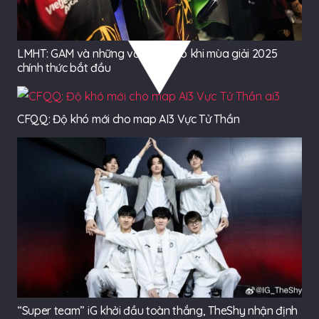
LMHT: GAM và những vấn đề lộ rõ khi mùa giải 2025
chính thức bắt đầu
CFQQ: Độ khó mới cho map AI3 Vực Tử Thần
“Super team” iG khởi đầu toàn thắng, TheShy nhận định