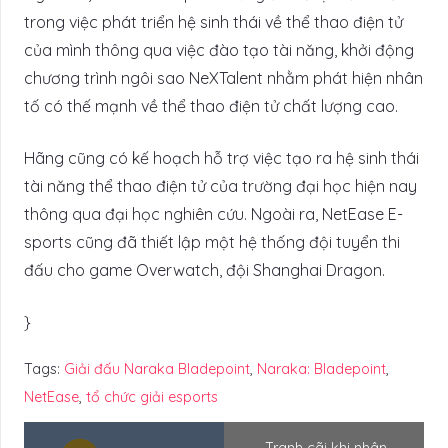
trong việc phát triển hệ sinh thái về thể thao điện tử
của mình thông qua việc đào tạo tài năng, khởi động
chương trình ngôi sao NeXTalent nhằm phát hiện nhân
tố có thế mạnh về thể thao điện tử chất lượng cao.
Hãng cũng có kế hoạch hỗ trợ việc tạo ra hệ sinh thái
tài năng thể thao điện tử của trường đại học hiện nay
thông qua đại học nghiên cứu. Ngoài ra, NetEase E-
sports cũng đã thiết lập một hệ thống đội tuyển thi
đấu cho game Overwatch, đội Shanghai Dragon.
}
Tags:
Giải đấu Naraka Bladepoint
,
Naraka: Bladepoint
,
NetEase
,
tổ chức giải esports
Tranh cãi khi nhân