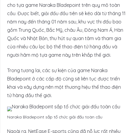
cho tựa game Naraka Bladepoint trên quy mô toàn
cầu. Được biết, giải đấu đầu tiên sẽ kéo dài từ tháng 11
năm nay đến tháng 01 năm sau, khu vực thi đấu bao
gồm Trung Quốc, Bắc Mỹ, châu Âu, Đông Nam Á, Hàn
Quốc và Nhật Bản, thu hút sự quan tâm và tham gia
của nhiều câu lạc bộ thể thao điện tử hàng đầu và
người hâm mộ tựa game này trên khắp thế giới.
Trong tương lai, các sự kiện của game Naraka
Bladepoint ở các cấp độ cũng sẽ liên tục được triển
khai và xây dựng nên một thương hiệu thể thao điện
tử hàng đầu thế giới.
Naraka Bladepoint sắp tổ chức giải đấu toàn cầu
Ngoài ra, NetEase E-sports cũng đã nỗ lực rất nhiều