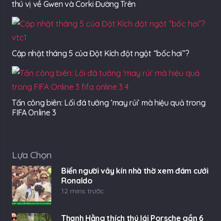
thú vị về Gwen và Corki Đường Trên
Cập nhật tháng 5 của Đột Kích đột ngột “bốc hơi”?
Tấn công biên: Lối đá tưởng ‘may rủi’ mà hiệu quả trong
FIFA Online 3
Lựa Chọn
Biển người vây kín nhà thờ xem đám cưới
Ronaldo
12 mins trước
Thanh Hằng thích thú lái Porsche gần 6