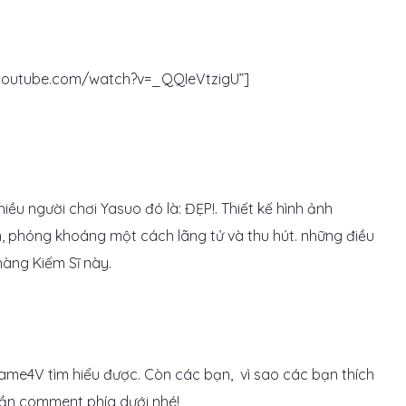
.youtube.com/watch?v=_QQIeVtzigU”]
iều người chơi Yasuo đó là: ĐẸP!. Thiết kế hình ảnh
, phóng khoáng một cách lãng tử và thu hút. những điều
àng Kiếm Sĩ này.
ame4V tìm hiểu được. Còn các bạn, vì sao các bạn thích
hần comment phía dưới nhé!