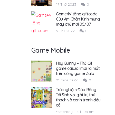
17 Th3 2023
0
Game4V tặng giftcode
Cửu Âm Chân Kinh mừng
máy chủ mới 05/07
5 Th7 2022
0
Game Mobile
Hey Bunny – Thỏ Ơi!
game casual mới ra mắt
trên cổng game Zalo
21 mins trước
0
Trải nghiệm Đảo Rồng
Tái Sinh với giải trí, thử
thách và cạnh tranh đều
có
Yesterday lúc 11:08 am