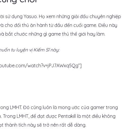
ười sử dụng Yasuo. Họ xem những giải đấu chuyên nghiệp
à cho đối thủ ăn hành từ đầu đến cuối game. Điều này
à bắt chước những gì game thủ thế giới hay làm.
ốn tu luyện vị Kiếm Sĩ này:
.youtube.com/watch?v=jPJ7AWxq5Qg”]
 trong LMHT. Đó cũng luôn là mong ước của gamer trong
. Trong LMHT, để đạt được Pentakill là một điều không
ạt thành tích này sẽ trở nên rất dễ dàng.