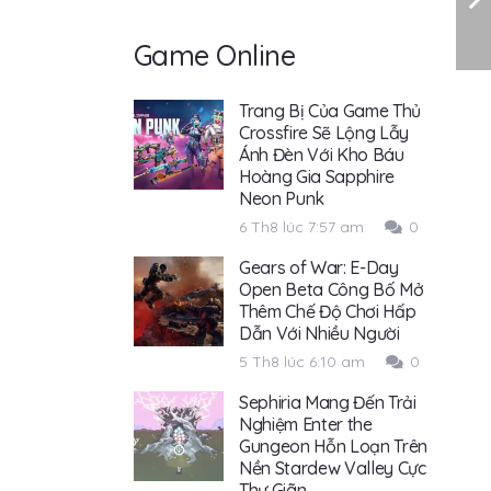
Game Online
Trang Bị Của Game Thủ
Crossfire Sẽ Lộng Lẫy
Ánh Đèn Với Kho Báu
Hoàng Gia Sapphire
Neon Punk
6 Th8 lúc 7:57 am
0
Gears of War: E-Day
Open Beta Công Bố Mở
Thêm Chế Độ Chơi Hấp
Dẫn Với Nhiều Người
5 Th8 lúc 6:10 am
0
Sephiria Mang Đến Trải
Nghiệm Enter the
Gungeon Hỗn Loạn Trên
Nền Stardew Valley Cực
Thư Giãn