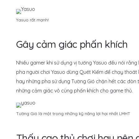
Yasuo rất mạnh!
Gây cảm giác phấn khích
Nhiều gamer khi sử dụng vị tướng Yasuo đều nói rằng 
pha người chơi Yasuo dùng Quét Kiếm để chạy thoát k
hay những pha sử dụng Tường Gió chặn hết các đòn t
những cảm giác vô cùng phấn khích cho game thủ.
Tường Gió là một trong những kỹ năng lợi hại nhất LMHT
Thấy cao thủ chơi hay nên 