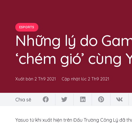
ESPORTS
Những lý do Gam
‘chém gió’ cùng 
Xuất bản
2 Th9 2021
Cập nhật lúc
2 Th9 2021
Chia sẽ
Yasuo từ khi xuất hiện trên Đấu Trường Công Lý đã th