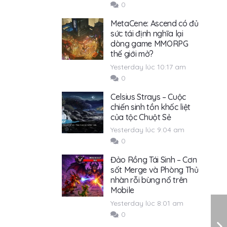
0
MetaCene: Ascend có đủ
sức tái định nghĩa lại
dòng game MMORPG
thế giới mở?
Yesterday lúc 10:17 am
0
Celsius Strays – Cuộc
chiến sinh tồn khốc liệt
của tộc Chuột Sẻ
Yesterday lúc 9:04 am
0
Đảo Rồng Tái Sinh – Cơn
sốt Merge và Phòng Thủ
nhàn rỗi bùng nổ trên
Mobile
Yesterday lúc 8:01 am
0