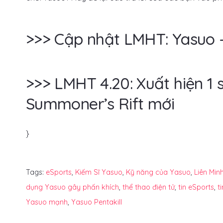
>>> Cập nhật LMHT: Yasuo –
>>> LMHT 4.20: Xuất hiện 1 s
Summoner’s Rift mới
}
Tags:
eSports
,
Kiếm Sĩ Yasuo
,
Kỹ năng của Yasuo
,
Liên Min
dụng Yasuo gây phấn khích
,
thể thao điện tử
,
tin eSports
,
t
Yasuo mạnh
,
Yasuo Pentakill