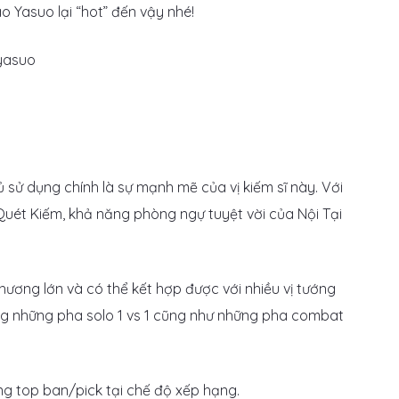
o Yasuo lại “hot” đến vậy nhé!
 sử dụng chính là sự mạnh mẽ của vị kiếm sĩ này. Với
Quét Kiếm, khả năng phòng ngự tuyệt vời của Nội Tại
thương lớn và có thể kết hợp được với nhiều vị tướng
ng những pha solo 1 vs 1 cũng như những pha combat
ong top ban/pick tại chế độ xếp hạng.