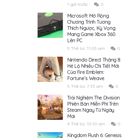
1 giờ trước
0
Microsoft Mở Rộng
Chương Trình Tương
Thích Ngược, Kỳ Vọng
Mang Game Xbox 360
Lên PC
5 Th8 lúc 11:05 am
0
Nintendo Direct Tháng 8
Hé Lộ Nhiều Chi Tiết Mới
Của Fire Emblem:
Fortune’s Weave
5 Th8 lúc 7:33 am
0
Trải Nghiệm The Division
Phiên Bản Miễn Phí Trên
Steam Ngay Từ Ngày
Mai
4 Th8 lúc 10:10 am
0
Kingdom Rush 6: Genesis