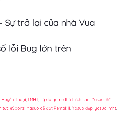
 Sự trở lại của nhà Vua
ố lỗi Bug lớn trên
h Huyền Thoại
,
LMHT
,
Lý do game thủ thích chơi Yasuo
,
Sử
in tức eSports
,
Yasuo dễ đạt Pentakill
,
Yasuo đẹp
,
yasuo lmht
,