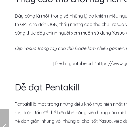
Đây cũng là một trong số những lý do khiến nhiều ng
từ GPL cho đến OGN, thấy những cao thủ chơi Yasuo v
cũng thúc đẩy chính người xem muốn sử dụng Yasuo v
Clip Yasuo trong tay cao thủ Dade làm nhiều gamer mu
[fresh_youtube url=”https://www
Dễ đạt Pentakill
Pentakill là một trong những điều khó thực hiện nhất
mọi trận đấu để thể hiện khả năng siêu hạng của mình
hề đơn giản, nhưng với những ai chơi tốt Yasuo, việc đ