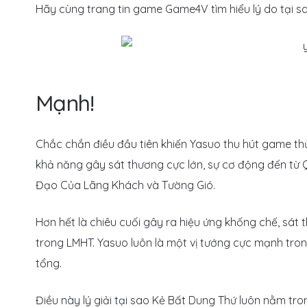
Hãy cùng trang tin game Game4V tìm hiểu lý do tại sa
Mạnh!
Chắc chắn điều đầu tiên khiến Yasuo thu hút game thủ
khả năng gây sát thương cực lớn, sự cơ động đến từ 
Đạo Của Lãng Khách và Tường Gió.
Hơn hết là chiêu cuối gây ra hiệu ứng khống chế, sát 
trong LMHT. Yasuo luôn là một vị tướng cực mạnh tro
tổng.
Điều này lý giải tại sao Kẻ Bất Dung Thứ luôn nằm tr