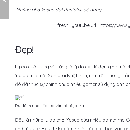
Những pha Yasuo đạt Pentakill dễ dàng:
[fresh_youtube url=”https://www
Đẹp!
Lý do cuối cùng và cũng là lý do cực kì đơn giản mà nh
Yasuo như một Samurai Nhật Bản, nhìn rất phong trần
đó đã thực sự chinh phục nhiều gamer sử dụng anh ch
Dù đánh nhau Yasuo vẫn rất đẹp trai
Đây là những lý do chơi Yasuo của nhiều gamer mà G
chơi Yasuo? Hãy để lại câu trả lời của các bạn vào p