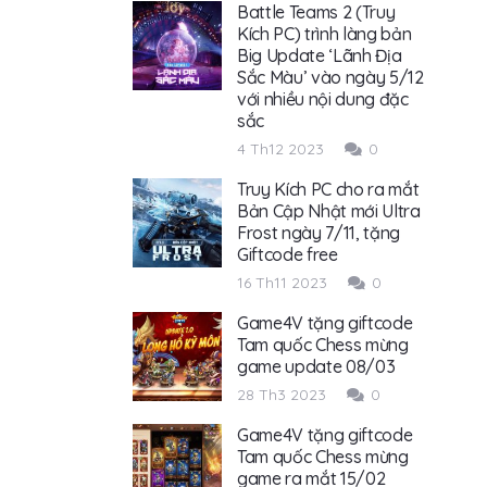
Battle Teams 2 (Truy
Kích PC) trình làng bản
Big Update ‘Lãnh Địa
Sắc Màu’ vào ngày 5/12
với nhiều nội dung đặc
sắc
4 Th12 2023
0
Truy Kích PC cho ra mắt
Bản Cập Nhật mới Ultra
Frost ngày 7/11, tặng
Giftcode free
16 Th11 2023
0
Game4V tặng giftcode
Tam quốc Chess mừng
game update 08/03
28 Th3 2023
0
Game4V tặng giftcode
Tam quốc Chess mừng
game ra mắt 15/02