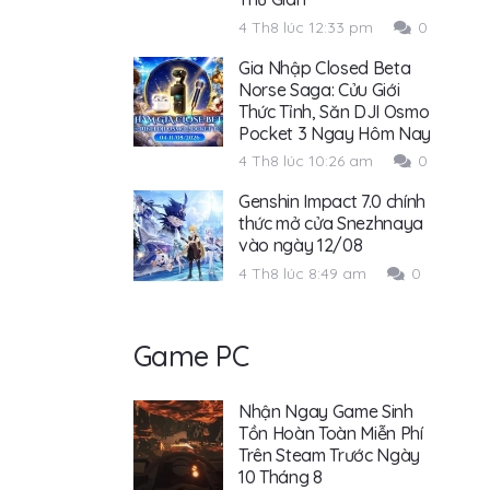
4 Th8 lúc 12:33 pm
0
Gia Nhập Closed Beta
Norse Saga: Cửu Giới
Thức Tỉnh, Săn DJI Osmo
Pocket 3 Ngay Hôm Nay
4 Th8 lúc 10:26 am
0
Genshin Impact 7.0 chính
thức mở cửa Snezhnaya
vào ngày 12/08
4 Th8 lúc 8:49 am
0
Game PC
Nhận Ngay Game Sinh
Tồn Hoàn Toàn Miễn Phí
Trên Steam Trước Ngày
10 Tháng 8