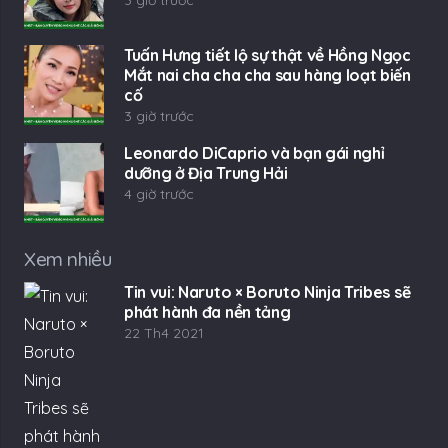
3 giờ trước
Tuấn Hưng tiết lộ sự thật về Hồng Ngọc
Mắt nai cha cha cha sau hàng loạt biến
cố
3 giờ trước
Leonardo DiCaprio và bạn gái nghỉ
dưỡng ở Địa Trung Hải
4 giờ trước
Xem nhiều
Tin vui: Naruto × Boruto Ninja Tribes sẽ
phát hành đa nền tảng
22 Th4 2021