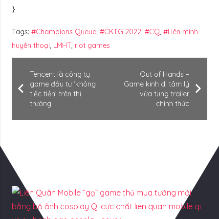
}
Tags:
#Champions Queue
,
#CKTG 2022
,
#CQ
,
#Liên minh
huyền thoại
,
LMHT
,
riot games
Tencent là công ty
Out of Hands –
game đầu tư ‘không
Game kinh dị tâm lý
tiếc tiền’ trên thị
vừa tung trailer
trường
chính thức
Có Thể Bạn Quan tâm