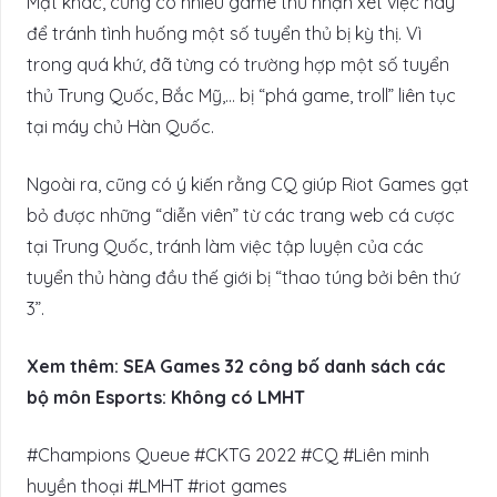
Mặt khác, cũng có nhiều game thủ nhận xét việc này
để tránh tình huống một số tuyển thủ bị kỳ thị. Vì
trong quá khứ, đã từng có trường hợp một số tuyển
thủ Trung Quốc, Bắc Mỹ,… bị “phá game, troll” liên tục
tại máy chủ Hàn Quốc.
Ngoài ra, cũng có ý kiến rằng CQ giúp Riot Games gạt
bỏ được những “diễn viên” từ các trang web cá cược
tại Trung Quốc, tránh làm việc tập luyện của các
tuyển thủ hàng đầu thế giới bị “thao túng bởi bên thứ
3”.
Xem thêm: SEA Games 32 công bố danh sách các
bộ môn Esports: Không có LMHT
#Champions Queue #CKTG 2022 #CQ #Liên minh
huyền thoại #LMHT #riot games