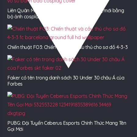
Liên Quân Mobile “gạ” game thủ mua tướng mới bằng
bộ ảnh cosplay Qi cực chất
Chiến thuật FO3: Chiến thuật và cầu thủ cho sơ đồ 4-3-3
Faker có tên trong danh sách 30 Under 30 châu Á của
Forbes
PUBG: Đội Tuyển Ceberus Esports Chính Thức Mang Tên
Gọi Mới