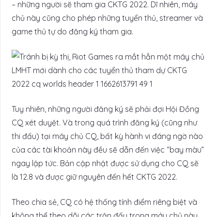
– những người sẽ tham gia CKTG 2022. Dĩ nhiên, máy
chủ này cũng cho phép những tuyển thủ, streamer và
game thủ tự do đăng ký tham gia.
Tuy nhiên, những người đăng ký sẽ phải đợi Hội Đồng
CQ xét duyệt. Và trong quá trình đăng ký (cũng như
thi đấu) tại máy chủ CQ, bất kỳ hành vi đáng ngờ nào
của các tài khoản này đều sẽ dẫn đến việc “bay màu”
ngay lập tức. Bản cập nhật được sử dụng cho CQ sẽ
là 12.8 và được giữ nguyên đến hết CKTG 2022.
Theo chia sẻ, CQ có hệ thống tính điểm riêng biệt và
không thể theo dõi các trận đấu trong máy chủ này