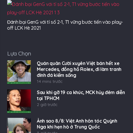
Đánh bại GenG với tỉ số 2-1, T1 vững bước tiến vào play-
off LCK Hè 2021
Lựa Chọn
Quán quân Cười xuyên Việt bán hết xe
Mercedes, đồng hồ Rolex, đi làm tranh
đính đá kiếm sống
14 mins trước
Sau khi gỡ 19 ca khúc, MCK hủy đêm diễn
tại TPHCM
2 giờ trước
Ảnh sao 8/8: Việt Anh hôn tóc Quỳnh
Nga khi hẹn hò ở Trung Quốc