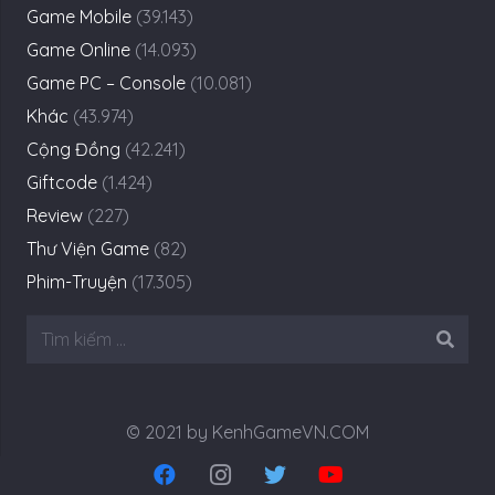
Game Mobile
(39.143)
Game Online
(14.093)
Game PC – Console
(10.081)
Khác
(43.974)
Cộng Đồng
(42.241)
Giftcode
(1.424)
Review
(227)
Thư Viện Game
(82)
Phim-Truyện
(17.305)
Tìm
kiếm
cho:
© 2021 by KenhGameVN.COM