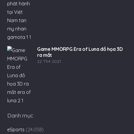
Game MMORPG Era of Luna đồ họa 3D
ra mắt
22 Th4 2021
Danh mục
eSports
(24.058)