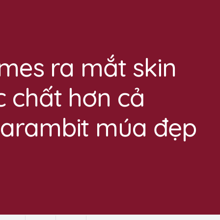
ames ra mắt skin
 chất hơn cả
Karambit múa đẹp