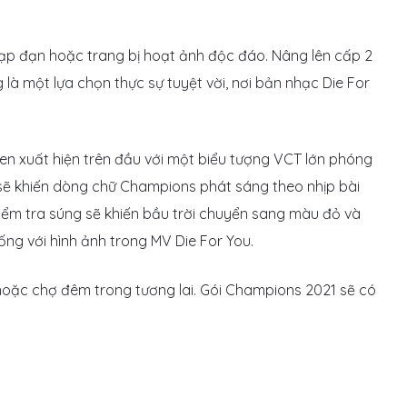
ạp đạn hoặc trang bị hoạt ảnh độc đáo. Nâng lên cấp 2
 là một lựa chọn thực sự tuyệt vời, nơi bản nhạc Die For
n xuất hiện trên đầu với một biểu tượng VCT lớn phóng
 sẽ khiến dòng chữ Champions phát sáng theo nhịp bài
kiểm tra súng sẽ khiến bầu trời chuyển sang màu đỏ và
ống với hình ảnh trong MV Die For You.
 hoặc chợ đêm trong tương lai. Gói Champions 2021 sẽ có