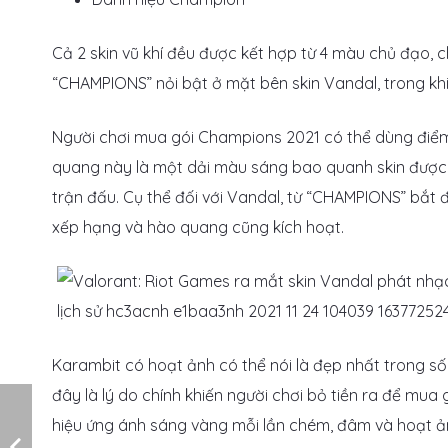
Cả 2 skin vũ khí đều được kết hợp từ 4 màu chủ đạo, 
“CHAMPIONS” nỏi bật ở mặt bên skin Vandal, trong khi 
Người chơi mua gói Champions 2021 có thể dùng điểm
quang này là một dải màu sáng bao quanh skin được 
trận đấu. Cụ thể đối với Vandal, từ “CHAMPIONS” bắt
xếp hạng và hào quang cũng kích hoạt.
Karambit có hoạt ảnh có thể nói là đẹp nhất trong số
đây là lý do chính khiến người chơi bỏ tiền ra để m
hiệu ứng ánh sáng vàng mỗi lần chém, đâm và hoạt ả