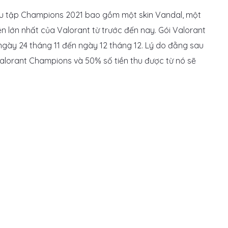
ưu tập Champions 2021 bao gồm một skin Vandal, một
iện lớn nhất của Valorant từ trước đến nay.
Gói Valorant
gày 24 tháng 11 đến ngày 12 tháng 12. Lý do đằng sau
 Valorant Champions và 50% số tiền thu được từ nó sẽ