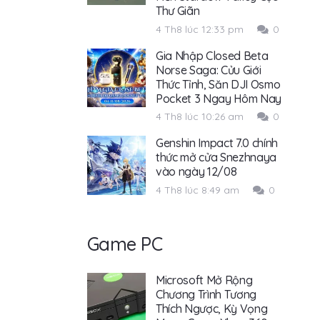
Thư Giãn
4 Th8 lúc 12:33 pm
0
Gia Nhập Closed Beta
Norse Saga: Cửu Giới
Thức Tỉnh, Săn DJI Osmo
Pocket 3 Ngay Hôm Nay
4 Th8 lúc 10:26 am
0
Genshin Impact 7.0 chính
thức mở cửa Snezhnaya
vào ngày 12/08
4 Th8 lúc 8:49 am
0
Game PC
Microsoft Mở Rộng
Chương Trình Tương
Thích Ngược, Kỳ Vọng