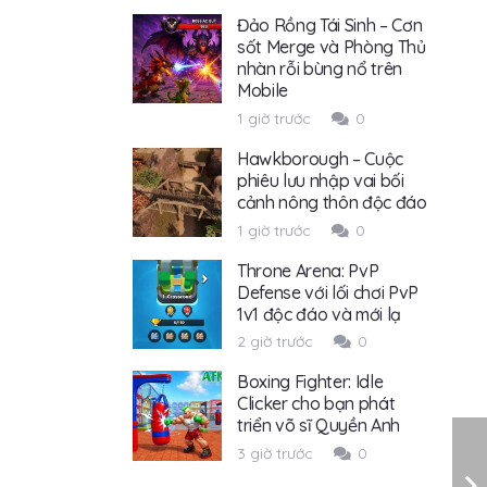
Đảo Rồng Tái Sinh – Cơn
sốt Merge và Phòng Thủ
nhàn rỗi bùng nổ trên
Mobile
1 giờ trước
0
Hawkborough – Cuộc
phiêu lưu nhập vai bối
cảnh nông thôn độc đáo
1 giờ trước
0
Throne Arena: PvP
Defense với lối chơi PvP
1v1 độc đáo và mới lạ
2 giờ trước
0
Boxing Fighter: Idle
Clicker cho bạn phát
triển võ sĩ Quyền Anh
3 giờ trước
0