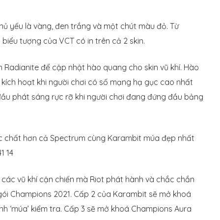
chủ yếu là vàng, đen trắng và một chút màu đỏ. Từ
biểu tượng của VCT có in trên cả 2 skin.
 Radianite để cập nhật hào quang cho skin vũ khí. Hào
kích hoạt khi người chơi có số mạng hạ gục cao nhất
 đầu phát sáng rực rỡ khi người chơi đang đứng đầu bảng
 các vũ khí cận chiến mà Riot phát hành và chắc chắn
ua gói Champions 2021. Cấp 2 của Karambit sẽ mở khoá
nh ‘múa’ kiểm tra. Cấp 3 sẽ mở khoá Champions Aura