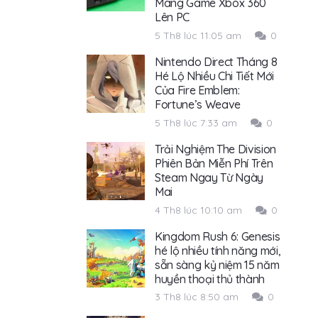
Mang Game Xbox 360
Lên PC
5 Th8 lúc 11:05 am
0
Nintendo Direct Tháng 8
Hé Lộ Nhiều Chi Tiết Mới
Của Fire Emblem:
Fortune’s Weave
5 Th8 lúc 7:33 am
0
Trải Nghiệm The Division
Phiên Bản Miễn Phí Trên
Steam Ngay Từ Ngày
Mai
4 Th8 lúc 10:10 am
0
Kingdom Rush 6: Genesis
hé lộ nhiều tính năng mới,
sẵn sàng kỷ niệm 15 năm
huyền thoại thủ thành
3 Th8 lúc 8:50 am
0