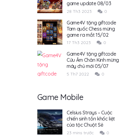
game update 08/03
28 Th3 2023
0
Game4V tặng giftcode
Tam quốc Chess mừng
game ra mắt 15/02
17 Th3 2023
0
Game4V tặng giftcode
Cửu Âm Chân Kinh mừng
máy chủ mới 05/07
5 Th7 2022
0
Game Mobile
Celsius Strays – Cuộc
chiến sinh tồn khốc liệt
của tộc Chuột Sẻ
23 mins trước
0