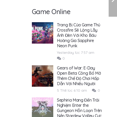
Game Online
Trang Bị Của Game Thủ
Crossfire Sẽ Lộng Lẫy
Ánh Đèn Với Kho Báu
Hoàng Gia Sapphire
Neon Punk
Yesterday lúc 7:57 am
0
Gears of War: E-Day
Open Beta Công Bố Mở
Thêm Chế Độ Chơi Hấp
Dẫn Với Nhiều Người
5 Th8 lúc 6:10 am
0
Sephiria Mang Đến Trải
Nghiệm Enter the
Gungeon Hỗn Loạn Trên
Nền Stardew Valley Cực