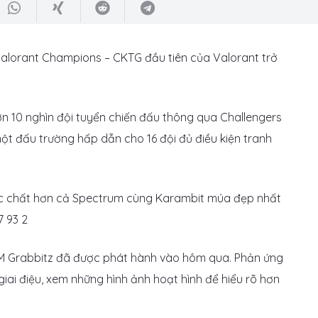
 Valorant Champions – CKTG đầu tiên của Valorant trở
n 10 nghìn đội tuyển chiến đấu thông qua Challengers
ột đấu trường hấp dẫn cho 16 đội đủ điều kiện tranh
EDM Grabbitz đã được phát hành vào hôm qua. Phản ứng
iai điệu, xem những hình ảnh hoạt hình để hiểu rõ hơn