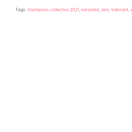
Tags:
champions collection 2021
,
karambit
,
skin
,
Valorant
,