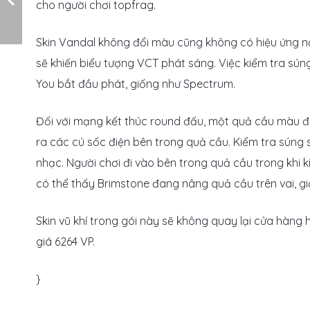
cho người chơi topfrag.
Skin Vandal không đổi màu cũng không có hiệu ứng n
sẽ khiến biểu tượng VCT phát sáng. Việc kiểm tra súng
You bắt đầu phát, giống như Spectrum.
Đối với mạng kết thúc round đấu, một quả cầu màu đe
ra các cú sốc điện bên trong quả cầu. Kiểm tra súng
nhạc. Người chơi đi vào bên trong quả cầu trong khi 
có thể thấy Brimstone đang nâng quả cầu trên vai, gi
Skin vũ khí trong gói này sẽ không quay lại cửa hàng
giá 6264 VP.
}