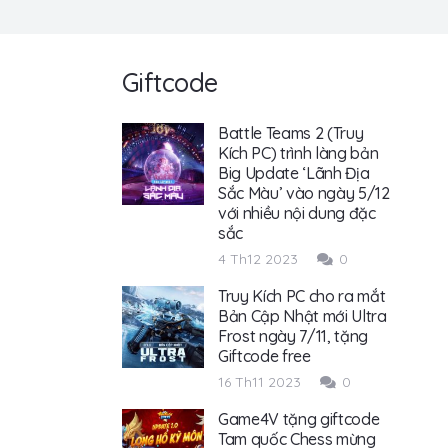
Giftcode
Battle Teams 2 (Truy
Kích PC) trình làng bản
Big Update ‘Lãnh Địa
Sắc Màu’ vào ngày 5/12
với nhiều nội dung đặc
sắc
4 Th12 2023
0
Truy Kích PC cho ra mắt
Bản Cập Nhật mới Ultra
Frost ngày 7/11, tặng
Giftcode free
16 Th11 2023
0
Game4V tặng giftcode
Tam quốc Chess mừng