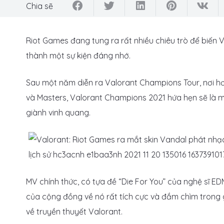
Chia sẽ
Riot Games đang tung ra rất nhiều chiêu trò để biến
thành một sự kiện đáng nhớ.
Sau một năm diễn ra Valorant Champions Tour, nơi hơ
và Masters, Valorant Champions 2021 hứa hẹn sẽ là m
giành vinh quang.
MV chính thức, có tựa đề “Die For You” của nghệ sĩ 
của cộng đồng về nó rất tích cực và đắm chìm trong g
về truyền thuyết Valorant.