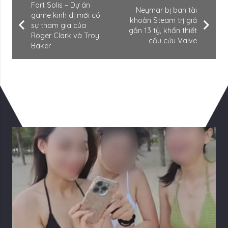
Fort Solis – Dự án
Neymar bị ban tài
game kinh dị mới có
khoản Steam trị giá
sự tham gia của
gần 13 tỷ, khẩn thiết
Roger Clark và Troy
cầu cứu Valve
Baker
Có Thể Bạn Quan tâm