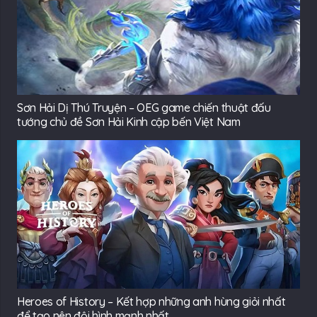
Sơn Hải Dị Thú Truyện – OEG game chiến thuật đấu
tướng chủ đề Sơn Hải Kinh cập bến Việt Nam
Heroes of History – Kết hợp những anh hùng giỏi nhất
để tạo nên đội hình mạnh nhất