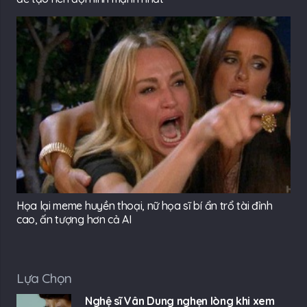
Họa lại meme huyền thoại, nữ họa sĩ bí ẩn trổ tài đỉnh
cao, ấn tượng hơn cả AI
Lựa Chọn
Nghệ sĩ Vân Dung nghẹn lòng khi xem