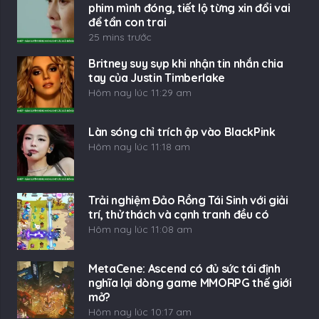
phim mình đóng, tiết lộ từng xin đổi vai
để tẩn con trai
25 mins trước
Britney suy sụp khi nhận tin nhắn chia
tay của Justin Timberlake
Hôm nay lúc 11:29 am
Làn sóng chỉ trích ập vào BlackPink
Hôm nay lúc 11:18 am
Trải nghiệm Đảo Rồng Tái Sinh với giải
trí, thử thách và cạnh tranh đều có
Hôm nay lúc 11:08 am
MetaCene: Ascend có đủ sức tái định
nghĩa lại dòng game MMORPG thế giới
mở?
Hôm nay lúc 10:17 am