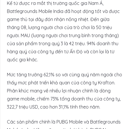
Kể từ được ra mắt thị trường quốc gia Nam Á,
Battlegrounds Mobile India đã hoạt động tốt và được
game thủ tại đây đón nhận nồng nhiệt. Đến giữa
tháng 08, lượng người chơi của trò chơi là 50 triệu
người. MAU (lượng người chơi trung bình trong tháng)
của sản phẩm trong quý 3 là 42 triệu. 94% doanh thu
hàng quý của công ty đến từ Ấn Độ và còn lại là từ
quốc gia khác.
Mức tăng trưởng 62,1% so với cùng quý năm ngoái cho
thấy mức phát triển khả quan của công ty Krafton.
Phân khúc mang về nhiều lợi nhuận chính là dòng
game mobile, chiếm 73% tổng doanh thu của công ty,
322,7 triệu USD, cao hơn 31,1% tính theo năm.
Các sản phẩm chính là PUBG Mobile và Battlegrounds