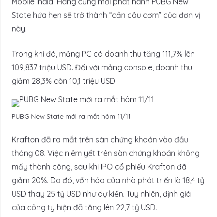
Mobile India. Hãng cũng mới phát hành PUBG New
State hứa hẹn sẽ trở thành “cần câu cơm” của đơn vị
này.
Trong khi đó, mảng PC có doanh thu tăng 111,7% lên
109,837 triệu USD. Đối với mảng console, doanh thu
giảm 28,3% còn 10,1 triệu USD.
PUBG New State mới ra mắt hôm 11/11
Krafton đã ra mắt trên sàn chứng khoán vào đầu
tháng 08. Việc niêm yết trên sàn chứng khoán không
mấy thành công, sau khi IPO cổ phiếu Krafton đã
giảm 20%. Do đó, vốn hóa của nhà phát triển là 18,4 tỷ
USD thay 25 tỷ USD như dự kiến. Tuy nhiên, định giá
của công ty hiện đã tăng lên 22,7 tỷ USD.