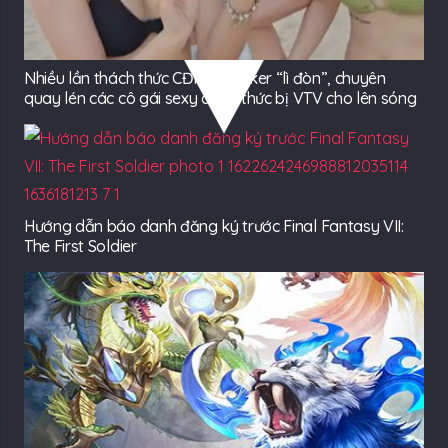
Nhiều lần thách thức CĐM, TikToker “lì đòn”, chuyên
quay lén các cô gái sexy chính thức bị VTV cho lên sóng
Hướng dẫn báo danh đăng ký trước Final Fantasy VII:
The First Soldier