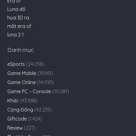
Danh mục
eSports
(24.058)
Game Mobile
(39.143)
Game Online
(14.093)
Game PC – Console
(10.081)
Khác
(43.968)
Cộng Đồng
(42.235)
Giftcode
(1.424)
Review
(227)