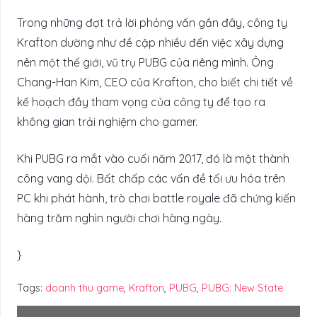
Trong những đợt trả lời phỏng vấn gần đây, công ty
Krafton dường như đề cập nhiều đến việc xây dựng
nên một thế giới, vũ trụ PUBG của riêng mình. Ông
Chang-Han Kim, CEO của Krafton, cho biết chi tiết về
kế hoạch đầy tham vọng của công ty để tạo ra
không gian trải nghiệm cho gamer.
Khi PUBG ra mắt vào cuối năm 2017, đó là một thành
công vang dội. Bất chấp các vấn đề tối ưu hóa trên
PC khi phát hành, trò chơi battle royale đã chứng kiến
hàng trăm nghìn người chơi hàng ngày.
}
Tags:
doanh thu game
,
Krafton
,
PUBG
,
PUBG: New State