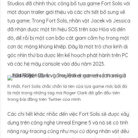
Studios đã chính thức công bố tựa game Fort Solis với
một đoạn trailer giới thiệu và các chi tiết bổ sung về
tựa game. Trong Fort Solis, nhân vật Jacek và Jessica
đã nhận được một tín hiệu SOS trên sao Hỏa và đến
đó, để rồi bị một cơn bão cát giam cầm họ trong một
cơn ác mộng khủng khiếp. Đây là một trò chơi kinh dị
góc nhìn thứ ba được lên kế hoạch phát hành trên PC
và các hệ máy console vào đầu năm 2023.
Ít nhất, Fort Solis chắc chắn là tên của tựa game mới, bởi đó
là một trong những tag mà Roger Clark đã gắn đầu tiên
trong bài đăng trên Twitter của mình.
Các chi tiết khác nhắc đến việc Fort Solis sẽ được xây
dựng trên công nghệ Unreal Engine 5 và nó sẽ có tính
năng ray-tracing cũng như mọi cử động nhân vật đều