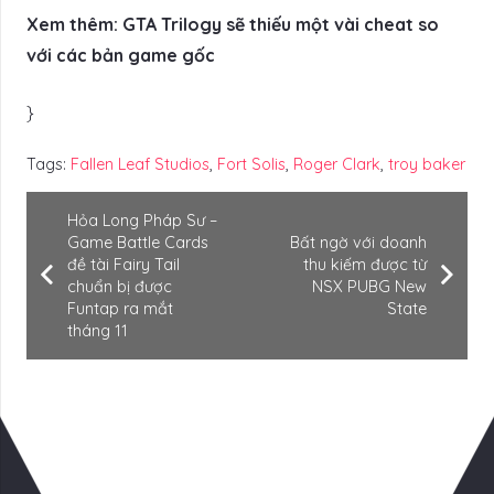
Xem thêm: GTA Trilogy sẽ thiếu một vài cheat so
với các bản game gốc
}
Tags:
Fallen Leaf Studios
,
Fort Solis
,
Roger Clark
,
troy baker
Hỏa Long Pháp Sư –
Game Battle Cards
Bất ngờ với doanh
đề tài Fairy Tail
thu kiếm được từ
chuẩn bị được
NSX PUBG New
Funtap ra mắt
State
tháng 11
Có Thể Bạn Quan tâm