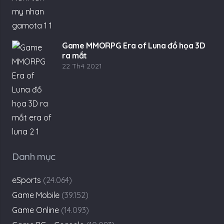
Game MMORPG Era of Luna đồ họa 3D
ra mắt
22 Th4 2021
Danh mục
eSports
(24.064)
Game Mobile
(39.152)
Game Online
(14.093)