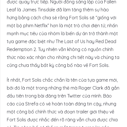
được quay trực tiếp. Người đồng sáng lập của Fallen
Leaf là James Tinsdale đã làm tăng thêm sự hào
hứng bằng cách chia sẻ rằng Fort Solis sẽ “giống với
một bộ phim Netflix” hơn là một trò chơi điện tử, nhấn
mạnh mục tiêu của nhóm là biến dự án trở thành một
tựa game đặc biệt như The Last of Us hay Red Dead
Redemption 2. Tuy nhiên vẫn không có nguồn chính
thức nào xác nhận cho những chi tiết này và chúng ta
cũng chưa thấy bất kỳ công bố nào về Fort Solis.
Ít nhất, Fort Solis chắc chắn là tên của tựa game mới,
bởi đó là một trong những thẻ mà Roger Clark đã gắn
đầu tiên trong bài đăng trên Twitter của mình. Báo
cáo của Strefa có vẻ hoàn toàn đáng tin cậy, nhưng
một công bố chính thức và đoạn trailer giới thiệu về
Fort Solis được nhắc đến rõ ràng vẫn chưa được chia