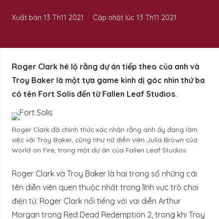
Xuất bản
13 Th11 2021
Cập nhật lúc
13 Th11 2021
Roger Clark hé lộ rằng dự án tiếp theo của anh và
Troy Baker là một tựa game kinh dị góc nhìn thứ ba
có tên Fort Solis đến từ Fallen Leaf Studios.
Roger Clark đã chính thức xác nhận rằng anh ấy đang làm
việc với Troy Baker, cũng như nữ diễn viên Julia Brown của
World on Fire, trong một dự án của Fallen Leaf Studios.
Roger Clark và Troy Baker là hai trong số những cái
tên diễn viên quen thuộc nhất trong lĩnh vực trò chơi
điện tử. Roger Clark nổi tiếng với vai diễn Arthur
Morgan trong Red Dead Redemption 2, trong khi Troy