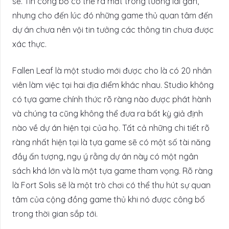
sẻ. Tin công bố có thể ra mắt trong tương lai gần,
nhưng cho đến lúc đó những game thủ quan tâm đến
dự án chưa nên vội tin tưởng các thông tin chưa được
xác thực.
Fallen Leaf là một studio mới được cho là có 20 nhân
viên làm việc tại hai địa điểm khác nhau. Studio không
có tựa game chính thức rõ ràng nào được phát hành
và chúng ta cũng không thể đưa ra bất kỳ giả định
nào về dự án hiện tại của họ. Tất cả những chi tiết rõ
ràng nhất hiện tại là tựa game sẽ có một số tài năng
đầy ấn tượng, ngụ ý rằng dự án này có một ngân
sách khá lớn và là một tựa game tham vọng. Rõ ràng
là Fort Solis sẽ là một trò chơi có thể thu hút sự quan
tâm của cộng đồng game thủ khi nó được công bố
trong thời gian sắp tới.