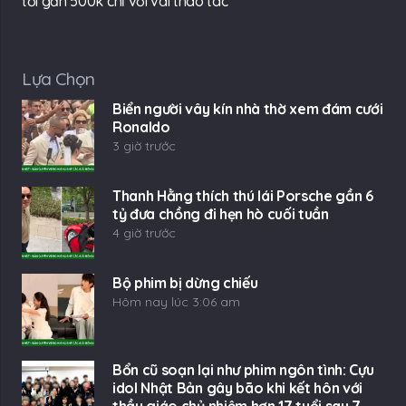
tới gần 500k chỉ với vài thao tác
Lựa Chọn
Biển người vây kín nhà thờ xem đám cưới
Ronaldo
3 giờ trước
Thanh Hằng thích thú lái Porsche gần 6
tỷ đưa chồng đi hẹn hò cuối tuần
4 giờ trước
Bộ phim bị dừng chiếu
Hôm nay lúc 3:06 am
Bổn cũ soạn lại như phim ngôn tình: Cựu
idol Nhật Bản gây bão khi kết hôn với
thầy giáo chủ nhiệm hơn 17 tuổi sau 7