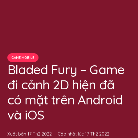
GAME MOBILE
Bladed Fury – Game
đi cảnh 2D hiện đã
có mặt trên Android
và iOS
Xuất bản
17 Th2 2022
Cập nhật lúc
17 Th2 2022