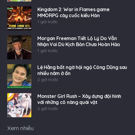
Kingdom 2: War in Flames game
MMORPG cày cuốc kiểu Hàn
1 giờ trước
Morgan Freeman Tiết Lộ Lý Do Vẫn
Nhận Vai Dù Kịch Bản Chưa Hoàn Hảo
1 giờ trước
Lệ Hằng bất ngờ hội ngộ Công Dũng sau
nhiều năm ở ẩn
2 giờ trước
Monster Girl Rush – Xây dựng đội hình
với những cô nàng quái vật
2 giờ trước
Xem nhiều