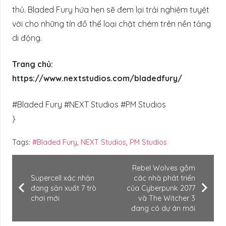
thủ. Bladed Fury hứa hẹn sẽ đem lại trải nghiệm tuyệt
vời cho những tín đồ thể loại chặt chém trên nền tảng
di động.
Trang chủ:
https://www.nextstudios.com/bladedfury/
#Bladed Fury #NEXT Studios #PM Studios
}
Tags:
#Bladed Fury
,
NEXT Studios
,
PM Studios
Rebel Wolves gồm
Supercell xác nhận
các nhà phát triển
đang sản xuất 7 trò
của Cyberpunk 2077
chơi mới
và The Witcher 3
đang có dự án mới