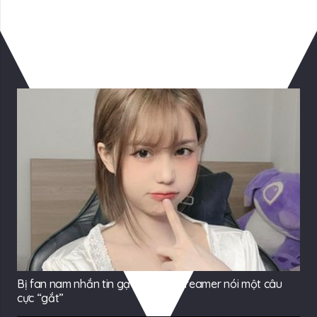
Có Thể Bạn Quan tâm
Bị fan nam nhắn tin gạ gẫm, nữ streamer nói một câu
cực “gắt”