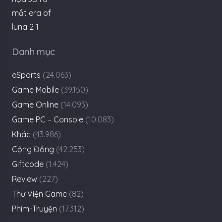
Danh mục
eSports
(24.063)
Game Mobile
(39.150)
Game Online
(14.093)
Game PC – Console
(10.083)
Khác
(43.986)
Cộng Đồng
(42.253)
Giftcode
(1.424)
Review
(227)
Thư Viện Game
(82)
Phim-Truyện
(17.312)