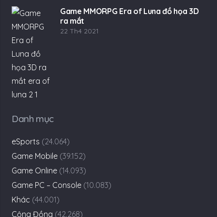
Game MMORPG Era of Luna đồ họa 3D
ra mắt
22 Th4 2021
Danh mục
eSports
(24.064)
Game Mobile
(39.152)
Game Online
(14.093)
Game PC – Console
(10.083)
Khác
(44.001)
Cộng Đồng
(42.268)