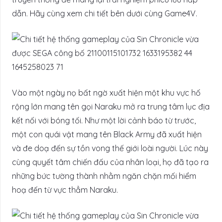
dẫn. Hãy cùng xem chi tiết bên dưới cùng Game4V.
Vào một ngày nọ bất ngờ xuất hiện một khu vực hố
rộng lớn mang tên gọi Naraku mở ra trung tâm lục địa
kết nối với bóng tối. Như một lời cảnh báo từ trước,
một con quái vật mang tên Black Army đã xuất hiện
và đe doạ đến sự tồn vong thế giới loài người. Lúc này
cùng quyết tâm chiến đấu của nhân loại, họ đã tạo ra
những bức tường thành nhằm ngăn chặn mối hiểm
hoạ đến từ vực thẳm Naraku.