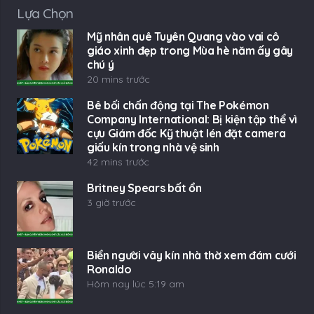
Lựa Chọn
Mỹ nhân quê Tuyên Quang vào vai cô
giáo xinh đẹp trong Mùa hè năm ấy gây
chú ý
20 mins trước
Bê bối chấn động tại The Pokémon
Company International: Bị kiện tập thể vì
cựu Giám đốc Kỹ thuật lén đặt camera
giấu kín trong nhà vệ sinh
42 mins trước
Britney Spears bất ổn
3 giờ trước
Biển người vây kín nhà thờ xem đám cưới
Ronaldo
Hôm nay lúc 5:19 am