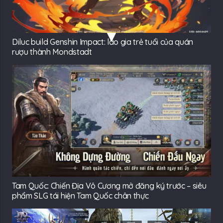
Diluc build Genshin Impact: lão gia trẻ tuổi của quán
rượu thành Mondstadt
Tam Quốc: Chiến Địa Vô Cương mở đăng ký trước – siêu
phẩm SLG tái hiện Tam Quốc chân thực