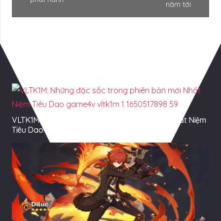
năm tới
Có Thể Bạn Quan tâm
VLTK1M: Những đặc sắc trong phiên bản mới Nhất Niệm
Tiêu Dao