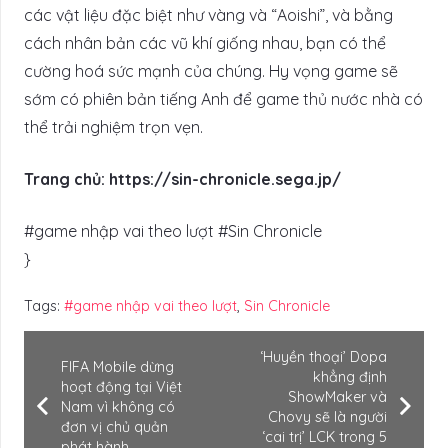
các vật liệu đặc biệt như vàng và “Aoishi”, và bằng
cách nhân bản các vũ khí giống nhau, bạn có thể
cường hoá sức mạnh của chúng. Hy vọng game sẽ
sớm có phiên bản tiếng Anh để game thủ nước nhà có
thể trải nghiệm trọn vẹn.
Trang chủ: https://sin-chronicle.sega.jp/
#game nhập vai theo lượt #Sin Chronicle
}
Tags:
#game nhập vai theo lượt
,
Sin Chronicle
‘Huyền thoại’ Dopa
FIFA Mobile dừng
khẳng định
hoạt động tại Việt
ShowMaker và
Nam vì không có
Chovy sẽ là người
đơn vị chủ quản
‘cai trị’ LCK trong 5
phát hành