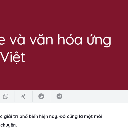
e và văn hóa ứng
Việt
 giải trí phổ biến hiện nay. Đó cũng là một môi
 chuyện.