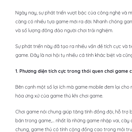
Ngày nay, sự phát triển vượt bậc của công nghệ và m
càng có nhiều tựa game mới ra đời. Nhanh chóng ga
và số lượng đông đảo người chơi trải nghiệm.
Sự phát triển này đã tạo ra nhiều vấn đề tích cực và
game. Đây là nơi hội tụ nhiều cá tính khác biệt và cũn
1. Phương diện tích cực trong thói quen chơi game
Bên cạnh một số lợi ích mà game mobile đem lại cho n
hóa ứng xử của game thủ khi chơi game.
Chơi game nói chung giúp tăng tính đồng đội, hỗ trợ
bán trong game,… nhất là những game nhập vai, cày c
chung, game thủ có tính cộng đồng cao trong môi trư