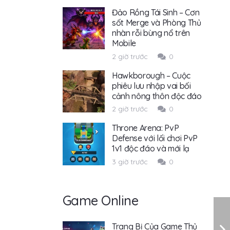
Đảo Rồng Tái Sinh – Cơn
sốt Merge và Phòng Thủ
nhàn rỗi bùng nổ trên
Mobile
2 giờ trước
0
Hawkborough – Cuộc
phiêu lưu nhập vai bối
cảnh nông thôn độc đáo
2 giờ trước
0
Throne Arena: PvP
Defense với lối chơi PvP
1v1 độc đáo và mới lạ
3 giờ trước
0
Game Online
Trang Bị Của Game Thủ