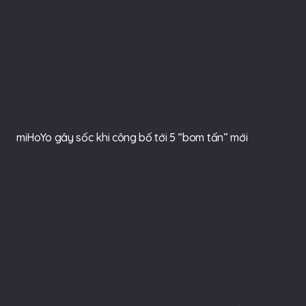
miHoYo gây sốc khi công bố tới 5 “bom tấn” mới