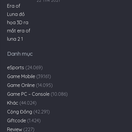
22 Th4 2021
Danh mục
eSports
(24.069)
Game Mobile
(39.161)
Game Online
(14.095)
Game PC – Console
(10.086)
Khác
(44.024)
Cộng Đồng
(42.291)
Giftcode
(1.424)
Review
(227)