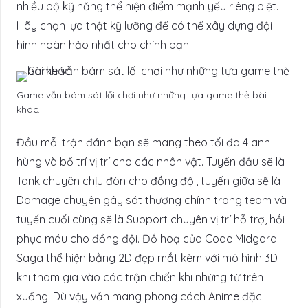
nhiều bộ kỹ năng thể hiện điểm mạnh yếu riêng biệt.
Hãy chọn lựa thật kỹ lưỡng để có thể xây dựng đội
hình hoàn hảo nhất cho chính bạn.
Game vẫn bám sát lối chơi như những tựa game thẻ bài
khác.
Đầu mỗi trận đánh bạn sẽ mang theo tối đa 4 anh
hùng và bố trí vị trí cho các nhân vật. Tuyến đầu sẽ là
Tank chuyên chịu đòn cho đồng đội, tuyến giữa sẽ là
Damage chuyên gây sát thương chính trong team và
tuyến cuối cùng sẽ là Support chuyên vị trí hỗ trợ, hồi
phục máu cho đồng đội. Đồ hoạ của Code Midgard
Saga thể hiện bằng 2D đẹp mắt kèm với mô hình 3D
khi tham gia vào các trận chiến khi nhừng từ trên
xuống. Dù vậy vẫn mang phong cách Anime đặc