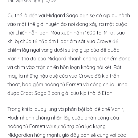
khu vực SEA ngày 10/09.
Cụ thể là đến với Midgard Saga bạn sẽ có dịp du hành
vào một thế giới huyền ảo nơi đang xảy ra một cuộc
nội chiến hỗn loạn. Mùa xuân năm 1600 tại Miral, sau
khi bị chúa tể hắc ám Hodr ám sát vua Crowe để
chiếm lấy ngai vàng dưới sự trợ giúp của đế quốc
Vanir, thủ đô của Midgard nhanh chóng bị chiếm đóng
và chìm vào trận chiến hỗn loạn không hồi kết. Rất
may là những hậu duệ của vua Crowe đã kịp trốn
thoát, bao gồm hoàng tử Forseti và công chúa Linna
được Great Sage Blean giải cứu kịp thời ở Eton.
Trong khi bị quay lưng và phản bội bởi đế chế Vanir,
Hodr nhanh chóng nhận lấy cuộc phản công của
hoàng tử Forseti với sự hỗ trợ của lực lượng
Midgardian hùng mạnh, giờ đây bạn sẽ cùng với các