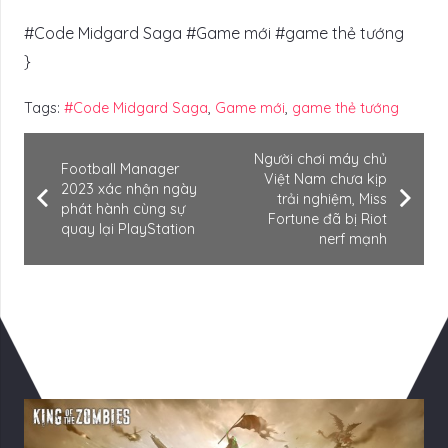
#Code Midgard Saga #Game mới #game thẻ tướng
}
Tags:
#Code Midgard Saga
,
Game mới
,
game thẻ tướng
Người chơi máy chủ
Football Manager
Việt Nam chưa kịp
2023 xác nhận ngày
trải nghiệm, Miss
phát hành cùng sự
Fortune đã bị Riot
quay lại PlayStation
nerf mạnh
Có Thể Bạn Quan tâm