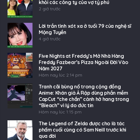
khỏi các công ty của vợ tỷ phú
2 giờ trước
Lời trần tình xót xa ở tuổi 79 của nghệ sĩ
Mộng Tuyền
4 giờ trước
Five Nights at Freddy’s Mở Nhà Hàng
Freddy Fazbear’s Pizza Ngoài Đời Vào
Năm 2027
Hôm nay lúc 2:14 pm
Tranh cãi bùng nổ trong cộng đồng
Anime: Khán giả Ả Rập dùng phần mềm
CapCut “che chắn” cảnh hở hang trong
“Bleach” vì lý do đức tin
Hôm nay lúc 1:15 pm
The Legend of Zelda được cho là tác
phẩm cuối cùng có Sam Neill trước khi
qua đời