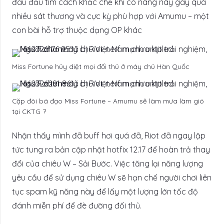
đau đầu tìm cách khắc chế khi cô nàng này gây quá
nhiều sát thương và cực kỳ phù hợp với Amumu – một
con bài hỗ trợ thuộc dạng OP khác
Miss Fortune hủy diệt mọi đối thủ ở máy chủ Hàn Quốc
Cặp đôi bá đạo Miss Fortune – Amumu sẽ làm mưa làm gió
tại CKTG ?
Nhận thấy mình đã buff hơi quá đã, Riot đã ngay lập
tức tung ra bản cập nhật hotfix 12.17 để hoàn trả thay
đổi của chiêu W – Sải Bước. Việc tăng lại năng lượng
yêu cầu để sử dụng chiêu W sẽ hạn chế người chơi liên
tục spam kỹ năng này để lấy một lượng lớn tốc độ
đánh miễn phí để đè đường đối thủ.