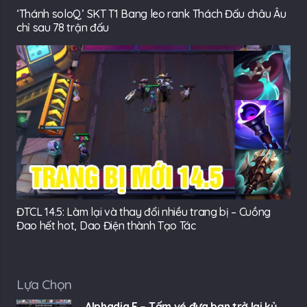
‘Thánh soloQ’ SKT T1 Bang leo rank Thách Đấu châu Âu
chỉ sau 78 trận đấu
ĐTCL 14.5: Làm lại và thay đổi nhiều trang bị – Cuồng
Đao hết hot, Dao Điện thành Tạo Tác
Lựa Chọn
Alphadia F – Tấm vé đưa bạn trở lại kỷ