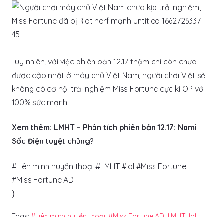
Tuy nhiên, với việc phiên bản 12.17 thậm chí còn chưa
được cập nhật ở máy chủ Việt Nam, người chơi Việt sẽ
không có cơ hội trải nghiệm Miss Fortune cực kì OP với
100% sức mạnh.
Xem thêm: LMHT – Phân tích phiên bản 12.17: Nami
Sốc Điện tuyệt chủng?
#Liên minh huyền thoại #LMHT #lol #Miss Fortune
#Miss Fortune AD
}
Tags:
#Liên minh huyền thoại
,
#Miss Fortune AD
,
LMHT
,
lol
,