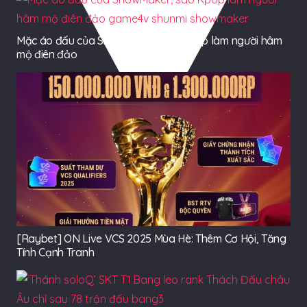
Mặc áo đấu của ShowMaker, sao Kpop làm người hâm
mộ điên đảo
[Raybet] ON Live VCS 2025 Mùa Hè: Thêm Cơ Hội, Tăng
Tính Cạnh Tranh