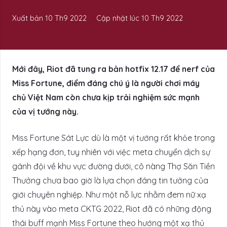
Xuất bản
10 Th9 2022
Cập nhật lúc
10 Th9 2022
Mới đây, Riot đã tung ra bản hotfix 12.17 để nerf của
Miss Fortune, điểm đáng chú ý là người chơi máy
chủ Việt Nam còn chưa kịp trải nghiệm sức mạnh
của vị tướng này.
Miss Fortune Sát Lực dù là một vị tướng rất khỏe trong
xếp hạng đơn, tuy nhiên với việc meta chuyển dịch sự
gánh đội về khu vực đường dưới, cô nàng Thợ Săn Tiền
Thưởng chưa bao giờ là lựa chọn đáng tin tưởng của
giới chuyên nghiệp. Như một nỗ lực nhằm đem nữ xạ
thủ này vào meta CKTG 2022, Riot đã có những động
thái buff mạnh Miss Fortune theo hướng một xạ thủ