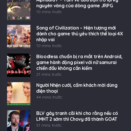
nguyên vàng của dòng game JRPG
10 mins trước
Song of Civilization – Hiện tượng mới
dành cho game thủ yêu thích thể loại 4X
nhập vai
10 mins trước
Bloodless chuẩn bị ra mắt trên Android,
game hành động pixel với nữ samurai
chiến đấu không cần kiếm
21 mins trước
Người Nhện cưới, cấm khách mời dùng
điện thoại
44 mins trước
BLV gây tranh cãi khi cho rằng nếu có
LMHT 2 sớm thì Chovy đã thành GOAT
51 mins trước