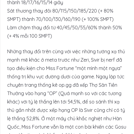
thành 18/17/16/15/14 giây
Sát thương thay đôi 80/115/150/185/220 (+ 80%
SMPT) thành 70/100/130/160/190 (+ 100% SMPT)
Làm chậm thay đổi từ 40/45/50/55/60% thành 50%
(+ 4% mỗi 100 SMPT)
Những thay đổi trên cùng với việc những tướng xạ thủ
mạnh mẽ khác ở meta trước như Zeri, Sivir bị nerf đã
tạo điều kiện cho Miss Fortune “một mình một ngựa”
thống trị khu vực đường dưới của game. Ngay lập tức
chuyên trang thống kê op.gg đã xếp Thợ Săn Tiền
Thưởng vào hạng “OP” (Quá mạnh so với các tương
khác) với tỷ lệ thắng lên tới 54,5%, để so sánh thì xạ
thủ gần nhất được xếp hạng OP là Sivir cũng chỉ có tỷ
lệ thắng 52,8%. Ở một máy chủ khắc nghiệt như Hàn
Quốc, Miss Fortune vẫn là một con bài khiến các Gosu