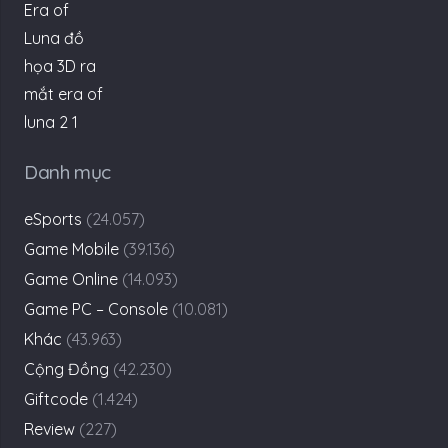
Danh mục
eSports
(24.057)
Game Mobile
(39.136)
Game Online
(14.093)
Game PC – Console
(10.081)
Khác
(43.963)
Cộng Đồng
(42.230)
Giftcode
(1.424)
Review
(227)